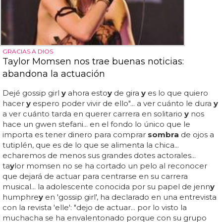
GRACIAS A DIOS
Taylor Momsen nos trae buenas noticias:
abandona la actuación
Dejé gossip girl
y
ahora esto
y
de gira
y
es lo que quiero
hacer
y
espero poder vivir de ello"... a ver cuánto le dura
y
a ver cuánto tarda en querer carrera en solitario
y
nos
hace un gwen stefani... en el fondo lo único que le
importa es tener dinero para comprar
sombra
de ojos a
tutiplén, que es de lo que se alimenta la chica...
echaremos de menos sus grandes dotes actorales...
ta
y
lor momsen no se ha cortado un pelo al reconocer
que dejará de actuar para centrarse en su carrera
musical... la adolescente conocida por su papel de jenn
y
humphre
y
en 'gossip girl', ha declarado en una entrevista
con la revista 'elle': "dejo de actuar... por lo visto la
muchacha se ha envalentonado porque con su grupo