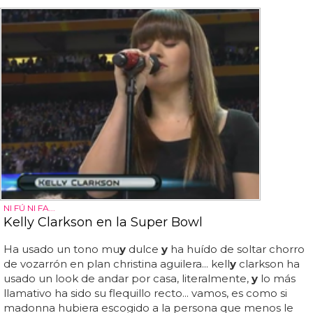
NI FÚ NI FA...
Kelly Clarkson en la Super Bowl
Ha usado un tono mu
y
dulce
y
ha huído de soltar chorro
de vozarrón en plan christina aguilera... kell
y
clarkson ha
usado un look de andar por casa, literalmente,
y
lo más
llamativo ha sido su flequillo recto... vamos, es como si
madonna hubiera escogido a la persona que menos le