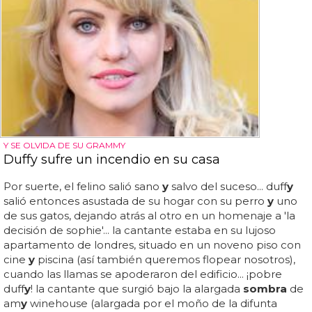
Y SE OLVIDA DE SU GRAMMY
Duffy sufre un incendio en su casa
Por suerte, el felino salió sano
y
salvo del suceso... duff
y
salió entonces asustada de su hogar con su perro
y
uno
de sus gatos, dejando atrás al otro en un homenaje a 'la
decisión de sophie'... la cantante estaba en su lujoso
apartamento de londres, situado en un noveno piso con
cine
y
piscina (así también queremos flopear nosotros),
cuando las llamas se apoderaron del edificio... ¡pobre
duff
y
! la cantante que surgió bajo la alargada
sombra
de
am
y
winehouse (alargada por el moño de la difunta