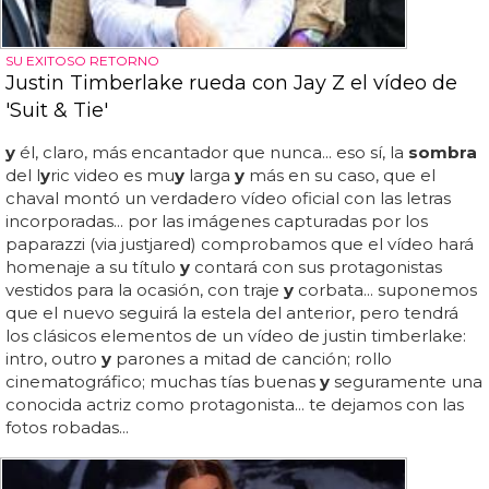
SU EXITOSO RETORNO
Justin Timberlake rueda con Jay Z el vídeo de
'Suit & Tie'
y
él, claro, más encantador que nunca... eso sí, la
sombra
del l
y
ric video es mu
y
larga
y
más en su caso, que el
chaval montó un verdadero vídeo oficial con las letras
incorporadas... por las imágenes capturadas por los
paparazzi (via justjared) comprobamos que el vídeo hará
homenaje a su título
y
contará con sus protagonistas
vestidos para la ocasión, con traje
y
corbata... suponemos
que el nuevo seguirá la estela del anterior, pero tendrá
los clásicos elementos de un vídeo de justin timberlake:
intro, outro
y
parones a mitad de canción; rollo
cinematográfico; muchas tías buenas
y
seguramente una
conocida actriz como protagonista... te dejamos con las
fotos robadas...