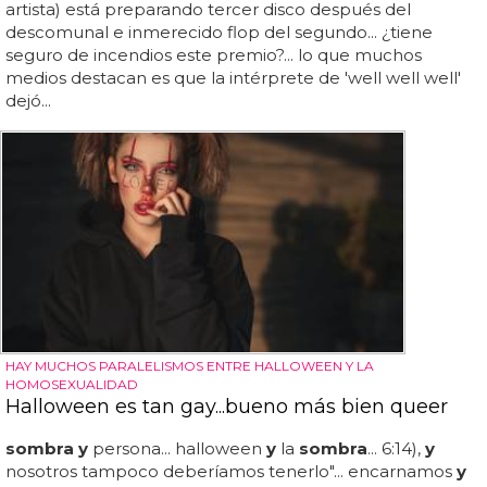
artista) está preparando tercer disco después del
descomunal e inmerecido flop del segundo... ¿tiene
seguro de incendios este premio?... lo que muchos
medios destacan es que la intérprete de 'well well well'
dejó...
HAY MUCHOS PARALELISMOS ENTRE HALLOWEEN Y LA
HOMOSEXUALIDAD
Halloween es tan gay...bueno más bien queer
sombra y
persona... halloween
y
la
sombra
... 6:14),
y
nosotros tampoco deberíamos tenerlo"... encarnamos
y