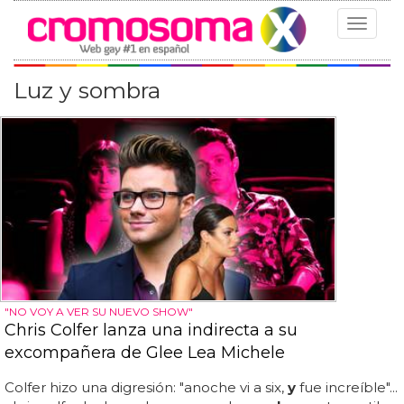
Toggle
navigat
Luz y sombra
"NO VOY A VER SU NUEVO SHOW"
Chris Colfer lanza una indirecta a su
excompañera de Glee Lea Michele
Colfer hizo una digresión: "anoche vi a six,
y
fue increíble"...