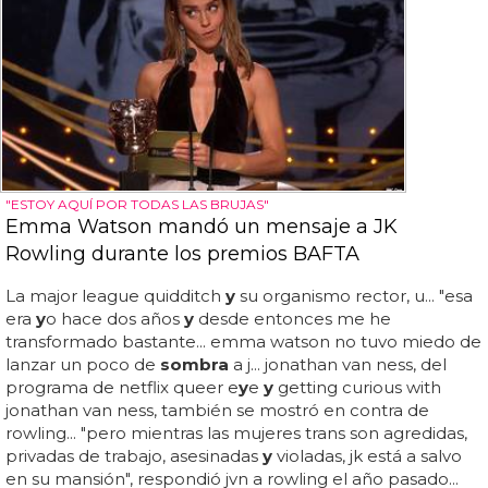
"ESTOY AQUÍ POR TODAS LAS BRUJAS"
Emma Watson mandó un mensaje a JK
Rowling durante los premios BAFTA
La major league quidditch
y
su organismo rector, u... "esa
era
y
o hace dos años
y
desde entonces me he
transformado bastante... emma watson no tuvo miedo de
lanzar un poco de
sombra
a j... jonathan van ness, del
programa de netflix queer e
y
e
y
getting curious with
jonathan van ness, también se mostró en contra de
rowling... "pero mientras las mujeres trans son agredidas,
privadas de trabajo, asesinadas
y
violadas, jk está a salvo
en su mansión", respondió jvn a rowling el año pasado...