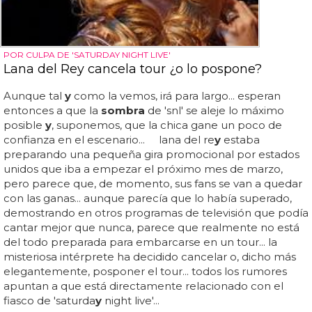
POR CULPA DE 'SATURDAY NIGHT LIVE'
Lana del Rey cancela tour ¿o lo pospone?
Aunque tal
y
como la vemos, irá para largo... esperan
entonces a que la
sombra
de 'snl' se aleje lo máximo
posible
y
, suponemos, que la chica gane un poco de
confianza en el escenario... lana del re
y
estaba
preparando una pequeña gira promocional por estados
unidos que iba a empezar el próximo mes de marzo,
pero parece que, de momento, sus fans se van a quedar
con las ganas... aunque parecía que lo había superado,
demostrando en otros programas de televisión que podía
cantar mejor que nunca, parece que realmente no está
del todo preparada para embarcarse en un tour... la
misteriosa intérprete ha decidido cancelar o, dicho más
elegantemente, posponer el tour... todos los rumores
apuntan a que está directamente relacionado con el
fiasco de 'saturda
y
night live'...