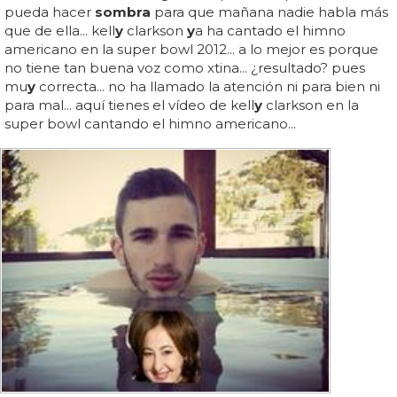
pueda hacer
sombra
para que mañana nadie habla más
que de ella... kell
y
clarkson
y
a ha cantado el himno
americano en la super bowl 2012... a lo mejor es porque
no tiene tan buena voz como xtina... ¿resultado? pues
mu
y
correcta... no ha llamado la atención ni para bien ni
para mal... aquí tienes el vídeo de kell
y
clarkson en la
super bowl cantando el himno americano...