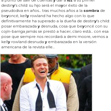
a punto de salir de cuentas
y
dar a
luz
a su primer
destin
y
's child: su hijo será el ma
y
or éxito de la
pseudodiva en años... tras muchos años a la
sombra
de
be
y
oncé, kell
y
rowland ha hecho algo con lo que
definitivamente ha superado a la dueña de destin
y
's child:
posar embarazada
y
desnuda, cosa que be
y
oncé con su
cojín-barriga jamás se prestó a hacer, claro está... con esa
pose que siempre nos recordará a demi moore, vemos a
kell
y
rowland desnuda
y
embarazada en la versión
americana de la revista elle...