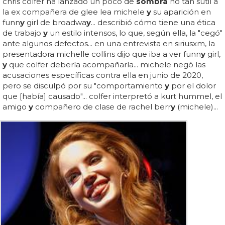
chris colfer ha lanzado un poco de
sombra
no tan sutil a
la ex compañera de glee lea michele
y
su aparición en
funn
y
girl de broadwa
y
... describió cómo tiene una ética
de trabajo
y
un estilo intensos, lo que, según ella, la "cegó"
ante algunos defectos... en una entrevista en siriusxm, la
presentadora michelle collins dijo que iba a ver funn
y
girl,
y
que colfer debería acompañarla... michele negó las
acusaciones específicas contra ella en junio de 2020,
pero se disculpó por su "comportamiento
y
por el dolor
que [había] causado"... colfer interpretó a kurt hummel, el
amigo
y
compañero de clase de rachel berr
y
(michele)...