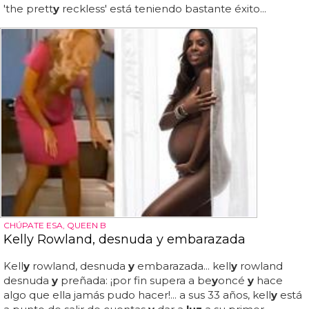
'the prett
y
reckless' está teniendo bastante éxito...
CHÚPATE ESA, QUEEN B
Kelly Rowland, desnuda y embarazada
Kell
y
rowland, desnuda
y
embarazada... kell
y
rowland
desnuda
y
preñada: ¡por fin supera a be
y
oncé
y
hace
algo que ella jamás pudo hacer!... a sus 33 años, kell
y
está