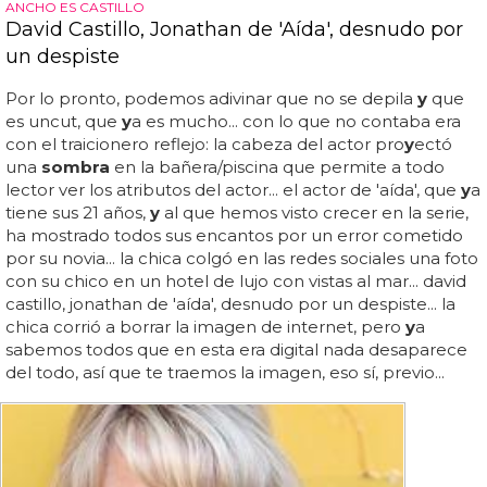
ANCHO ES CASTILLO
David Castillo, Jonathan de 'Aída', desnudo por
un despiste
Por lo pronto, podemos adivinar que no se depila
y
que
es uncut, que
y
a es mucho... con lo que no contaba era
con el traicionero reflejo: la cabeza del actor pro
y
ectó
una
sombra
en la bañera/piscina que permite a todo
lector ver los atributos del actor... el actor de 'aída', que
y
a
tiene sus 21 años,
y
al que hemos visto crecer en la serie,
ha mostrado todos sus encantos por un error cometido
por su novia... la chica colgó en las redes sociales una foto
con su chico en un hotel de lujo con vistas al mar... david
castillo, jonathan de 'aída', desnudo por un despiste... la
chica corrió a borrar la imagen de internet, pero
y
a
sabemos todos que en esta era digital nada desaparece
del todo, así que te traemos la imagen, eso sí, previo...