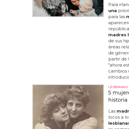
Para irla
una
prior
para las
m
aparecerá
república
madres l
de sus hi
áreas rel
de género
partir de
"ahora e
cambios
introduci
LESBIANAS 
5 mujer
historia
Las
madr
locos a lo
lesbiana