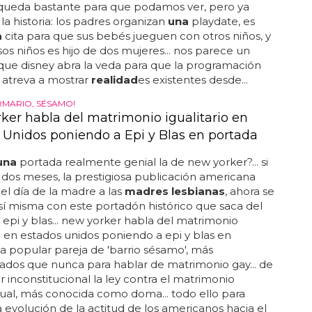
queda bastante para que podamos ver, pero ya
a historia: los padres organizan
una
playdate, es
a
cita para que sus bebés jueguen con otros niños, y
os niños es hijo de dos mujeres... nos parece un
ue disney abra la veda para que la programación
se atreva a mostrar
realidad
es existentes desde...
RMARIO, SÉSAMO!
ker habla del matrimonio igualitario en
 Unidos poniendo a Epi y Blas en portada
una
portada realmente genial la de new yorker?... si
 dos meses, la prestigiosa publicación americana
 el día de la madre a las
madres lesbianas
, ahora se
sí misma con este portadón histórico que saca del
 epi y blas... new yorker habla del matrimonio
io en estados unidos poniendo a epi y blas en
la popular pareja de 'barrio sésamo', más
dos que nunca para hablar de matrimonio gay... de
r inconstitucional la ley contra el matrimonio
al, más conocida como doma... todo ello para
a evolución de la actitud de los americanos hacia el