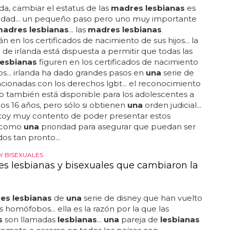
nda, cambiar el estatus de las
madres lesbianas
es
idad... un pequeño paso pero uno muy importante
adres lesbianas
... las
madres lesbianas
n en los certificados de nacimiento de sus hijos... la
 de irlanda está dispuesta a permitir que todas las
esbianas
figuren en los certificados de nacimiento
jos... irlanda ha dado grandes pasos en
una
serie de
acionadas con los derechos lgbt... el reconocimiento
 también está disponible para los adolescentes a
 los 16 años, pero sólo si obtienen
una
orden judicial...
stoy muy contento de poder presentar estos
 como
una
prioridad para asegurar que puedan ser
dos tan pronto...
Y BISEXUALES
es lesbianas y bisexuales que cambiaron la
es lesbianas
de
una
serie de disney que han vuelto
s homófobos... ella es la razón por la que las
s
son llamadas
lesbianas
...
una
pareja de
lesbianas