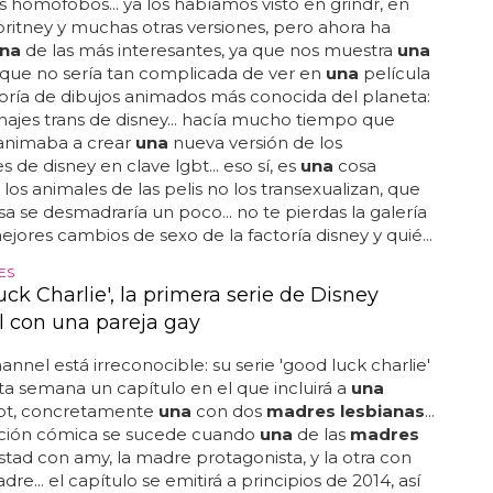
os homófobos... ya los habíamos visto en grindr, en
ritney y muchas otras versiones, pero ahora ha
na
de las más interesantes, ya que nos muestra
una
que no sería tan complicada de ver en
una
película
toría de dibujos animados más conocida del planeta:
najes trans de disney... hacía mucho tiempo que
 animaba a crear
una
nueva versión de los
 de disney en clave lgbt... eso sí, es
una
cosa
 los animales de las pelis no los transexualizan, que
osa se desmadraría un poco... no te pierdas la galería
ejores cambios de sexo de la factoría disney y quié...
ES
ck Charlie', la primera serie de Disney
 con una pareja gay
annel está irreconocible: su serie 'good luck charlie'
ta semana un capítulo en el que incluirá a
una
gbt, concretamente
una
con dos
madres lesbianas
...
ción cómica se sucede cuando
una
de las
madres
tad con amy, la madre protagonista, y la otra con
dre... el capítulo se emitirá a principios de 2014, así