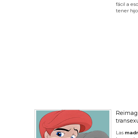
fácil a e
tener hijo
Reimagi
transex
Las
madr