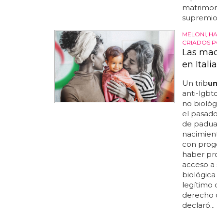
matrimoni
supremio 
MELONI, H
CRIADOS P
Las mad
en Italia
Un trib
u
anti-lgbt
no biológi
el pasado
de padua 
nacimient
con prog
haber pr
acceso a 
biológica
legítimo 
derecho 
declaró...