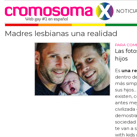
NOTICI
Madres lesbianas una realidad
PARA COM
Las fot
hijos
Es
una re
dentro de
más simp
sus hijos.
existen, 
antes mej
civilizada
demostrar
sociedad
te van a s
with kids