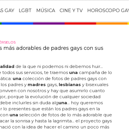
AS GAY
LGBT
MÚSICA
CINE Y TV
HOROSCOPO GA
ÉRSELOS
os más adorables de padres gays con sus
alidad
de la que ni podemos ni debemos huir...
 todos sus servicios, te traemos
una
campaña de lo
ática:
una
colección de fotos de padres gays con
.. los padres y
madres
gays,
lesbianas
y bisexuales
conviven con nosotros y hay que asumirlo cuanto
or, porque la evolución de cualquier sociedad
 debe incluirles sin duda alg
una
... hoy queremos
 lo presentes que están los padres gays en la
 con
una
selección de fotos de lo más adorable que
acar la sonrisa y hasta la lagrimita... el proyecto gays
 nació con la idea de hacer el camino un poco más