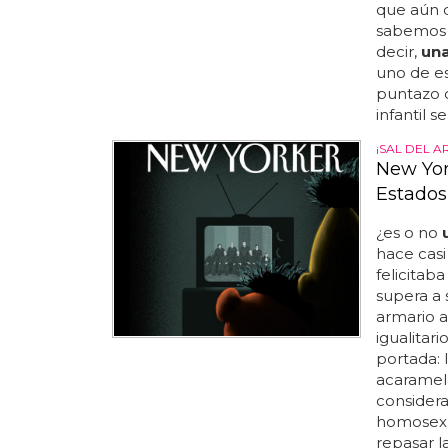
que aún 
sabemos l
decir,
un
uno de es
puntazo q
infantil 
¡SAL DEL A
New Yor
Estados
¿es o no
hace casi
felicitaba
supera a 
armario a
igualitar
portada: 
acaramela
considera
homosexu
repasar l