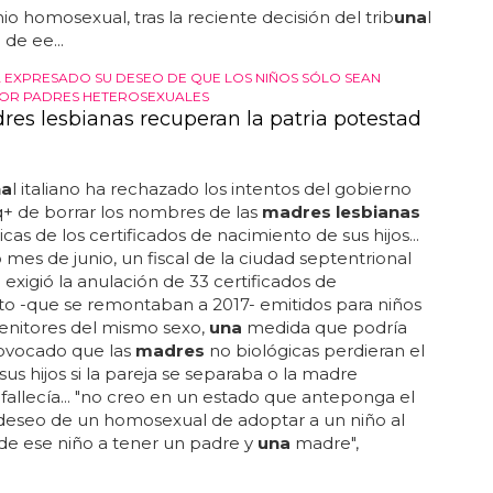
o homosexual, tras la reciente decisión del trib
una
l
de ee...
A EXPRESADO SU DESEO DE QUE LOS NIÑOS SÓLO SEAN
OR PADRES HETEROSEXUALES
res lesbianas recuperan la patria potestad
na
l italiano ha rechazado los intentos del gobierno
q+ de borrar los nombres de las
madres lesbianas
cas de los certificados de nacimiento de sus hijos...
 mes de junio, un fiscal de la ciudad septentrional
exigió la anulación de 33 certificados de
o -que se remontaban a 2017- emitidos para niños
enitores del mismo sexo,
una
medida que podría
ovocado que las
madres
no biológicas perdieran el
sus hijos si la pareja se separaba o la madre
 fallecía... "no creo en un estado que anteponga el
deseo de un homosexual de adoptar a un niño al
de ese niño a tener un padre y
una
madre",