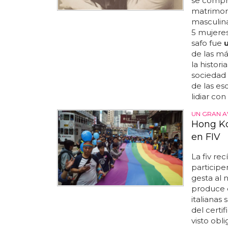
se compr
matrimon
masculina
5 mujere
safo fue
de las m
la histori
sociedad 
de las es
lidiar con
UN GRAN A
Hong Ko
en FIV
La fiv re
particip
gesta al n
produce 
italianas
del certi
visto obl