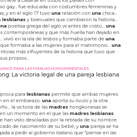
omete a casarse en todos los países con
io gay... fue educada con costumbres femeninas y
s, y en el siglo 17 tuvo
una
relación con
una
chica...
s
lesbianas
y bisexuales que cambiaron la historia...
una
poetisa griega del siglo vii antes de cristo...
una
ás contemporáneas y que más huella han dejado en
a... vivió en la isla de lesbos y formaba parte de
una
que formaba a las mujeres para el matrimonio...
una
critoras más influyentes de la historia que tuvo que
 sus propios...
VANCE PARA LAS FAMILIAS HOMOPARENTALES
ng: La victoria legal de una pareja lesbiana
cíproca para
lesbianas
permite que ambas mujeres
en en el embarazo:
una
aporta su óvulo y la otra
iño... la victoria de las
madres
hongkonesas se
en un momento en el que las
madres lesbianas
 se han visto desoladas por la retirada de su nombre
ficado de nacimiento de su bebé, y
una
pareja se ha
igada a pedir al gobierno italiano que "piense en las