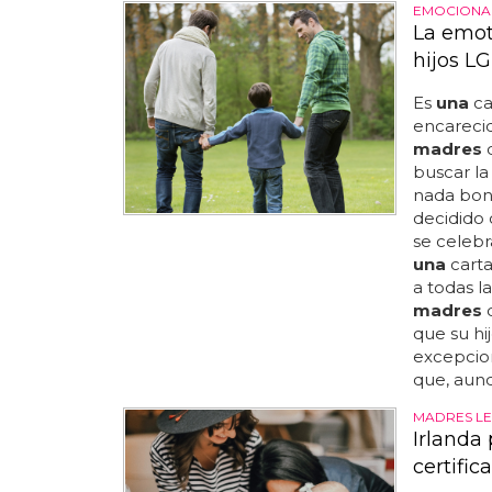
EMOCIONA
La emot
hijos L
Es
una
ca
encarecid
madres
d
buscar la
nada boni
decidido 
se celeb
una
carta
a todas l
madres
q
que su hij
excepcio
que, aunq
MADRES LE
Irlanda
certifi