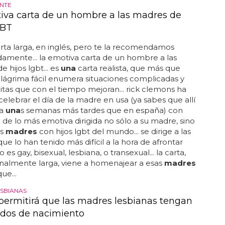
NTE
iva carta de un hombre a las madres de
GBT
rta larga, en inglés, pero te la recomendamos
amente... la emotiva carta de un hombre a las
e hijos lgbt... es
una
carta realista, que más que
 lágrima fácil enumera situaciones complicadas y
tas que con el tiempo mejoran... rick clemons ha
celebrar el día de la madre en usa (ya sabes que allí
ra
una
s semanas más tardes que en españa) con
 de lo más emotiva dirigida no sólo a su madre, sino
as
madres
con hijos lgbt del mundo... se dirige a las
ue lo han tenido más difícil a la hora de afrontar
o es gay, bisexual, lesbiana, o transexual... la carta,
nalmente larga, viene a homenajear a esas
madres
ue...
SBIANAS
 permitirá que las madres lesbianas tengan
cados de nacimiento