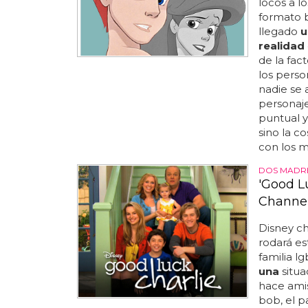
locos a l
formato b
llegado
u
realidad
de la fac
los perso
nadie se
personajes
puntual y
sino la c
con los m
DOS MADR
'Good Lu
Channel
Disney ch
rodará es
familia l
una
situa
hace amis
bob, el pa