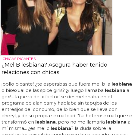
¡CHICAS PICANTES!
¿Mel B lesbiana? Asegura haber tenido
relaciones con chicas
¡bollo picante! ¿te esperabas que fuera mel b la
lesbiana
o bisexual de las spice girls? ¡y luego llamaba
lesbiana
a
geri!... la jueza de 'x factor' se desmelenaba en el
programa de alan carr y hablaba sin tapujos de los
entresijos del concurso, de lo bien que se lleva con
cheryl, y de su propia sexualidad: "fui heterosexual que se
transformó en
lesbiana
, pero no me llamaría
lesbiana
a
mí misma... ¿es mel c
lesbiana
? la duda sobre la
orientación sexual de sporty spice ha planeado a veces