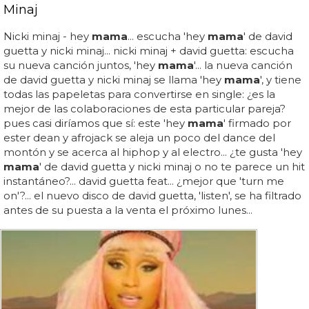
Minaj
Nicki minaj - hey
mama
... escucha 'hey
mama
' de david
guetta y nicki minaj... nicki minaj + david guetta: escucha
su nueva canción juntos, 'hey
mama
'... la nueva canción
de david guetta y nicki minaj se llama 'hey
mama
', y tiene
todas las papeletas para convertirse en single: ¿es la
mejor de las colaboraciones de esta particular pareja?
pues casi diríamos que sí: este 'hey
mama
' firmado por
ester dean y afrojack se aleja un poco del dance del
montón y se acerca al hiphop y al electro... ¿te gusta 'hey
mama
' de david guetta y nicki minaj o no te parece un hit
instantáneo?... david guetta feat... ¿mejor que 'turn me
on'?... el nuevo disco de david guetta, 'listen', se ha filtrado
antes de su puesta a la venta el próximo lunes...