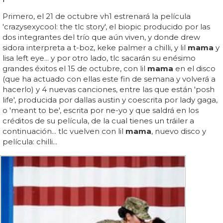
Primero, el 21 de octubre vh1 estrenará la película
'crazysexycool: the tlc story', el biopic producido por las
dos integrantes del trío que aún viven, y donde drew
sidora interpreta a t-boz, keke palmer a chilli, y lil
mama
y
lisa left eye... y por otro lado, tlc sacarán su enésimo
grandes éxitos el 15 de octubre, con lil
mama
en el disco
(que ha actuado con ellas este fin de semana y volverá a
hacerlo) y 4 nuevas canciones, entre las que están 'posh
life', producida por dallas austin y coescrita por lady gaga,
o 'meant to be', escrita por ne-yo y que saldrá en los
créditos de su película, de la cual tienes un tráiler a
continuación... tlc vuelven con lil
mama
, nuevo disco y
película: chilli...