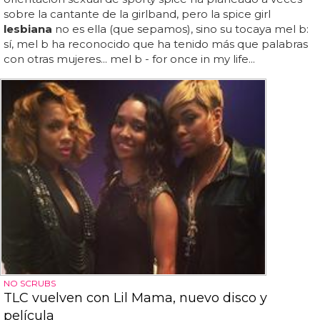
sobre la cantante de la girlband, pero la spice girl
lesbiana
no es ella (que sepamos), sino su tocaya mel b:
sí, mel b ha reconocido que ha tenido más que palabras
con otras mujeres... mel b - for once in my life...
NO SCRUBS
TLC vuelven con Lil Mama, nuevo disco y
película