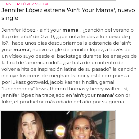
JENNIFER LÓPEZ VUELVE
Jennifer López estrena 'Ain't Your Mama', nuevo
single
Jennifer lópez - ain't your
mama
... ¿canción del verano o
flop del año? de 0 a 10, ¿qué nota le das a lo nuevo de j
lo?... hace unos días descubríamos la existencia de 'ain't
your
mama
', nuevo single de jennifer lópez, a través de
un vídeo suyo desde el backstage durante los ensayos de
la final de 'american idol'... ¿se trata de un intento de
volver a hits de inspiración latina de su pasado? la canción
incluye los coros de meghan trainor y está compuesta
por lukasz gottwald, jacob kasher hindlin, gamal
"lunchmoney" lewis, theron thomas y henry walter... sí,
jennifer lópez ha trabajado en 'ain't your
mama
' con dr
luke, el productor más odiado del año por su guerra...