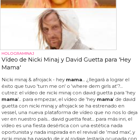
HOLOGRAMINAJ
Vídeo de Nicki Minaj y David Guetta para 'Hey
Mama'
Nicki minaj & afrojack - hey
mama
... ¿llegará a lograr el
éxito que tuvo 'turn me on' o 'where dem girls at'?...
cutrez: el vídeo de nicki minaj con david guetta para 'hey
mama
'... para empezar, el vídeo de 'hey
mama
' de david
guetta con nicki minaj y afrojack se ha estrenado en
vessel, una nueva plataforma de vídeo que no nos lo deja
ver en nuestro país... david guetta feat... para más inri, el
vídeo es una fiesta desértica con una estética nada
oportunista y nada inspirada en el revival de 'mad max', y
nicki minaj ha pasado de ir al rodaje (estaría ocupada con