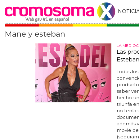
NOTICI
Mane y esteban
LA MEDIOC
Las prod
Esteba
Todos lo
convenci
productor
saber ve
hecho un 
triunfa en
no tenía 
documenta
además ve
movie de 
(segurame