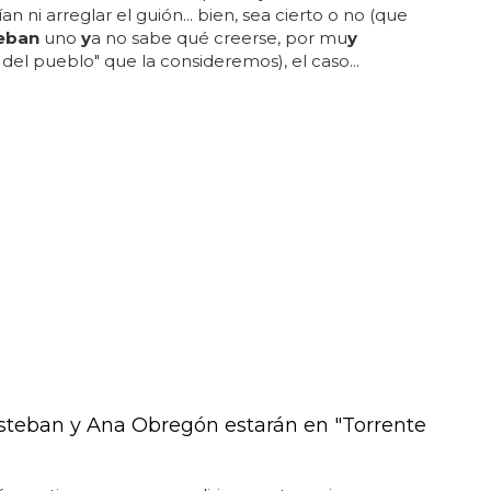
an ni arreglar el guión... bien, sea cierto o no (que
eban
uno
y
a no sabe qué creerse, por mu
y
 del pueblo" que la consideremos), el caso...
steban y Ana Obregón estarán en "Torrente