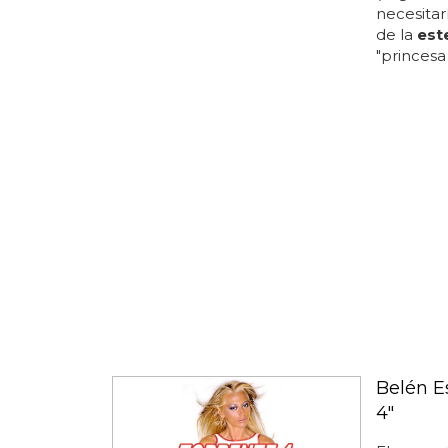
necesitarí
de la
est
"princesa
Belén E
4"