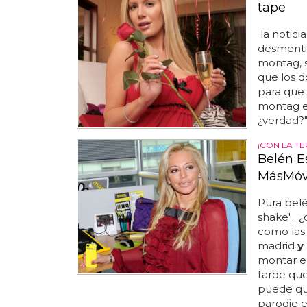
tape
la noticia
desmentid
montag, 
que los d
para que 
montag en
¿verdad?".
¡CON LA TE
Belén E
MásMóv
Pura bel
shake'...
como las g
madrid
y
montar e
tarde qu
puede q
parodie e