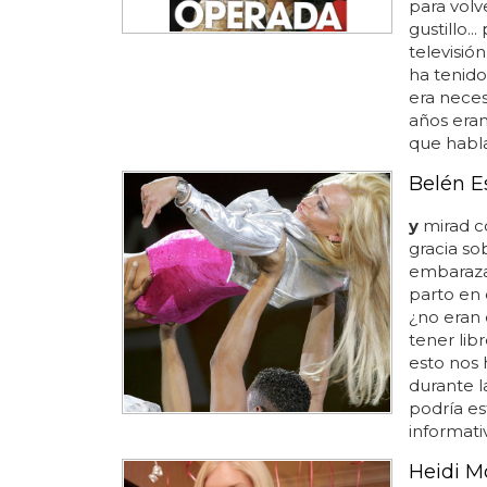
para volv
gustillo..
televisió
ha tenido
era neces
años eran
que habla
Belén E
y
mirad c
gracia so
embaraza
parto en 
¿no eran 
tener lib
esto nos 
durante l
podría e
informativ
Heidi M