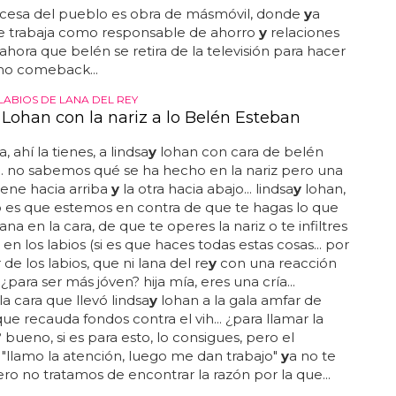
ncesa del pueblo es obra de másmóvil, donde
y
a
e trabaja como responsable de ahorro
y
relaciones
 ahora que belén se retira de la televisión para hacer
mo comeback...
LABIOS DE LANA DEL REY
 Lohan con la nariz a lo Belén Esteban
 ahí la tienes, a lindsa
y
lohan con cara de belén
... no sabemos qué se ha hecho en la nariz pero una
tiene hacia arriba
y
la otra hacia abajo... lindsa
y
lohan,
o es que estemos en contra de que te hagas lo que
ana en la cara, de que te operes la nariz o te infiltres
en los labios (si es que haces todas estas cosas... por
de los labios, que ni lana del re
y
con una reacción
. ¿para ser más jóven? hija mía, eres una cría...
la cara que llevó lindsa
y
lohan a la gala amfar de
ue recauda fondos contra el vih... ¿para llamar la
 bueno, si es para esto, lo consigues, pero el
 "llamo la atención, luego me dan trabajo"
y
a no te
 pero no tratamos de encontrar la razón por la que...