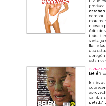
El que má
produce l
esteban
compartir
matamoros
nuestro p
éxito de v
todos tan
santiago 
llenar las
que estuv
obregón c
estamos e
MANDA NA
Belén E
En fin, q
copresen
aprovecha
cambiarse
petado" 