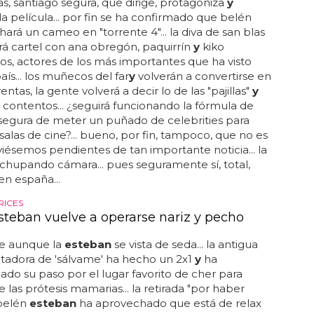
s, santiago segura, que dirige, protagoniza
y
a película... por fin se ha confirmado que belén
hará un cameo en "torrente 4"... la diva de san blas
á cartel con ana obregón, paquirrín
y
kiko
, actores de los más importantes que ha visto
aís... los muñecos del far
y
volverán a convertirse en
entas, la gente volverá a decir lo de las "pajillas"
y
 contentos... ¿seguirá funcionando la fórmula de
segura de meter un puñado de celebrities para
 salas de cine?... bueno, por fin, tampoco, que no es
iésemos pendientes de tan importante noticia... la
hupando cámara... pues seguramente sí, total,
n españa...
RICES
steban vuelve a operarse nariz y pecho
ue aunque la
esteban
se vista de seda... la antigua
tadora de 'sálvame' ha hecho un 2x1
y
ha
do su paso por el lugar favorito de cher para
 las prótesis mamarias... la retirada "por haber
belén
esteban
ha aprovechado que está de relax