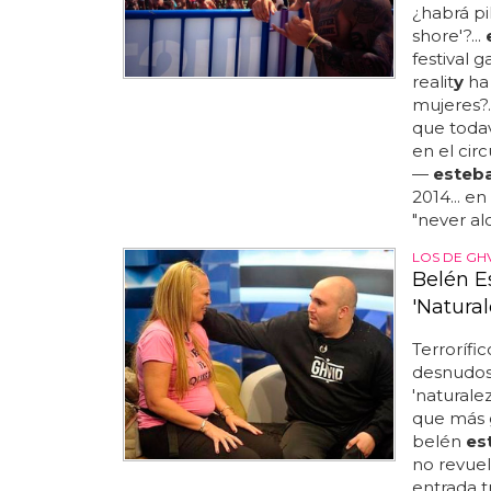
¿habrá pi
shore'?...
festival g
realit
y
ha 
mujeres?.
que todav
en el circ
—
esteb
2014... en
"never alo
LOS DE GH
Belén E
'Natura
Terrorífi
desnudos!
'naturale
que más g
belén
es
no revuel
entrada t