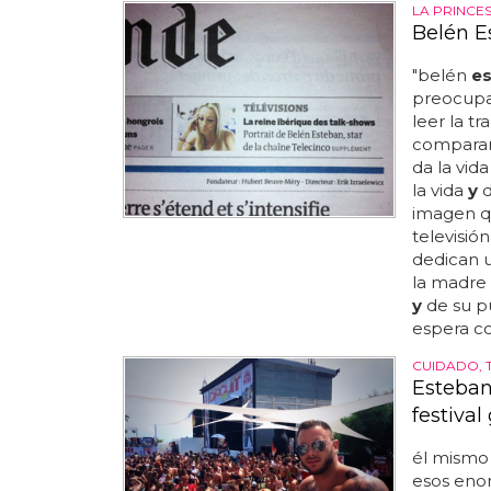
LA PRINCE
Belén E
"belén
e
preocupa
leer la t
comparan 
da la vid
la vida
y
d
imagen q
televisió
dedican un
la madre 
y
de su pú
espera c
CUIDADO, 
Esteban 
festiva
él mismo 
esos eno