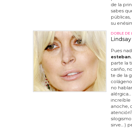
de la pri
sabes qu
públicas,
su enési
DOBLE DE 
Lindsay
Pues nada,
esteban
parte la 
cariño, n
te de la g
colágeno 
no hablar 
alérgica..
increíble 
anoche, q
atención?
silogismo
sirve... )