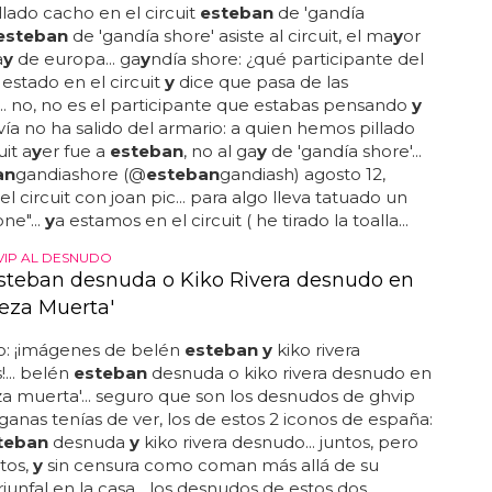
llado cacho en el circuit
esteban
de 'gandía
esteban
de 'gandía shore' asiste al circuit, el ma
y
or
a
y
de europa... ga
y
ndía shore: ¿qué participante del
estado en el circuit
y
dice que pasa de las
.. no, no es el participante que estabas pensando
y
ía no ha salido del armario: a quien hemos pillado
uit a
y
er fue a
esteban
, no al ga
y
de 'gandía shore'...
an
gandiashore (@
esteban
gandiash) agosto 12,
 el circuit con joan pic... para algo lleva tatuado un
ne"...
y
a estamos en el circuit ( he tirado la toalla...
VIP AL DESNUDO
steban desnuda o Kiko Rivera desnudo en
leza Muerta'
co: ¡imágenes de belén
esteban y
kiko rivera
... belén
esteban
desnuda o kiko rivera desnudo en
za muerta'... seguro que son los desnudos de ghvip
anas tenías de ver, los de estos 2 iconos de españa:
teban
desnuda
y
kiko rivera desnudo... juntos, pero
tos,
y
sin censura como coman más allá de su
riunfal en la casa... los desnudos de estos dos