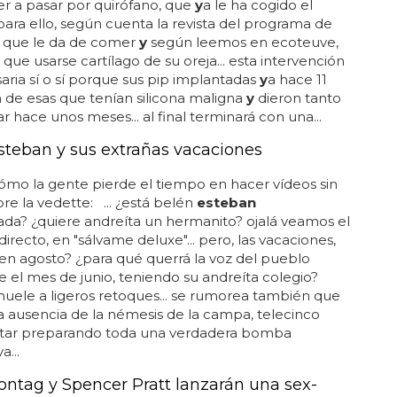
er a pasar por quirófano, que
y
a le ha cogido el
. para ello, según cuenta la revista del programa de
n que le da de comer
y
según leemos en ecoteuve,
 que usarse cartílago de su oreja... esta intervención
aria sí o sí porque sus pip implantadas
y
a hace 11
 de esas que tenían silicona maligna
y
dieron tanto
r hace unos meses... al final terminará con una...
steban y sus extrañas vacaciones
ómo la gente pierde el tiempo en hacer vídeos sin
bre la vedette: ... ¿está belén
esteban
da? ¿quiere andreíta un hermanito? ojalá veamos el
directo, en "sálvame deluxe"... pero, las vacaciones,
en agosto? ¿para qué querrá la voz del pueblo
re el mes de junio, teniendo su andreíta colegio?
huele a ligeros retoques... se rumorea también que
a ausencia de la némesis de la campa, telecinco
star preparando toda una verdadera bomba
a...
ontag y Spencer Pratt lanzarán una sex-