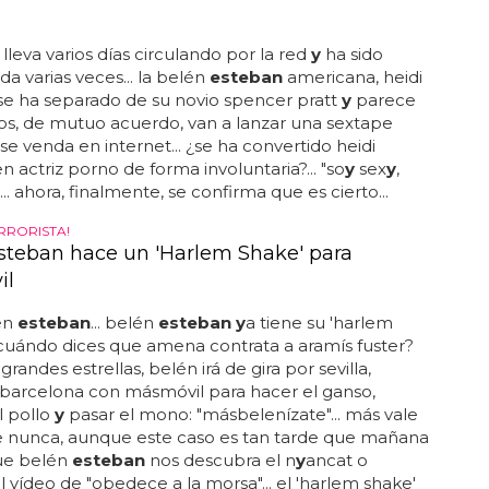
 lleva varios días circulando por la red
y
ha sido
a varias veces... la belén
esteban
americana, heidi
se ha separado de su novio spencer pratt
y
parece
os, de mutuo acuerdo, van a lanzar una sextape
se venda en internet... ¿se ha convertido heidi
 actriz porno de forma involuntaria?... "so
y
sex
y
,
.. ahora, finalmente, se confirma que es cierto...
RRORISTA!
steban hace un 'Harlem Shake' para
il
én
esteban
... belén
esteban y
a tiene su 'harlem
 ¿cuándo dices que amena contrata a aramís fuster?
randes estrellas, belén irá de gira por sevilla,
barcelona con másmóvil para hacer el ganso,
l pollo
y
pasar el mono: "másbelenízate"... más vale
e nunca, aunque este caso es tan tarde que mañana
ue belén
esteban
nos descubra el n
y
ancat o
l vídeo de "obedece a la morsa"... el 'harlem shake'