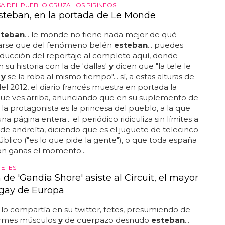
SA DEL PUEBLO CRUZA LOS PIRINEOS
steban, en la portada de Le Monde
steban
... le monde no tiene nada mejor de qué
rse que del fenómeno belén
esteban
... puedes
raducción del reportaje al completo aquí, donde
su historia con la de 'dallas'
y
dicen que "la tele le
a
y
se la roba al mismo tiempo"... sí, a estas alturas de
el 2012, el diario francés muestra en portada la
ue ves arriba, anunciando que en su suplemento de
n la protagonista es la princesa del pueblo, a la que
a página entera... el periódico ridiculiza sin límites a
de andreíta, diciendo que es el juguete de telecinco
blico ("es lo que pide la gente"), o que toda españa
on ganas el momento...
TETES
de 'Gandía Shore' asiste al Circuit, el mayor
l gay de Europa
lo compartía en su twitter, tetes, presumiendo de
rmes músculos
y
de cuerpazo desnudo
esteban
...