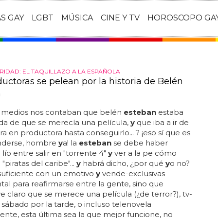
AS GAY
LGBT
MÚSICA
CINE Y TV
HOROSCOPO GA
RIDAD: EL TAQUILLAZO A LA ESPAÑOLA
uctoras se pelean por la historia de Belén
n
s medios nos contaban que belén
esteban
estaba
da de que se merecía una película,
y
que iba a ir de
a en productora hasta conseguirlo... ? ¡eso sí que es
nderse, hombre
y
a! la
esteban
se debe haber
lío entre salir en "torrente 4"
y
ver a la pe cómo
 "piratas del caribe"...
y
habrá dicho, ¿por qué
y
o no?
suficiente con un emotivo
y
vende-exclusivas
l para reafirmarse entre la gente, sino que
 claro que se merece una película (¿de terror?), tv-
sábado por la tarde, o incluso telenovela
nte, esta última sea la que mejor funcione, no