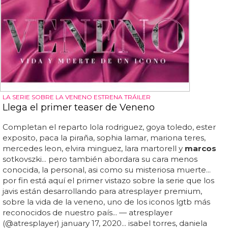
LA SERIE SOBRE LA VENENO ESTRENA TRÁILER
Llega el primer teaser de Veneno
Completan el reparto lola rodriguez, goya toledo, ester
exposito, paca la piraña, sophia lamar, mariona teres,
mercedes leon, elvira minguez, lara martorell y
marcos
sotkovszki... pero también abordara su cara menos
conocida, la personal, asi como su misteriosa muerte...
por fin está aquí el primer vistazo sobre la serie que los
javis están desarrollando para atresplayer premium,
sobre la vida de la veneno, uno de los iconos lgtb más
reconocidos de nuestro país... — atresplayer
(@atresplayer) january 17, 2020... isabel torres, daniela