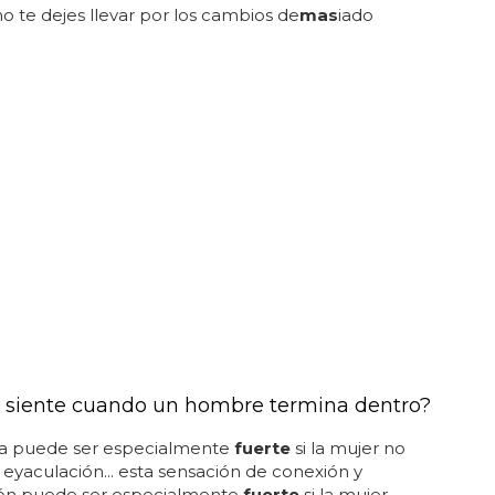
o te dejes llevar por los cambios de
mas
iado
 siente cuando un hombre termina dentro?
pa puede ser especialmente
fuerte
si la mujer no
 eyaculación... esta sensación de conexión y
ción puede ser especialmente
fuerte
si la mujer