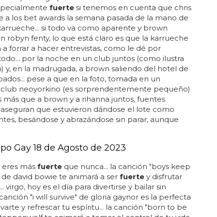
. especialmente
fuerte
si tenemos en cuenta que chris
e a los bet awards la semana pasada de la mano de
karrueche... si todo va como aparente y brown
n robyn fenty, lo que está claro es que la karrueche
a a forrar a hacer entrevistas, como le dé por
todo... por la noche en un club juntos (como ilustra
) y, en la madrugada, a brown saliendo del hotel de
bados... pese a que en la foto, tomada en un
o club neoyorkino (es sorprendentemente pequeño)
más que a brown y a rihanna juntos, fuentes
 aseguran que estuvieron dándose el lote como
ntes, besándose y abrazándose sin parar, aunque
po Gay 18 de Agosto de 2023
y eres más
fuerte
que nunca... la canción "boys keep
 de david bowie te animará a ser
fuerte
y disfrutar
... virgo, hoy es el día para divertirse y bailar sin
a canción "i will survive" de gloria gaynor es la perfecta
arte y refrescar tu espíritu... la canción "born to be