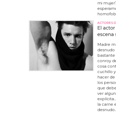
mi mujer?
esperamos
homofobia
ACTORES 
El acto
escena 
Madre m
desnudo e
bastante
conroy de
cosa cont
cuchillo 
hacer de 
los person
que debe
ver algun
explícita
la carne 
desnudo..