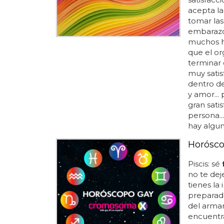
acepta la
tomar las
embarazo 
muchos h
que el or
terminar
muy satis
dentro de
y amor..
gran sati
persona..
hay algun
Horósco
Piscis: sé
no te dej
tienes la
preparado 
del armar
encuentr