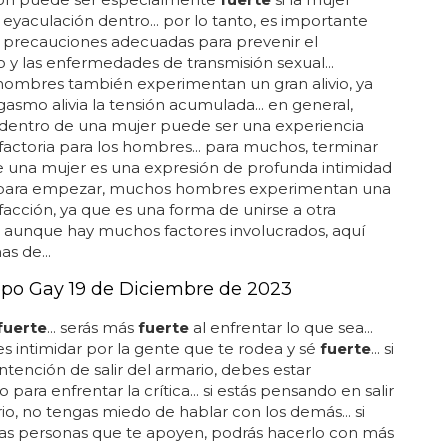
 eyaculación dentro... por lo tanto, es importante
 precauciones adecuadas para prevenir el
y las enfermedades de transmisión sexual...
ombres también experimentan un gran alivio, ya
gasmo alivia la tensión acumulada... en general,
 dentro de una mujer puede ser una experiencia
factoria para los hombres... para muchos, terminar
 una mujer es una expresión de profunda intimidad
. para empezar, muchos hombres experimentan una
sfacción, ya que es una forma de unirse a otra
. aunque hay muchos factores involucrados, aquí
as de...
po Gay 19 de Diciembre de 2023
fuerte
... serás más
fuerte
al enfrentar lo que sea...
es intimidar por la gente que te rodea y sé
fuerte
... si
 intención de salir del armario, debes estar
para enfrentar la crítica... si estás pensando en salir
io, no tengas miedo de hablar con los demás... si
as personas que te apoyen, podrás hacerlo con más