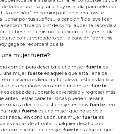
steppenwolf te animará a tomar el control de tu vida
r de la libertad... sagitario, hoy es el día para celebrar
d... la canción "i'm coming out" de diana ross te
 luchar por tus sueños... la canción "i believe i can
.. la canción "true colors" de cyndi lauper te recordará
re debes ser tú mismo... capricornio, hoy es el día
ctarte con tu verdadero yo... la canción "born this
ady gaga te recordará que la...
 una mujer fuerte?
bra común para describir a una mujer
fuerte
es
... una mujer
fuerte
es aquella que está llena de
terminación, resiliencia y fortaleza... esta es la clase
 que los españoles ven como una mujer
fuerte
...
r es capaz de superar la adversidad y regresar más
e antes... estas características pueden llevar a
ersonas a decir que esta mujer es muy
fuerte
... en
una mujer
fuerte
es una mujer que no se deja
 por nada... en conclusión, una mujer
fuerte
es
ue es capaz de afrontar cualquier desafío con
y determinación... una mujer
fuerte
es alguien que