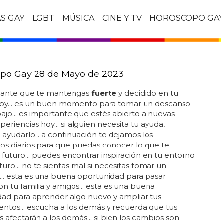
AS GAY
LGBT
MÚSICA
CINE Y TV
HOROSCOPO GA
po Gay 28 de Mayo de 2023
tante que te mantengas
fuerte
y decidido en tu
oy... es un buen momento para tomar un descanso
bajo... es importante que estés abierto a nuevas
periencias hoy... si alguien necesita tu ayuda,
 ayudarlo... a continuación te dejamos los
s diarios para que puedas conocer lo que te
 futuro... puedes encontrar inspiración en tu entorno
turo... no te sientas mal si necesitas tomar un
.. esta es una buena oportunidad para pasar
n tu familia y amigos... esta es una buena
ad para aprender algo nuevo y ampliar tus
ntos... escucha a los demás y recuerda que tus
s afectarán a los demás... si bien los cambios son