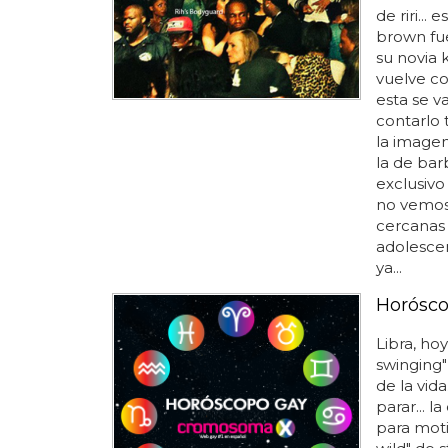
de riri..
brown fu
su novia 
vuelve co
esta se v
contarlo 
la imagen
la de bar
exclusiv
no vemos 
cercanas
adolesce
ya...
Horósco
Libra, ho
swinging"
de la vida
parar... l
para motiv