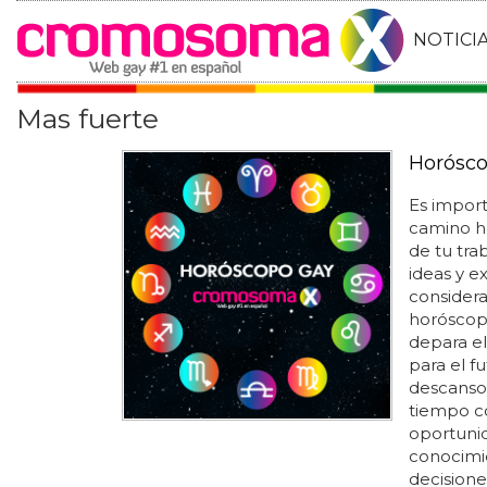
NOTICI
Mas fuerte
Horósco
Es impor
camino h
de tu tra
ideas y ex
considera
horóscopo
depara el
para el fu
descanso.
tiempo co
oportunid
conocimie
decisione