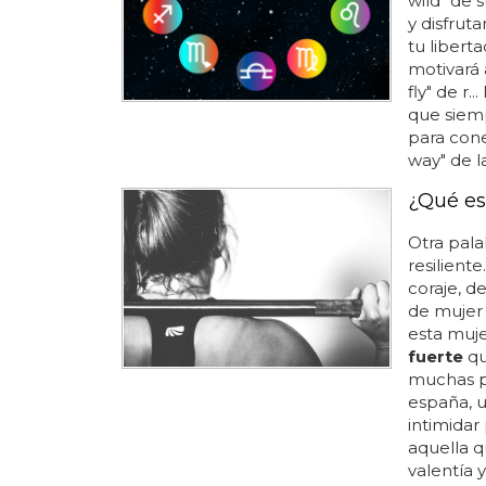
wild" de 
y disfruta
tu liberta
motivará a
fly" de r.
que siemp
para cone
way" de l
¿Qué es
Otra pala
resiliente
coraje, de
de mujer
esta muje
fuerte
qu
muchas p
españa, 
intimidar
aquella q
valentía 