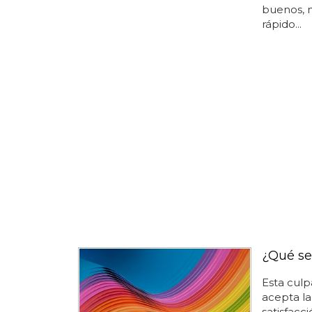
buenos, n
rápido...
¿Qué se
Esta cul
acepta la
satisfac