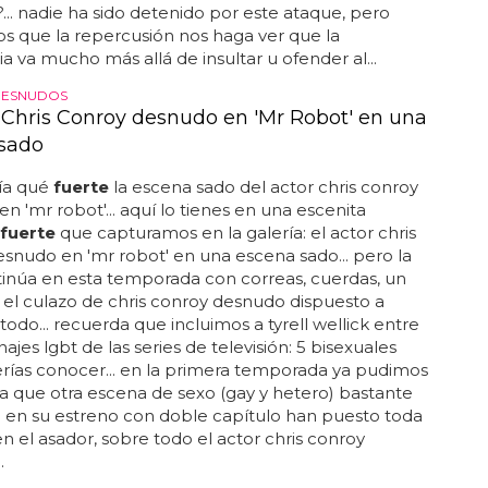
... nadie ha sido detenido por este ataque, pero
 que la repercusión nos haga ver que la
 va mucho más allá de insultar u ofender al...
DESNUDOS
r Chris Conroy desnudo en 'Mr Robot' en una
sado
ía qué
fuerte
la escena sado del actor chris conroy
n 'mr robot'... aquí lo tienes en una escenita
fuerte
que capturamos en la galería: el actor chris
snudo en 'mr robot' en una escena sado... pero la
inúa en esta temporada con correas, cuerdas, un
y el culazo de chris conroy desnudo dispuesto a
todo... recuerda que incluimos a tyrell wellick entre
ajes lgbt de las series de televisión: 5 bisexuales
rías conocer... en la primera temporada ya pudimos
a que otra escena de sexo (gay y hetero) bastante
... en su estreno con doble capítulo han puesto toda
en el asador, sobre todo el actor chris conroy
.