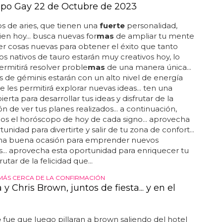
po Gay 22 de Octubre de 2023
os de aries, que tienen una
fuerte
personalidad,
ien hoy... busca nuevas for
mas
de ampliar tu mente
r cosas nuevas para obtener el éxito que tanto
 los nativos de tauro estarán muy creativos hoy, lo
ermitirá resolver proble
mas
de una manera única...
os de géminis estarán con un alto nivel de energía
ue les permitirá explorar nuevas ideas... ten una
erta para desarrollar tus ideas y disfrutar de la
ón de ver tus planes realizados... a continuación,
s el horóscopo de hoy de cada signo... aprovecha
unidad para divertirte y salir de tu zona de confort...
una buena ocasión para emprender nuevos
... aprovecha esta oportunidad para enriquecer tu
frutar de la felicidad que...
MÁS CERCA DE LA CONFIRMACIÓN
y Chris Brown, juntos de fiesta... y en el
e
fue que luego pillaran a brown saliendo del hotel