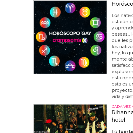
Horósco
Los nativ
estarán b
y aprende
deseas...
que les p
los nativ
hoy, lo q
mente abi
satisfacci
exploramo
esta oport
esta es 
proyectos
vida y dis
CADA VEZ 
Rihanna 
hotel
Lo
fuert