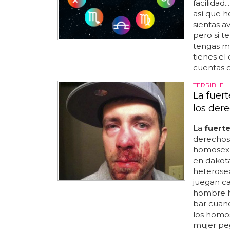
facilidad.
así que h
sientas a
pero si te
tengas mi
tienes el 
cuentas c
TERRIBLE
La fuer
los der
La
fuert
derechos 
homosexu
en dakota
heterose
juegan ca
hombre h
bar cuan
los homos
mujer peg