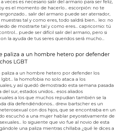
.. a veces es necesario salir del armario para ser feliz,
oy es el momento de hacerlo... escorpión: no te
vergonzado... salir del armario puede ser aterrador,
 muestras tal y como eres, todo saldrá bien... leo: no
edo de mostrarte tal y como eres... capricornio: tú
control... puede ser difícil salir del armario, pero si
on la ayuda de tus seres queridos será mucho...
te paliza a un hombre hetero por defender
echos LGBT
e
paliza a un hombre hetero por defender los
lgbt... la homofobia no solo ataca a los
ales, y así quedó demostrado esta semana pasada
 del sur, estados unidos... esos aliados
xuales a los que muchos repudian también se la
da día defendiéndonos... drew bartscher es un
eterosexual con dos hijos, que se encontraba en un
do escuchó a una mujer hablar peyorativamente de
exuales... lo siguiente que vio fue al novio de esta
ándole una paliza mientras chillaba ¿qué le dices a