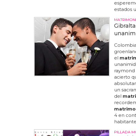
esperemo
estados u
MATRIMONI
Gibralt
unanim
Colombia
groenlan
el
matri
unanimida
raymond 
acierto q
absolutam
un sacra
del
matr
recordem
matrimo
4 en cont
habitante
PILLADA 