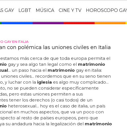
AS GAY
LGBT
MÚSICA
CINE Y TV
HOROSCOPO GA
 GAY EN ITALIA
n con polémica las uniones civiles en Italia
 estamos más cerca de que toda europa permita el
nio
gay y sea algo tan legal como el
matrimonio
ual
... un paso hacia el
matrimonio
gay en italia:
s uniones civiles... recordemos que en su seno tienen
no, y luchar con la
iglesia
es algo muy complicado...
nto, no se pueden considerar específicamente
as, pero estas uniones permiten a sus
tes tener los derechos (o casi todos) de un
nio
heterosexual... hoy es el caso de italia, un país
icional en muchos aspectos, que va un poco con
especto al resto de países europeos, pero que
a su andadura hacia la legalización del
matrimonio