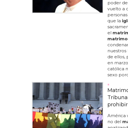
poder de 
vuelto a 
personas
que la
ig
sacrament
el
matri
matrimo
condenar 
nuestros
de ellos,
en marzo 
católica 
sexo porq
=
Matrimo
Tribuna
prohibir
América v
no del
ma
analizand