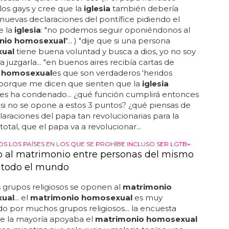
los gays y cree que la
iglesia
también debería
. nuevas declaraciones del pontífice pidiendo el
e la
iglesia
: "no podemos seguir oponiéndonos al
nio homosexual
"... ) "dije que si una persona
ual
tiene buena voluntad y busca a dios, yo no soy
a juzgarla... "en buenos aires recibía cartas de
s
homosexual
es que son verdaderos 'heridos
, porque me dicen que sienten que la
iglesia
es ha condenado... ¿qué función cumplirá entonces
si no se opone a estos 3 puntos? ¿qué piensas de
laraciones del papa tan revolucionarias para la
.. total, que el papa va a revolucionar...
S LOS PAÍSES EN LOS QUE SE PROHÍBE INCLUSO SER LGTB+
 al matrimonio entre personas del mismo
 todo el mundo
grupos religiosos se oponen al
matrimonio
ual
... el
matrimonio homosexual
es muy
o por muchos grupos religiosos... la encuesta
ue la mayoría apoyaba el
matrimonio homosexual