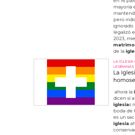
en 16 paí
mayoría e
mantendrí
pero indi
ignorado 
legalizó 
2023, mie
matrimo
de la
igle
LA IGLESI
LESBIANAS
La Igles
homose
ahora la
dicen sí a
iglesia
s 
boda de 
es un sac
iglesia
ah
conserva