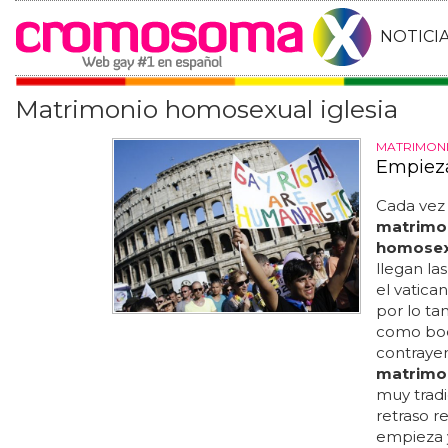
NOTICI
Matrimonio homosexual iglesia
MATRIMONIO
Empieza
Cada vez
matrimo
homosex
llegan la
el vatica
por lo ta
como bod
contrayen
matrimo
muy trad
retraso r
empieza y