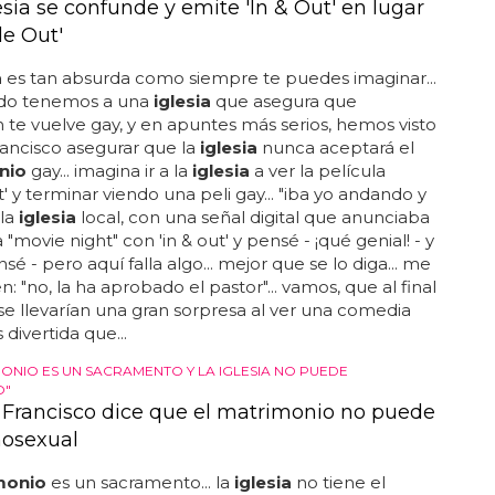
sia se confunde y emite 'In & Out' en lugar
de Out'
a
es tan absurda como siempre te puedes imaginar...
ado tenemos a una
iglesia
que asegura que
e vuelve gay, y en apuntes más serios, hemos visto
rancisco asegurar que la
iglesia
nunca aceptará el
nio
gay... imagina ir a la
iglesia
a ver la película
t' y terminar viendo una peli gay... "iba yo andando y
 la
iglesia
local, con una señal digital que anunciaba
 "movie night" con 'in & out' y pensé - ¡qué genial! - y
sé - pero aquí falla algo... mejor que se lo diga... me
: "no, la ha aprobado el pastor"... vamos, que al final
 se llevarían una gran sorpresa al ver una comedia
divertida que...
MONIO ES UN SACRAMENTO Y LA IGLESIA NO PUEDE
O"
 Francisco dice que el matrimonio no puede
osexual
monio
es un sacramento... la
iglesia
no tiene el