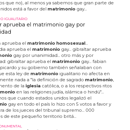
s que no), al menos ya sabemos que gran parte de
nidos está a favor del
matrimonio
gay...
O IGUALITARIO
ar aprueba el matrimonio gay por
idad
 aprueba el
matrimonio homosexual
...
dia aprueba el
matrimonio
gay... gibraltar aprueba
monio
gay por unanimidad... otro más y por
d: gibraltar aprueba el
matrimonio
gay... fabian
picardo y su gobierno también señalaban con
ue esta ley de
matrimonio
igualitario no afecta en
ente nada a "la definición de sagrado
matrimonio
,
mento de la
iglesia
católica, o a los respectivos ritos
imonio
en las religiones judía, islámica o hindú"...
os que cuando estados unidos legalizó el
nio
gay en todo el país lo hizo con 5 votos a favor y
ra de los jueces del tribunal supremo... 000
s de este pequeño territorio britá...
MONUMENTAL