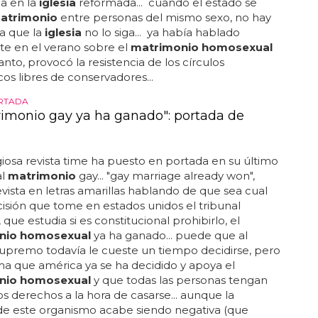
a en la
iglesia
reformada... cuando el estado se
atrimonio
entre personas del mismo sexo, no hay
a que la
iglesia
no lo siga... ya había hablado
e en el verano sobre el
matrimonio homosexual
tanto, provocó la resistencia de los círculos
cos libres de conservadores...
RTADA
rimonio gay ya ha ganado": portada de
giosa revista time ha puesto en portada en su último
al
matrimonio
gay... "gay marriage already won",
 revista en letras amarillas hablando de que sea cual
cisión que tome en estados unidos el tribunal
que estudia si es constitucional prohibirlo, el
nio homosexual
ya ha ganado... puede que al
supremo todavía le cueste un tiempo decidirse, pero
ma que américa ya se ha decidido y apoya el
nio homosexual
y que todas las personas tengan
s derechos a la hora de casarse... aunque la
de este organismo acabe siendo negativa (que