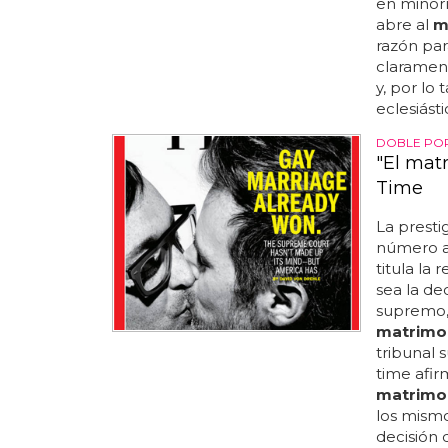
en minorí
abre al
m
razón par
clarament
y, por lo 
eclesiásti
DOBLE PO
"El mat
Time
La presti
número 
titula la
sea la de
supremo, 
matrimo
tribunal 
time afir
matrimo
los mismo
decisión 