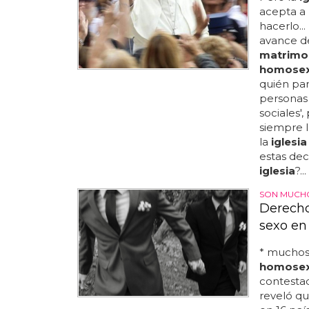
acepta a 
hacerlo..
avance d
matrimo
homosex
quién par
persona
sociales'
siempre l
la
iglesia
estas dec
iglesia
?.
SON MUCHO
Derecho
sexo en
* muchos 
homosex
contestad
reveló q