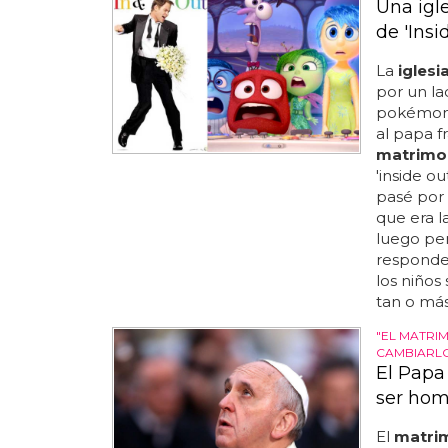
Una igle
de 'Insi
La
iglesi
por un l
pokémon t
al papa f
matrimo
'inside ou
pasé por
que era la
luego pen
responden
los niños
tan o más 
"EL MATRI
CAMBIARL
El Papa
ser hom
El
matri