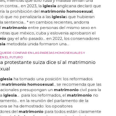
ses, mientras que solo rusia y malasia tenían una
n contra... en 2023, la
iglesia
anglicana declaró que
a la prohibición del
matrimonio homosexual
,
có que no penalizaría a las
iglesia
s que hubieran
la sentencia... * en cambios recientes, andorra
el
matrimonio
entre personas del mismo sexo en
ntras que méxico, cuba y eslovenia aprobaron el
nio
gay el año pasado... en 2022, los conservadores
sia
metodista unida formaron una...
A QUIERE CONFIAR EN LAS PAREJAS HOMOSEXUALES Y
 EN EL FUTURO
ia protestante suiza dice sí al matrimonio
xual
iglesia
ha tomado una posición: los reformados
l
matrimonio homosexual
... se recomienda que las
nacionales presupongan un
matrimonio
civil para la
la
iglesia
... para los reformados, el
matrimonio
no
ramento... en la reunión del parlamento de la
ora se ha demostrado: los opositores
dores del
matrimonio
para todos están claramente