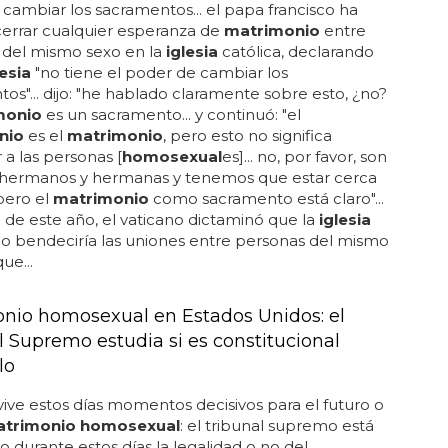
cambiar los sacramentos... el papa francisco ha
cerrar cualquier esperanza de
matrimonio
entre
 del mismo sexo en la
iglesia
católica, declarando
lesia
"no tiene el poder de cambiar los
os"... dijo: "he hablado claramente sobre esto, ¿no?
monio
es un sacramento... y continuó: "el
nio
es el
matrimonio
, pero esto no significa
a las personas [
homosexual
es]... no, por favor, son
 hermanos y hermanas y tenemos que estar cerca
 pero el
matrimonio
como sacramento está claro"...
de este año, el vaticano dictaminó que la
iglesia
no bendeciría las uniones entre personas del mismo
ue...
nio homosexual en Estados Unidos: el
l Supremo estudia si es constitucional
lo
ive estos días momentos decisivos para el futuro o
trimonio homosexual
: el tribunal supremo está
o durante estos días la legalidad o no del