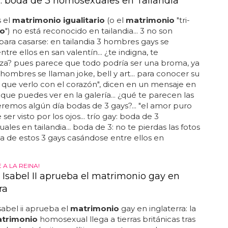
y: boda de 3 homosexuales en Tailandia
 el
matrimonio igualitario
(o el
matrimonio
"tri-
io
") no está reconocido en tailandia... 3 no son
para casarse: en tailandia 3 hombres gays se
tre ellos en san valentín... ¿te indigna, te
za? pues parece que todo podría ser una broma, ya
 hombres se llaman joke, bell y art... para conocer su
y que verlo con el corazón", dicen en un mensaje en
, que puedes ver en la galería... ¿qué te parecen las
eremos algún día bodas de 3 gays?... "el amor puro
er visto por los ojos... trío gay: boda de 3
les en tailandia... boda de 3: no te pierdas las fotos
a de estos 3 gays casándose entre ellos en
 A LA REINA!
a Isabel II aprueba el matrimonio gay en
ra
isabel ii aprueba el
matrimonio
gay en inglaterra: la
trimonio
homosexual llega a tierras británicas tras