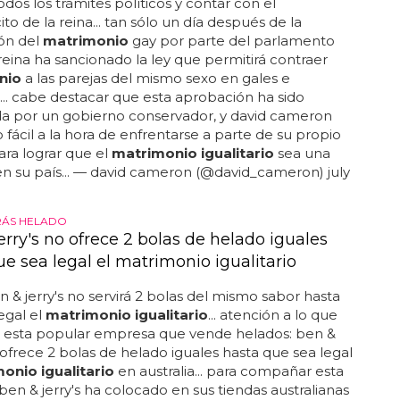
odos los trámites políticos y contar con el
to de la reina... tan sólo un día después de la
ón del
matrimonio
gay por parte del parlamento
a reina ha sancionado la ley que permitirá contraer
nio
a las parejas del mismo sexo en gales e
a... cabe destacar que esta aprobación ha sido
a por un gobierno conservador, y david cameron
o fácil a la hora de enfrentarse a parte de su propio
ara lograr que el
matrimonio igualitario
sea una
en su país... — david cameron (@david_cameron) july
RÁS HELADO
rry's no ofrece 2 bolas de helado iguales
e sea legal el matrimonio igualitario
n & jerry's no servirá 2 bolas del mismo sabor hasta
egal el
matrimonio igualitario
... atención a lo que
 esta popular empresa que vende helados: ben &
o ofrece 2 bolas de helado iguales hasta que sea legal
onio igualitario
en australia... para compañar esta
, ben & jerry's ha colocado en sus tiendas australianas