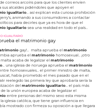
e correos arcoíris para que los clientes envíen
a sus alcaldes pidiéndoles que apoyen el
io igualitario
... así explican esta curiosa prohibición
jerry's, animando a sus consumidores a contactar
olíticos para decirles que ya es hora de que el
io igualitario
sea una realidad en todo el país...
O IGUALITARIO
prueba el matrimonio gay
atrimonio
gay!... malta aprueba el
matrimonio
lombia aprueba el
matrimonio
homosexual... ¡otro
 malta acaba de legalizar el
matrimonio
io
... una iglesia de noruega aprueba el
matrimonio
 entre homosexuales... el primer ministro de malta,
uscat, había prometido el mes pasado que en el
alir reelegido las primera ley que aprobaría sería la
alización del
matrimonio igualitario
... el país más
e la unión europea acaba de legalizar el
nio
entre personas del mismo sexo esta misma
la iglesia católica, que tiene gran influencia en
bía mostrado con firmeza su oposición a que llegara