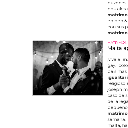
buzones d
postales 
matrimon
en ben & 
con sus p
matrimon
MATRIMONI
Malta a
¡viva el
m
gay... co
país más!
igualitar
religioso
joseph m
caso de s
de la leg
pequeño d
matrimo
semana... 
malta, ha