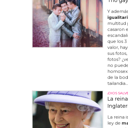
Trío ga
Y además
igualitar
multitud 
casaron en
escandali
que los 3
valor, ha
sus fotos
fotos? ¿v
no puede s
homosexua
de la bod
tailandia...
¡DIOS SALVE
La rein
Inglater
La reina 
ley de
ma