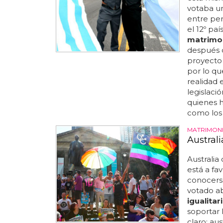
votaba un
entre per
el 12º pa
matrimon
después d
proyecto 
por lo qu
realidad 
legislaci
quienes h
como los 
MATRIMONI
Australi
Australia 
está a fa
conocerse
votado a
igualitar
soportar 
claro: aus