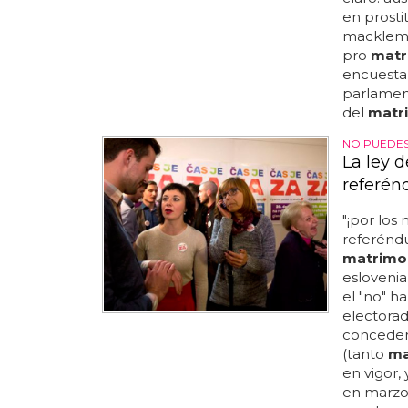
en prosti
macklemor
pro
matr
encuesta 
parlament
del
matri
NO PUEDES
La ley d
referén
"¡por los
referénd
matrimon
eslovenia
el "no" h
electorad
conceder 
(tanto
ma
en vigor,
en marzo.