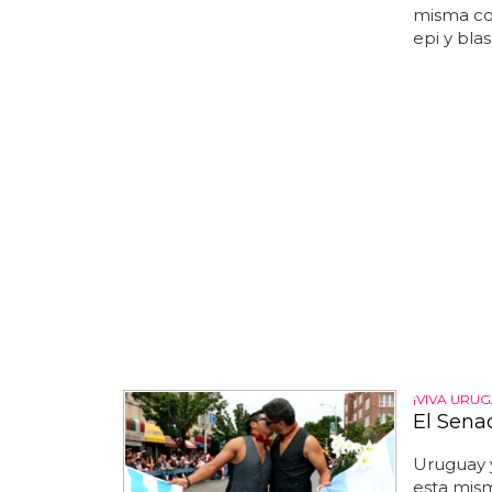
misma con
epi y blas.
¡VIVA URUG
El Sena
Uruguay y
esta mis