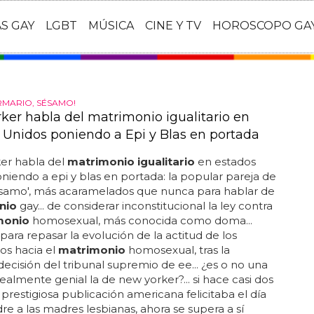
AS GAY
LGBT
MÚSICA
CINE Y TV
HOROSCOPO GA
RMARIO, SÉSAMO!
ker habla del matrimonio igualitario en
 Unidos poniendo a Epi y Blas en portada
er habla del
matrimonio igualitario
en estados
niendo a epi y blas en portada: la popular pareja de
ésamo', más acaramelados que nunca para hablar de
nio
gay... de considerar inconstitucional la ley contra
monio
homosexual, más conocida como doma...
 para repasar la evolución de la actitud de los
os hacia el
matrimonio
homosexual, tras la
decisión del tribunal supremio de ee... ¿es o no una
ealmente genial la de new yorker?... si hace casi dos
 prestigiosa publicación americana felicitaba el día
re a las madres lesbianas, ahora se supera a sí