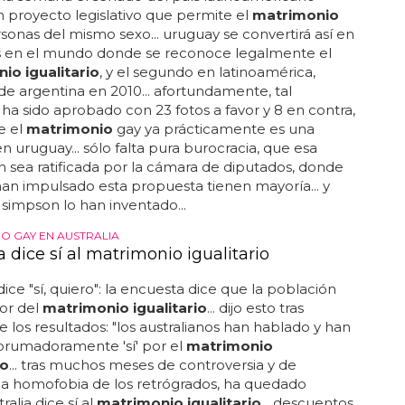
 proyecto legislativo que permite el
matrimonio
sonas del mismo sexo... uruguay se convertirá así en
ís en el mundo donde se reconoce legalmente el
io igualitario
, y el segundo en latinoamérica,
e argentina en 2010... afortundamente, tal
ha sido aprobado con 23 fotos a favor y 8 en contra,
e el
matrimonio
gay ya prácticamente es una
en uruguay... sólo falta pura burocracia, que esa
ón sea ratificada por la cámara de diputados, donde
an impulsado esta propuesta tienen mayoría... y
simpson lo han inventado...
O GAY EN AUSTRALIA
a dice sí al matrimonio igualitario
dice "sí, quiero": la encuesta dice que la población
vor del
matrimonio igualitario
... dijo esto tras
 los resultados: "los australianos han hablado y han
brumadoramente 'sí' por el
matrimonio
io
... tras muchos meses de controversia y de
la homofobia de los retrógrados, ha quedado
tralia dice sí al
matrimonio igualitario
... descuentos