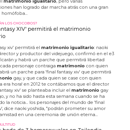
el
matrimonio igualitario
, pero varias
iones han logrado dar marcha atrás con una gran
homófoba...
ÁN LOS CHOCOBOS?
antasy XIV' permitirá el matrimonio
rio
tasy xiv' permitirá el
matrimonio igualitario
: naoki
director y productor del videjuego, confirmó en el e3
ficarán y habrá un parche que permitirá libertad
 cada personaje contraiga
matrimonio
con quien
habrá un parche para 'final fantasy xiv' que permitirá
monio
gay, y que cada quien se case con quien
 ¡ya era hora! en 2012 te contábamos que el director
fantasy xiv' se planteaba incluir el
matrimonio
gay
go, y no ha sido hasta esta semana cuando se ha
o la noticia... los personajes del mundo de 'final
iv', dice naoki yoshida, "podrán prometer su amor
amistad en una ceremonia de unión eterna...
MULTITUD