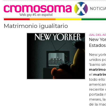
NOTICI
Matrimonio igualitario
¡SAL DEL A
New Yor
Estados
New york
unidos po
'barrio s
matrimo
el
matri
todo ello
american
reciente 
portada r
meses, la
de la mad