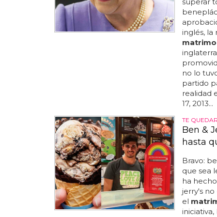
superar t
benepláci
aprobaci
inglés, l
matrimo
inglaterr
promovid
no lo tuv
partido p
realidad 
17, 2013...
TE QUEDA
Ben & Je
hasta qu
Bravo: be
que sea l
ha hecho
jerry's n
el
matrim
iniciativa