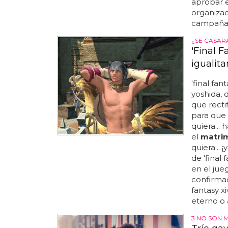
aprobar 
organizac
campaña 
¿SE CASAR
'Final F
igualita
'final fan
yoshida, 
que recti
para que
quiera... 
el
matri
quiera...
de 'final 
en el jue
confirmad
fantasy x
eterno o 
3 NO SON 