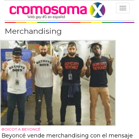
Toggle
navigat
Merchandising
BOICOT A BEYONCÉ
Beyoncé vende merchandising con el mensaje