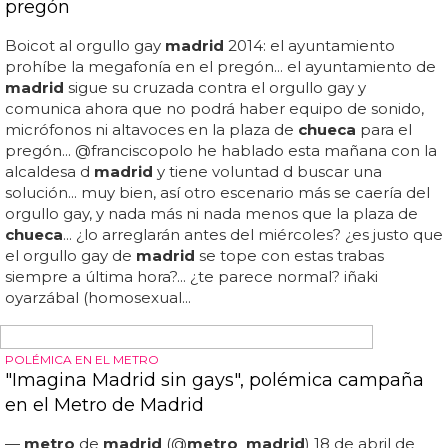
METRO DE MADRID INFORMA
El vídeo del ataque homófobo en el Metro de
Madrid
—
metro
de
madrid
(@
metro
_
madrid
) noviembre 18,
2014... el vídeo del ataque homófobo en el
metro
de
madrid
... "sois unos mierdas": vídeo del ataque homófobo
en el
metro
de
madrid
...
metro
de
madrid
ha
respondido en twitter a un usuario, lamentando la
situación y recomendando ponerlas en conocimiento del
personal de la empresa... sin ninguna respuesta por parte
de los jóvenes, este ataque homófobo verbal en el
metro
de
madrid
se extiende en el tiempo generando
una situación intolerable, donde nadie hace nada para
ponerle freno... jean franco sialer grabó este vídeo en el