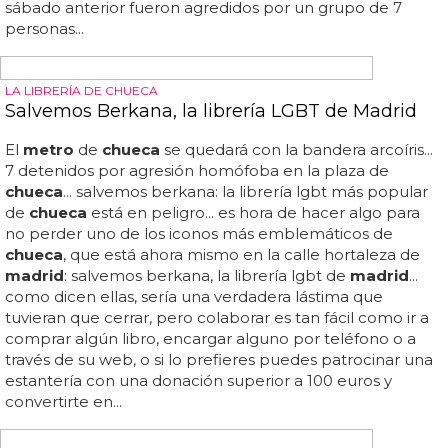
HOMOFOBIA EN MADRID
7 detenidos por agresión homófoba en la plaza
de Chueca
Así está el panorama en
madrid
, en plena plaza de
chueca
... ha habido 7 detenidos por agresión homófoba
en la plaza de
chueca
... no estamos seguros: 7
homófobos detenidos por pegar a una pareja gay en la
plaza de
chueca
... ¿qué pasará con ellos?
probablemente 250 € de multa por una agresión
homófoba en
madrid
y se van de rositas... la homofobia
en
madrid
sigue imparable con un nuevo ataque
producido durante el pasado fin de semana en pleno
corazón del barrio gay de la capital... una pareja de