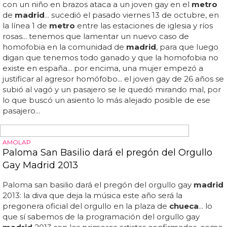
—
metro
de
madrid
(@
metro
_
madrid
) 19 de abril de
2016... un vigilante del
metro
agrede a un joven gay...
denunciamos una nueva agresión: un vigilante de
metro
insultó al grito de "maricón", humilló y agredió físicamente
a un chico gay en
madrid
... ataque homófobo en el
metro
de
madrid
: un vigilante agrede a un joven gay...
sucedió en la boca del
metro
de puerta del ángel y ha
sido denunciado por v... esta agresión es ya el ataque lgbt
número 47 registrado en lo que va de año en
madrid
...
los vigilantes del
metro
de
madrid
cuentan la historia de
manera muy diferente, asegurando que el joven gay
estaba realizando venta ambulante y fue el primero en
agredirles, por lo que ellos también le han denunciado...