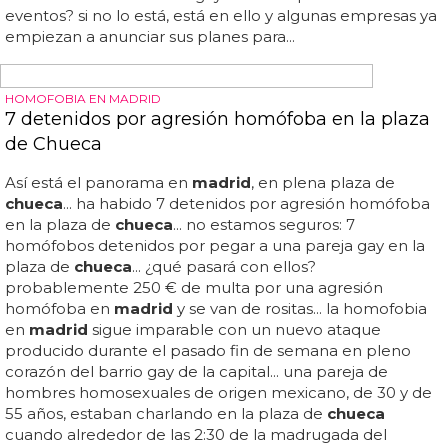
primera vez en el World Pride 2017
Por ejemplo, el
metro
de
madrid
:
metro
de
madrid
abrirá 24 horas al día por primera vez en el world pride
2017...
madrid
acogerá el world pride y el euro pride en
2017... por 1ª vez en su historia,
metro
de
madrid
abrirá las
24 horas para el evento del año: el world pride 2017... ese
sábado el
metro
de
madrid
ofrecerá su servicio de
manera ininterrumpida, en lugar de cerrar de 1:30 a 6:00
como suelen hacer habitualmente... ya sabes que este
año
madrid
se convertirá en la capital lgbt del mundo
entero... ¿está
madrid
preparada para recibir un
montonazo de visitantes gays atraídos por estos dos
eventos? si no lo está, está en ello y algunas empresas ya
empiezan a anunciar sus planes para...