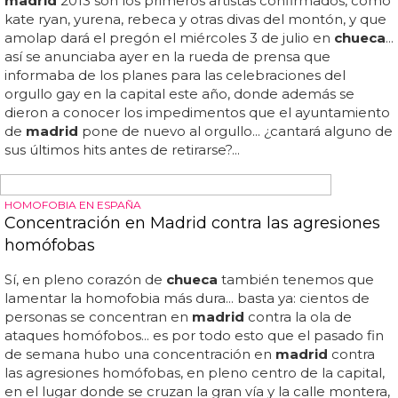
WTF?!
Boicot al Orgullo Gay Madrid 2014: el
ayuntamiento prohíbe la megafonía en el
pregón
Boicot al orgullo gay
madrid
2014: el ayuntamiento
prohíbe la megafonía en el pregón... el ayuntamiento de
madrid
sigue su cruzada contra el orgullo gay y
comunica ahora que no podrá haber equipo de sonido,
micrófonos ni altavoces en la plaza de
chueca
para el
pregón... @franciscopolo he hablado esta mañana con la
alcaldesa d
madrid
y tiene voluntad d buscar una
solución... muy bien, así otro escenario más se caería del
orgullo gay, y nada más ni nada menos que la plaza de
chueca
... ¿lo arreglarán antes del miércoles? ¿es justo que
el orgullo gay de
madrid
se tope con estas trabas