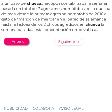
siempre a última hora?... ¿te parece normal? iñaki
oyarzábal (homosexual...
POLÉMICA EN EL METRO
"Imagina Madrid sin gays", polémica campaña
en el Metro de Madrid
—
metro
de
madrid
(@
metro
_
madrid
) 18 de abril de