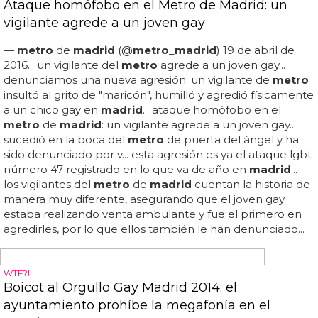
El
metro
de
chueca
se quedará con la bandera arcoíris...
7 detenidos por agresión homófoba en la plaza de
chueca
... salvemos berkana: la librería lgbt más popular
de
chueca
está en peligro... es hora de hacer algo para
no perder uno de los iconos más emblemáticos de
chueca
, que está ahora mismo en la calle hortaleza de
madrid
: salvemos berkana, la librería lgbt de
madrid
...
como dicen ellas, sería una verdadera lástima que
tuvieran que cerrar, pero colaborar es tan fácil como ir a
comprar algún libro, encargar alguno por teléfono o a
través de su web, o si lo prefieres puedes patrocinar una
estantería con una donación superior a 100 euros y
convertirte en...