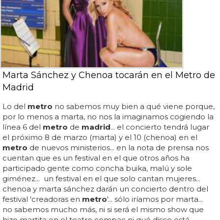
Marta Sánchez y Chenoa tocarán en el Metro de
Madrid
Lo del
metro
no sabemos muy bien a qué viene porque,
por lo menos a marta, no nos la imaginamos cogiendo la
línea 6 del
metro
de
madrid
... el concierto tendrá lugar
el próximo 8 de marzo (marta) y el 10 (chenoa) en el
metro
de nuevos ministerios... en la nota de prensa nos
cuentan que es un festival en el que otros años ha
participado gente como concha buika, malú y sole
giménez... un festival en el que solo cantan mujeres...
chenoa y marta sánchez darán un concierto dentro del
festival 'creadoras en
metro
'... sólo iríamos por marta...
no sabemos mucho más, ni si será el mismo show que
hizo martita en el teatro compac ni qué disco está