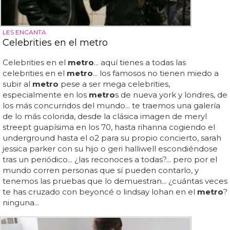
LES ENCANTA
Celebrities en el metro
Celebrities en el
metro
... aquí tienes a todas las
celebrities en el
metro
... los famosos no tienen miedo a
subir al
metro
pese a ser mega celebrities,
especialmente en los
metro
s de nueva york y londres, de
los más concurridos del mundo... te traemos una galería
de lo más colorida, desde la clásica imagen de meryl
streept guapísima en los 70, hasta rihanna cogiendo el
underground hasta el o2 para su propio concierto, sarah
jessica parker con su hijo o geri halliwell escondiéndose
tras un periódico... ¿las reconoces a todas?... pero por el
mundo corren personas que sí pueden contarlo, y
tenemos las pruebas que lo demuestran... ¿cuántas veces
te has cruzado con beyoncé o lindsay lohan en el
metro
?
ninguna...