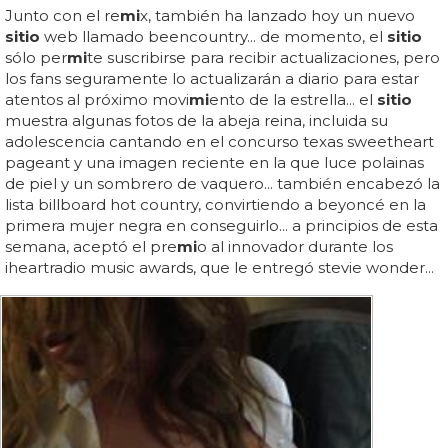
Junto con el re
mi
x, también ha lanzado hoy un nuevo
sitio
web llamado beencountry... de momento, el
sitio
sólo per
mi
te suscribirse para recibir actualizaciones, pero
los fans seguramente lo actualizarán a diario para estar
atentos al próximo movi
mi
ento de la estrella... el
sitio
muestra algunas fotos de la abeja reina, incluida su
adolescencia cantando en el concurso texas sweetheart
pageant y una imagen reciente en la que luce polainas
de piel y un sombrero de vaquero... también encabezó la
lista billboard hot country, convirtiendo a beyoncé en la
primera mujer negra en conseguirlo... a principios de esta
semana, aceptó el pre
mi
o al innovador durante los
iheartradio music awards, que le entregó stevie wonder...