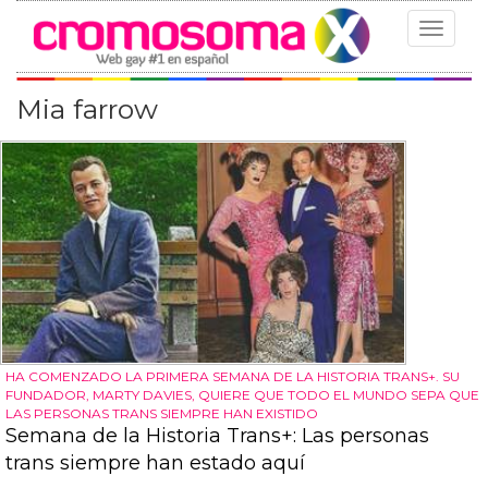
Toggle
navigat
Mia farrow
HA COMENZADO LA PRIMERA SEMANA DE LA HISTORIA TRANS+. SU
FUNDADOR, MARTY DAVIES, QUIERE QUE TODO EL MUNDO SEPA QUE
LAS PERSONAS TRANS SIEMPRE HAN EXISTIDO
Semana de la Historia Trans+: Las personas
trans siempre han estado aquí