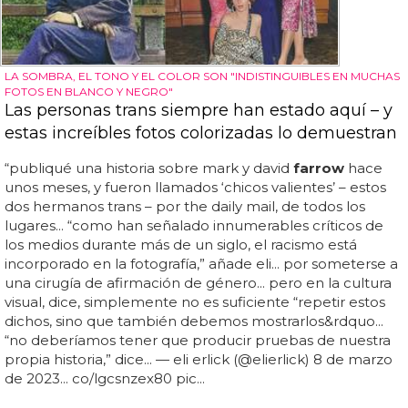
LA SOMBRA, EL TONO Y EL COLOR SON "INDISTINGUIBLES EN MUCHAS
FOTOS EN BLANCO Y NEGRO"
Las personas trans siempre han estado aquí – y
estas increíbles fotos colorizadas lo demuestran
“publiqué una historia sobre mark y david
farrow
hace
unos meses, y fueron llamados ‘chicos valientes’ – estos
dos hermanos trans – por the daily mail, de todos los
lugares... “como han señalado innumerables críticos de
los medios durante más de un siglo, el racismo está
incorporado en la fotografía,” añade eli... por someterse a
una cirugía de afirmación de género... pero en la cultura
visual, dice, simplemente no es suficiente “repetir estos
dichos, sino que también debemos mostrarlos&rdquo...
“no deberíamos tener que producir pruebas de nuestra
propia historia,” dice... — eli erlick (@elierlick) 8 de marzo
de 2023... co/lgcsnzex80 pic...