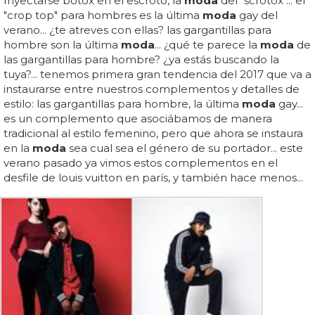
Inyectarse bótox en el escroto, la
moda
del "scrotox"... el
"crop top" para hombres es la última
moda
gay del
verano... ¿te atreves con ellas? las gargantillas para
hombre son la última
moda
... ¿qué te parece la
moda
de
las gargantillas para hombre? ¿ya estás buscando la
tuya?... tenemos primera gran tendencia del 2017 que va a
instaurarse entre nuestros complementos y detalles de
estilo: las gargantillas para hombre, la última
moda
gay...
es un complemento que asociábamos de manera
tradicional al estilo femenino, pero que ahora se instaura
en la
moda
sea cual sea el género de su portador... este
verano pasado ya vimos estos complementos en el
desfile de louis vuitton en parís, y también hace menos...