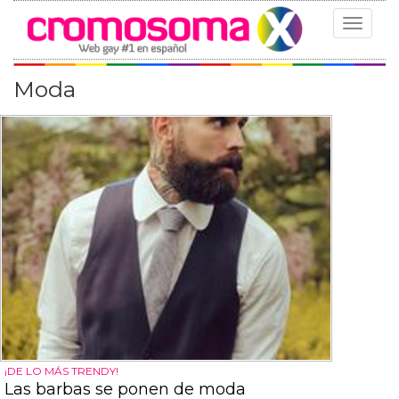
Toggle
navigat
Moda
¡DE LO MÁS TRENDY!
Las barbas se ponen de moda