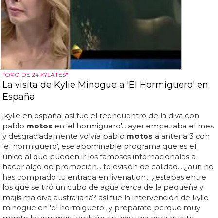
"ORO DE 24 KYLATES"
La visita de Kylie Minogue a 'El Hormiguero' en
España
¡kylie en españa! así fue el reencuentro de la diva con
pablo
motos
en 'el hormiguero'... ayer empezaba el mes
y desgraciadamente volvía pablo
motos
a antena 3 con
'el hormiguero', ese abominable programa que es el
único al que pueden ir los famosos internacionales a
hacer algo de promoción... televisión de calidad... ¿aún no
has comprado tu entrada en livenation... ¿estabas entre
los que se tiró un cubo de agua cerca de la pequeña y
majísima diva australiana? así fue la intervención de kylie
minogue en 'el hormiguero', y prepárate porque muy
pronto la veremos también en 'hay una cosa que te