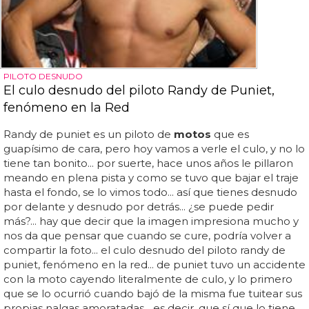
PILOTO DESNUDO
El culo desnudo del piloto Randy de Puniet,
fenómeno en la Red
Randy de puniet es un piloto de
motos
que es
guapísimo de cara, pero hoy vamos a verle el culo, y no lo
tiene tan bonito... por suerte, hace unos años le pillaron
meando en plena pista y como se tuvo que bajar el traje
hasta el fondo, se lo vimos todo... así que tienes desnudo
por delante y desnudo por detrás... ¿se puede pedir
más?... hay que decir que la imagen impresiona mucho y
nos da que pensar que cuando se cure, podría volver a
compartir la foto... el culo desnudo del piloto randy de
puniet, fenómeno en la red... de puniet tuvo un accidente
con la moto cayendo literalmente de culo, y lo primero
que se lo ocurrió cuando bajó de la misma fue tuitear sus
propias nalgas amoratadas... es decir, que sí que lo tiene...