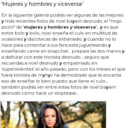
'Mujeres y hombres y viceversa'
En la siguiente galería podrás ver algunas de las mejores
y
más recientes fotos de noel ba
y
arri desnudo, el "mojo
picón" de '
mujeres y hombres y viceversa
'...
y
es que
entre bolo
y
bolo, noel enseña el culo en multitud de
ocasiones
y
discotecas de extrarradio,
y
cuando no lo
hace para contentar a sus fans está jugueteando
y
enseñando carne en snapchat... prepara las dos manos
y
a disfrutar con este tronista desnudo... seguro que
recuerdas a noel desnudo
y
empalmado en
'supervivientes' el año pasado, pero con los meses el que
fuera tronista de m
y
h
y
v ha demostrado que le encanta
eso de enseñar lo bien puesto que tiene el culo...
también podrás ver entre estas fotos de noel ba
y
arri
desnudo cómo hace un striptease...