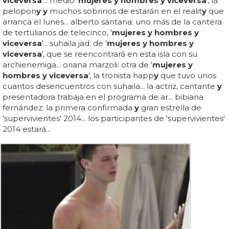
viceversa
'... medio '
mujeres y hombres y viceversa
', la
pelopon
y y
muchos sobrinos de estarán en el realit
y
que
arranca el lunes... alberto santana: uno más de la cantera
de tertulianos de telecinco, '
mujeres y hombres y
viceversa
'... suhaila jad: de '
mujeres y hombres y
viceversa
', que se reencontrará en esta isla con su
archienemiga... oriana marzoli: otra de '
mujeres y
hombres y viceversa
', la tronista happ
y
que tuvo unos
cuantos desencuentros con suhaila... la actriz, cantante
y
presentadora trabaja en el programa de ar... bibiana
fernández: la primera confirmada
y
gran estrella de
'supervivientes' 2014... los participantes de 'supervivientes'
2014 estará...