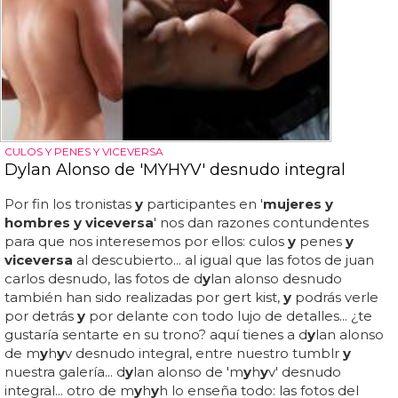
CULOS Y PENES Y VICEVERSA
Dylan Alonso de 'MYHYV' desnudo integral
Por fin los tronistas
y
participantes en '
mujeres y
hombres y viceversa
' nos dan razones contundentes
para que nos interesemos por ellos: culos
y
penes
y
viceversa
al descubierto... al igual que las fotos de juan
carlos desnudo, las fotos de d
y
lan alonso desnudo
también han sido realizadas por gert kist,
y
podrás verle
por detrás
y
por delante con todo lujo de detalles... ¿te
gustaría sentarte en su trono? aquí tienes a d
y
lan alonso
de m
y
h
y
v desnudo integral, entre nuestro tumblr
y
nuestra galería... d
y
lan alonso de 'm
y
h
y
v' desnudo
integral... otro de m
y
h
y
h lo enseña todo: las fotos del