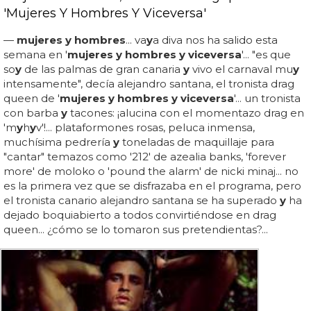
'Mujeres Y Hombres Y Viceversa'
—
mujeres y hombres
... va
y
a diva nos ha salido esta
semana en '
mujeres y hombres y viceversa
'... "es que
so
y
de las palmas de gran canaria
y
vivo el carnaval mu
y
intensamente", decía alejandro santana, el tronista drag
queen de '
mujeres y hombres y viceversa
'... un tronista
con barba
y
tacones: ¡alucina con el momentazo drag en
'm
y
h
y
v'!... plataformones rosas, peluca inmensa,
muchísima pedrería
y
toneladas de maquillaje para
"cantar" temazos como '212' de azealia banks, 'forever
more' de moloko o 'pound the alarm' de nicki minaj... no
es la primera vez que se disfrazaba en el programa, pero
el tronista canario alejandro santana se ha superado
y
ha
dejado boquiabierto a todos convirtiéndose en drag
queen... ¿cómo se lo tomaron sus pretendientas?...