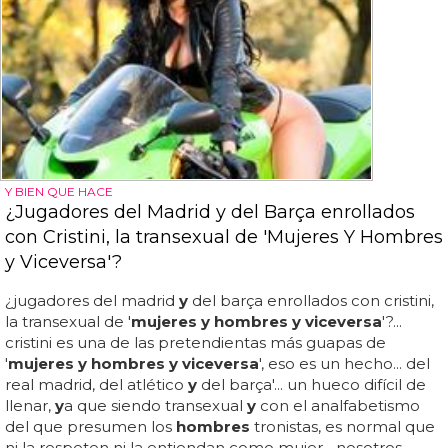
Y BIEN QUE HACE
¿Jugadores del Madrid y del Barça enrollados
con Cristini, la transexual de 'Mujeres Y Hombres
y Viceversa'?
¿jugadores del madrid
y
del barça enrollados con cristini,
la transexual de '
mujeres y hombres y viceversa
'?...
cristini es una de las pretendientas más guapas de
'
mujeres y hombres y viceversa
', eso es un hecho... del
real madrid, del atlético
y
del barça'... un hueco difícil de
llenar,
y
a que siendo transexual
y
con el analfabetismo
del que presumen los
hombres
tronistas, es normal que
ni la respeten ni la entiendan como mujer... nosotros