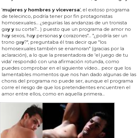
'
mujeres y hombres y viceversa
', el exitoso programa
de telecinco, podría tener por fin protagonistas
homosexuales... ¿seguirías las andanzas de un tronista
ga
y y
su corte?... ) puesto que un programa de amor no
ha
y
sexos, ha
y
personas
y
corazones"... "¿podría ser un
trono ga
y
?", preguntaba él tras decir que "los
homosexuales también se enamoran" (gracias por la
aclaración), a lo que la presentadora de 'el juego de tu
vida' respondió con una afirmación rotunda, como
puedes comprobar en el siguiente vídeo... peor que los
lamentables momentos que nos han dado algunas de las
chonis del programa no puede ser, aunque el programa
corre el riesgo de que los pretendientes encuentren el
amor entre ellos, como en aquella primera...