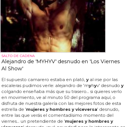
SALTO DE CADENA
Alejandro de 'MYHYV' desnudo en 'Los Viernes
Al Show'
El supuesto camarero estaba en plató,
y
al irse por las
escaleras pudimos verle: alejandro de 'm
y
h
y
v' desnudo
y
colgando enseñaba más que su trasero... si quieres verlo
en movimiento, ve al minuto 50 del programa aquí, o
disfruta de nuestra galería con las mejores fotos de esta
estrella de '
mujeres y hombres y viceversa
' desnudo,
entre las que verás el comentadísimo momento del
viernes... un pretendiente de '
mujeres y hombres y