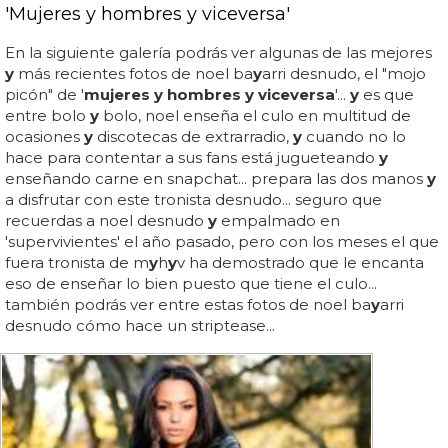
'Mujeres y hombres y viceversa'
En la siguiente galería podrás ver algunas de las mejores
y
más recientes fotos de noel ba
y
arri desnudo, el "mojo
picón" de '
mujeres y hombres y viceversa
'...
y
es que
entre bolo
y
bolo, noel enseña el culo en multitud de
ocasiones
y
discotecas de extrarradio,
y
cuando no lo
hace para contentar a sus fans está jugueteando
y
enseñando carne en snapchat... prepara las dos manos
y
a disfrutar con este tronista desnudo... seguro que
recuerdas a noel desnudo
y
empalmado en
'supervivientes' el año pasado, pero con los meses el que
fuera tronista de m
y
h
y
v ha demostrado que le encanta
eso de enseñar lo bien puesto que tiene el culo...
también podrás ver entre estas fotos de noel ba
y
arri
desnudo cómo hace un striptease...