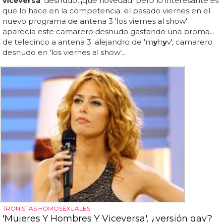
viceversa
' desnudo, ¡qué novedad! pero lo interesante es
que lo hace en la competencia: el pasado viernes en el
nuevo programa de antena 3 'los viernes al show'
aparecía este camarero desnudo gastando una broma...
de telecinco a antena 3: alejandro de 'm
y
h
y
v', camarero
desnudo en 'los viernes al show'...
TRONISTAS HOMOSEXUALES
'Mujeres Y Hombres Y Viceversa', ¿versión gay?