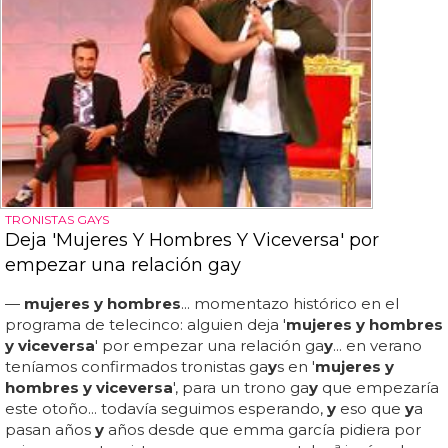
TRONISTAS GAYS
Deja 'Mujeres Y Hombres Y Viceversa' por
empezar una relación gay
—
mujeres y hombres
... momentazo histórico en el
programa de telecinco: alguien deja '
mujeres y hombres
y viceversa
' por empezar una relación ga
y
... en verano
teníamos confirmados tronistas ga
y
s en '
mujeres y
hombres y viceversa
', para un trono ga
y
que empezaría
este otoño... todavía seguimos esperando,
y
eso que
y
a
pasan años
y
años desde que emma garcía pidiera por