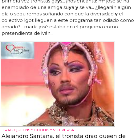
primera vez tronistas ga
y
s... ¡nos encanta! mª josé se ha
enamorado de una amiga su
y
a
y
se va... ¿llegarán algún
día o seguiremos soñando con que la diversidad
y
el
colectivo lgbt lleguen a este programa tan odiado como
amado?... maría josé estaba en el programa como
pretendienta de iván...
DRAG QUEENS Y CHONIS Y VICEVERSA
Alejandro Santana, el tronista drag queen de