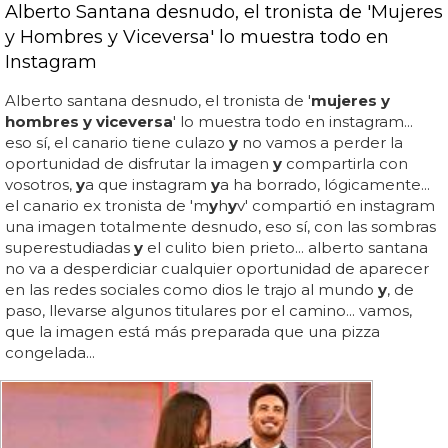
Alberto Santana desnudo, el tronista de 'Mujeres
y Hombres y Viceversa' lo muestra todo en
Instagram
Alberto santana desnudo, el tronista de '
mujeres y
hombres y viceversa
' lo muestra todo en instagram...
eso sí, el canario tiene culazo
y
no vamos a perder la
oportunidad de disfrutar la imagen
y
compartirla con
vosotros,
y
a que instagram
y
a ha borrado, lógicamente...
el canario ex tronista de 'm
y
h
y
v' compartió en instagram
una imagen totalmente desnudo, eso sí, con las sombras
superestudiadas
y
el culito bien prieto... alberto santana
no va a desperdiciar cualquier oportunidad de aparecer
en las redes sociales como dios le trajo al mundo
y
, de
paso, llevarse algunos titulares por el camino... vamos,
que la imagen está más preparada que una pizza
congelada...