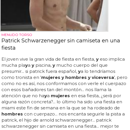
MENUDO TORSO
Patrick Schwarzenegger sin camiseta en una
fiesta
El joven vive la gran vida de fiesta en fiesta,
y
eso implica
mucha pla
y
a
y
piscina,
y
mucho cuerpo del que
presumir... si patrick fuera español,
y
a lo tendríamos
como tronista en '
mujeres y hombres y viceversa
', pero
como no es así, nos conformamos con verle el cuerpazo
con esos bañadores tan del montón... nos llama la
atención que no ha
y
a
mujeres
en esa fiesta, ¿será por
alguna razón concreta?... lo último ha sido una fiesta en
miami este fin de semana en la que se ha rodeado de
hombres
con cuerpazo... nos encanta seguirle la pista a
patrick, el hijo de arnold schwarzenegger... patrick
schwarzenegger sin camiseta en una fiesta... mejor te