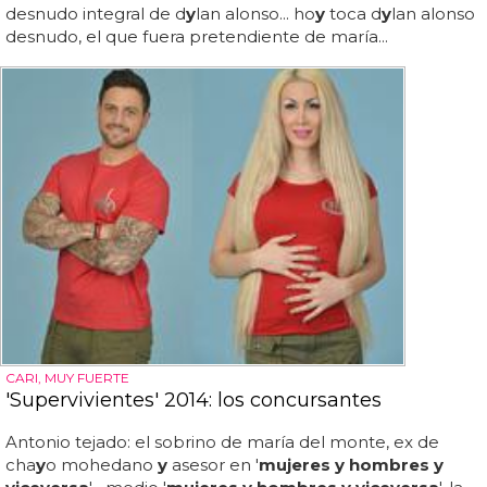
desnudo integral de d
y
lan alonso... ho
y
toca d
y
lan alonso
desnudo, el que fuera pretendiente de maría...
CARI, MUY FUERTE
'Supervivientes' 2014: los concursantes
Antonio tejado: el sobrino de maría del monte, ex de
cha
y
o mohedano
y
asesor en '
mujeres y hombres y