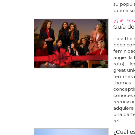
su popula
buena sue
¿QUÉ LES 
Guía de
Para the
poco con 
feminidad
angie (la
roto)... l
great unk
femmes no
thomas...
conceptio
conoces e
recurso i
adquiere 
una parte
reí...
¿Cuál e