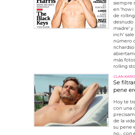
siempre 
en 'how i
de rolling
desnudo e
madre' y 
inch' sa
número de
richardson
abiertame
más fotos
rolling sto
CLAN KARD
Se filtr
pene er
Hoy te tr
con una d
precisam
de la vida
su pene e
no... con