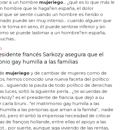
rar a un hombre
mujeriego
... ¿qué es lo que más le
un hombre que le haga?en españa, el dolor
l que se siente cuando un hombre es herido o
nado puede ser muy intenso... cuando alguien que
 le toma en serio, él puede sentirse inferior y sin
¿cómo se puede lastimar a un hombre?en españa,
uchas...
R
residente francés Sarkozy asegura que el
nio gay humilla a las familias
de
mujeriego
y de cambiar de mujeres como de
los, hemos conocido una nueva faceta del político:
.. siguiendo la pauta de todo político de derechas
s luces, soltó la siguiente perla... ¿te acuerdas de
arkozy? es el presidente de francia que dejó a su
 carla bruni... "el matrimonio gay humilla a las
 humilla a las personas que aman a la familia"... nadie
tó, pero él sintió la imperiosa necesidad de criticar
cas de françois hollande, entre ellas el apoyo a las
t... por suerte, aunque siga viviendo de las rentas,