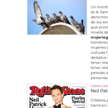
Un hombr
se le lla
denomin
de los s
que prov
novela del
mujerie
hombres 
mujeres s
culturas 
destatus 
tener rel
tener re
periodo d
personas..
CÓMO CONO
Neil Pa
Chistera y
harris en 