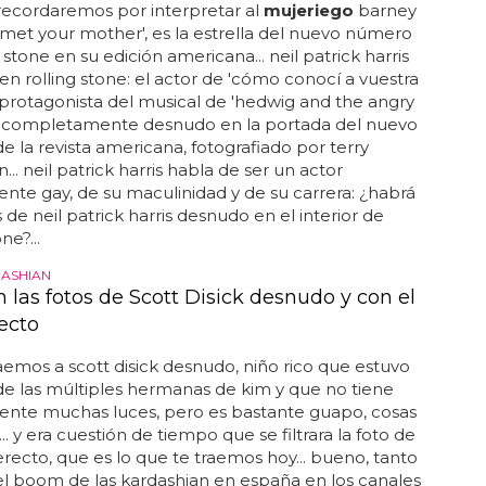
recordaremos por interpretar al
mujeriego
barney
 met your mother', es la estrella del nuevo número
 stone en su edición americana... neil patrick harris
n rolling stone: el actor de 'cómo conocí a vuestra
protagonista del musical de 'hedwig and the angry
le completamente desnudo en la portada del nuevo
 la revista americana, fotografiado por terry
... neil patrick harris habla de ser un actor
nte gay, de su maculinidad y de su carrera: ¿habrá
 de neil patrick harris desnudo en el interior de
ne?...
ASHIAN
an las fotos de Scott Disick desnudo y con el
ecto
aemos a scott disick desnudo, niño rico que estuvo
e las múltiples hermanas de kim y que no tiene
ente muchas luces, pero es bastante guapo, cosas
... y era cuestión de tiempo que se filtrara la foto de
recto, que es lo que te traemos hoy... bueno, tanto
 el boom de las kardashian en españa en los canales