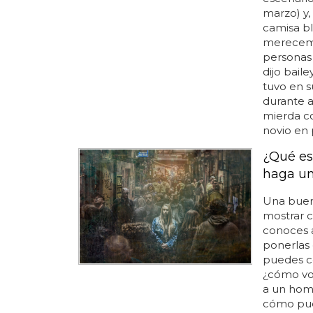
marzo) y,
camisa bl
merecemos
personas 
dijo bail
tuvo en su
durante a
mierda c
novio en p
¿Qué es
haga u
Una buen
mostrar c
conoces a
ponerlas 
puedes c
¿cómo vo
a un ho
cómo pue