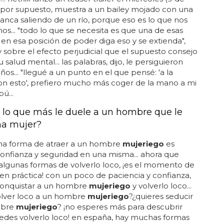
 por supuesto, muestra a un bailey mojado con una
anca saliendo de un río, porque eso es lo que nos
... "todo lo que se necesita es que una de esas
en esa posición de poder diga eso y se extienda",
ey sobre el efecto perjudicial que el supuesto consejo
 salud mental... las palabras, dijo, le persiguieron
ños... "llegué a un punto en el que pensé: 'a la
on esto', prefiero mucho más coger de la mano a mi
ú...
 lo que más le duele a un hombre que le
na mujer?
a forma de atraer a un hombre
mujeriego
es
onfianza y seguridad en una misma... ahora que
lgunas formas de volverlo loco, ¡es el momento de
en práctica! con un poco de paciencia y confianza,
onquistar a un hombre
mujeriego
y volverlo loco...
lver loco a un hombre
mujeriego
?¿quieres seducir
mbre
mujeriego
? ¡no esperes más para descubrir
des volverlo loco! en españa, hay muchas formas