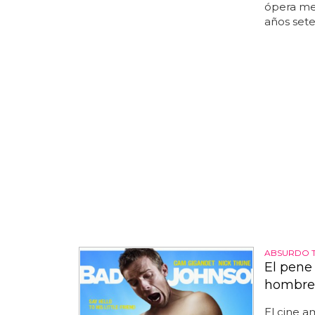
ópera met
años sete
ABSURDO 
El pene
hombre 
El cine a