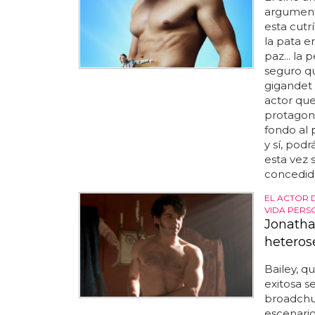
argument
esta cut
la pata e
paz... la
seguro qu
gigandet 
actor que
protagoni
fondo al 
y sí, pod
esta vez s
concedido
EL ACTOR 
VIDA PERS
Jonatha
heterose
Bailey, q
exitosa s
broadchu
escenario.