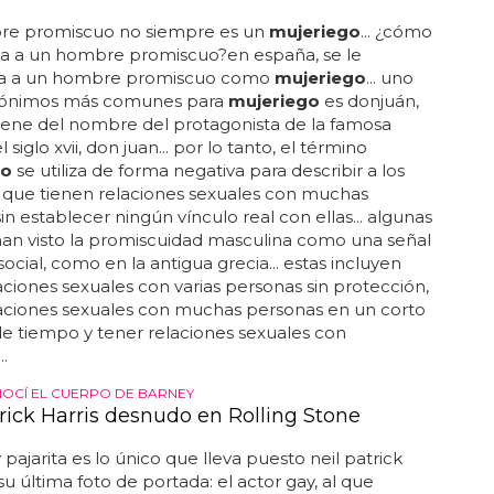
e promiscuo no siempre es un
mujeriego
... ¿cómo
ma a un hombre promiscuo?en españa, se le
a a un hombre promiscuo como
mujeriego
... uno
inónimos más comunes para
mujeriego
es donjuán,
iene del nombre del protagonista de la famosa
 siglo xvii, don juan... por lo tanto, el término
go
se utiliza de forma negativa para describir a los
que tienen relaciones sexuales con muchas
in establecer ningún vínculo real con ellas... algunas
han visto la promiscuidad masculina como una señal
social, como en la antigua grecia... estas incluyen
aciones sexuales con varias personas sin protección,
laciones sexuales con muchas personas en un corto
e tiempo y tener relaciones sexuales con
.
CÍ EL CUERPO DE BARNEY
trick Harris desnudo en Rolling Stone
 pajarita es lo único que lleva puesto neil patrick
su última foto de portada: el actor gay, al que