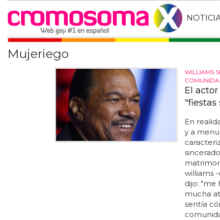
NOTICI
Mujeriego
WILLIAMS 
COMUNIDA
El actor
"fiestas
En realid
y a menudo
caracter
sincerado
matrimoni
williams 
dijo: "me
mucha ate
sentía c
comunidad