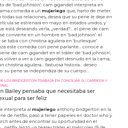
o de 'bad johnson': cam gigandet interpreta en
rísima comedia a un
mujeriego
que, harto de meter
n todas sus relaciones, desea que su pene le deje en
 película se estrenará en mayo en estados unidos, y
e está deseando verla, ¿verdad?... el pene de cam
se convierte en un hombre en 'bad johnson': el
 se liaba con christina aguilera en 'burlesque'
za este comedia con pene parlante... conoce a
pene de cam gigandet en el tráiler de 'bad johnson',
rás volver a ver a cam gigandet desnudo en la cama,
in christina aguilera... fastuosa historia... deseo
: su pene se independiza de su cuerpo...
DE LOS BRIDGERTON TRABAJA EN CONCILIAR SU CARRERA Y
ONAL
n Bailey pensaba que necesitaba ser
xual para ser feliz
ue interpreta al
mujeriego
anthony bridgerton en la
erie de netflix, pasó a tener papeles en doctor who y
rch antes de encontrar su oportunidad en el
.. netflix lanzó un teaser tráiler el miércoles (9 de