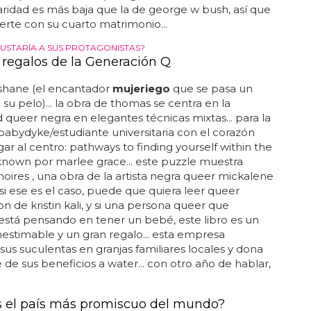
ridad es más baja que la de george w bush, así que
rte con su cuarto matrimonio...
GUSTARÍA A SUS PROTAGONISTAS?
 regalos de la Generación Q
 shane (el encantador
mujeriego
que se pasa un
su pelo)... la obra de thomas se centra en la
 queer negra en elegantes técnicas mixtas... para la
 babydyke/estudiante universitaria con el corazón
legar al centro: pathways to finding yourself within the
nown por marlee grace... este puzzle muestra
ires , una obra de la artista negra queer mickalene
 si ese es el caso, puede que quiera leer queer
n de kristin kali, y si una persona queer que
stá pensando en tener un bebé, este libro es un
nestimable y un gran regalo... esta empresa
sus suculentas en granjas familiares locales y dona
 de sus beneficios a water... con otro año de hablar,
s el país más promiscuo del mundo?