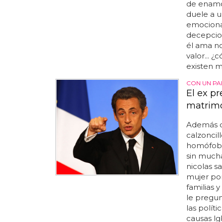
de enamo
duele a 
emociona
decepcio
él ama no
valor... 
existen m
CON UN PA
El ex p
matrimo
Además 
calzoncil
homófobo.
sin mucha
nicolas s
mujer por
familias y
le pregun
las políti
causas lgb