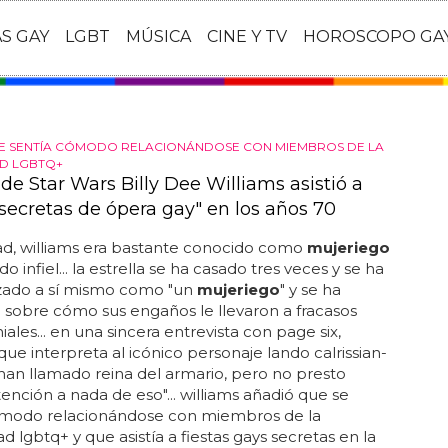
AS GAY
LGBT
MÚSICA
CINE Y TV
HOROSCOPO GA
SE SENTÍA CÓMODO RELACIONÁNDOSE CON MIEMBROS DE LA
D LGBTQ+
 de Star Wars Billy Dee Williams asistió a
 secretas de ópera gay" en los años 70
ad, williams era bastante conocido como
mujeriego
 infiel... la estrella se ha casado tres veces y se ha
izado a sí mismo como "un
mujeriego
" y se ha
 sobre cómo sus engaños le llevaron a fracasos
ales... en una sincera entrevista con page six,
-que interpreta al icónico personaje lando calrissian-
 han llamado reina del armario, pero no presto
nción a nada de eso"... williams añadió que se
ómodo relacionándose con miembros de la
 lgbtq+ y que asistía a fiestas gays secretas en la