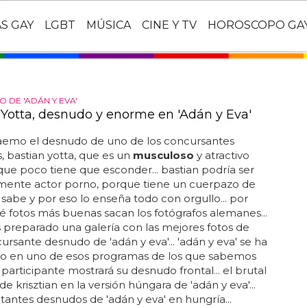
AS GAY
LGBT
MÚSICA
CINE Y TV
HOROSCOPO GA
 DE 'ADÁN Y EVA'
 Yotta, desnudo y enorme en 'Adán y Eva'
raemo el desnudo de uno de los concursantes
 bastian yotta, que es un
musculoso
y atractivo
e poco tiene que esconder... bastian podría ser
mente actor porno, porque tiene un cuerpazo de
lo sabe y por eso lo enseña todo con orgullo... por
ué fotos más buenas sacan los fotógrafos alemanes...
preparado una galería con las mejores fotos de
ursante desnudo de 'adán y eva'... 'adán y eva' se ha
do en uno de esos programas de los que sabemos
participante mostrará su desnudo frontal... el brutal
e krisztian en la versión húngara de 'adán y eva'...
tantes desnudos de 'adán y eva' en hungría...