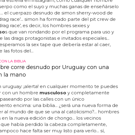
na estrella en instagram, como cualquier hombre
uerpo como el suyo y muchas ganas de enseñárselo
... el cuerpazo desnudo de simon sherry-wood de
 drag race'... simon ha formado parte del pit crew de
drag race', es decir, los hombres sexies y
so
s que van rondando por el programa para uso y
e las drags protagonistas e invitados especiales...
esperamos la sex tape que debería estar al caer,
 las fotos del...
ON LA BIBLIA
re corre desnudo por Uruguay con una
en la mano
en uruguay: ¡alerta! en cualquier momento te puedes
r con un hombre
musculoso
y completamente
aseando por las calles con un único
to encima: una biblia... ¿será una nueva forma de
 al mundo de que se una al catolicismo?... hombres
en la nueva edición de chongo... los vecinos
 que había perdido la cabeza completamente,
mpoco hace falta ser muy listo para verlo... sí,