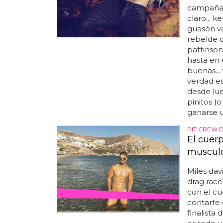
campaña 
claro... 
guasón v
rebelde 
pattinson 
hasta en 
buenas... 
verdad es
desde lue
pinitos (
ganarse u
PIT CREW 
El cuer
musculo
Miles dav
drag rac
con el c
contarte 
finalista 