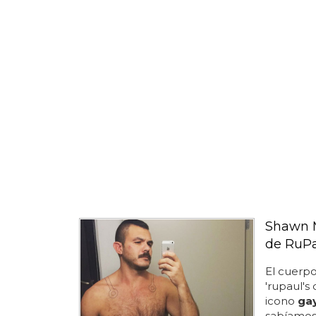
Shawn M
de RuP
El cuerp
'rupaul's 
icono
ga
sabíamos