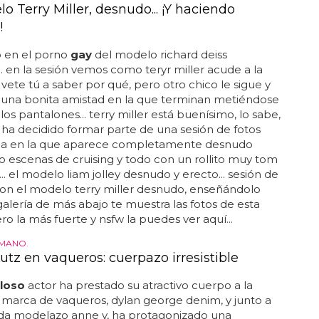
o Terry Miller, desnudo... ¡Y haciendo
!
o en el porno
gay
del modelo richard deiss
. en la sesión vemos como teryr miller acude a la
ete tú a saber por qué, pero otro chico le sigue y
 una bonita amistad en la que terminan metiéndose
os pantalones... terry miller está buenísimo, lo sabe,
 ha decidido formar parte de una sesión de fotos
a en la que aparece completamente desnudo
 escenas de cruising y todo con un rollito muy tom
... el modelo liam jolley desnudo y erecto... sesión de
con el modelo terry miller desnudo, enseñándolo
a galería de más abajo te muestra las fotos de esta
ero la más fuerte y nsfw la puedes ver aquí...
MANO.
utz en vaqueros: cuerpazo irresistible
loso
actor ha prestado su atractivo cuerpo a la
marca de vaqueros, dylan george denim, y junto a
ida modelazo anne v, ha protagonizado una