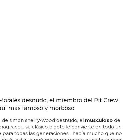
orales desnudo, el miembro del Pit Crew
aul más famoso y morboso
o de simon sherry-wood desnudo, el
musculoso
de
drag race'... su clásico bigote le convierte en todo un
y
para todas las generaciones... hacía mucho que no
 de él, así que qué mejor momento que ahora para