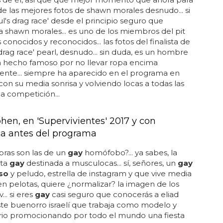
 de las mejores fotos de shawn morales desnudo... si
ul's drag race' desde el principio seguro que
 shawn morales... es uno de los miembros del pit
conocidos y reconocidos... las fotos del finalista de
 drag race' pearl, desnudo... sin duda, es un hombre
a hecho famoso por no llevar ropa encima
ente... siempre ha aparecido en el programa en
on su media sonrisa y volviendo locas a todas las
la competición...
hen, en 'Supervivientes' 2017 y con
a antes del programa
bras son las de un
gay
homófobo?... ya sabes, la
sta
gay
destinada a musculocas... sí, señores, un
gay
so
y peludo, estrella de instagram y que vive media
 en pelotas, quiere ¿normalizar? la imagen de los
v... si eres
gay
casi seguro que conocerás a eliad
te buenorro israelí que trabaja como modelo y
io promocionando por todo el mundo una fiesta