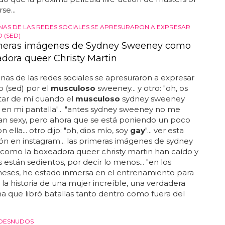
se...
ANAS DE LAS REDES SOCIALES SE APRESURARON A EXPRESAR
 (SED)
meras imágenes de Sydney Sweeney como
adora queer Christy Martin
anas de las redes sociales se apresuraron a expresar
o (sed) por el
musculoso
sweeney... y otro: "oh, os
rtar de mí cuando el
musculoso
sydney sweeney
en mi pantalla"... "antes sydney sweeney no me
an sexy, pero ahora que se está poniendo un poco
n ella... otro dijo: "oh, dios mío, soy
gay
"... ver esta
ón en instagram... las primeras imágenes de sydney
como la boxeadora queer christy martin han caído y
s están sedientos, por decir lo menos... "en los
meses, he estado inmersa en el entrenamiento para
a la historia de una mujer increíble, una verdadera
que libró batallas tanto dentro como fuera del
DESNUDOS