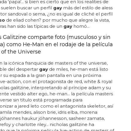
a 'papa'... si bien es cierto que en los realities de
 suelen buscar un perfil
gay
más del estilo de aless
ctor sandoval o sema, ¿no es igual de cliché el perfil
so
de eliad cohen? por mucho que alegre la vista,
ras han sido las típicas de un
gay
homó...
s Galitzine comparte foto (musculoso y sin
a) como He-Man en el rodaje de la película
 of the Universe
 la icónica franquicia de masters of the universe,
ble del despertar
gay
de miles, he-man está listo
ar su espada a la gran pantalla en una próxima
live-action, con el protagonista de red, white & royal
holas galitzine, interpretando al príncipe adam y su
te vestido alter ego, he-man... la película masters
iverse sin título está programada para
nizar a jared leto como el antagonista skeletor, así
mila mendes, alison brie, idris elba, morena
 jóhannes haukur jóhannesson, sasheer zamata,
foy y charlotte riley... nicholas galitzine ha
o que la próxima película live-action de masters of