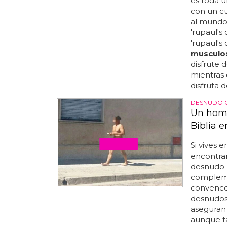
es toda u
con un c
al mundo
'rupaul's
'rupaul's 
musculo
disfrute d
mientras 
disfruta de
DESNUDO C
Un homb
Biblia 
Si vives 
encontra
desnudo p
complemen
convencer
desnudos 
aseguran
aunque ta