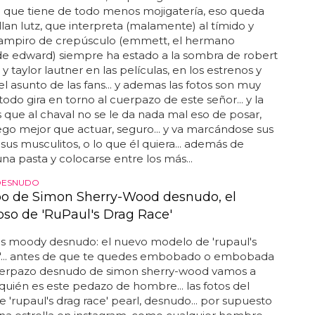
que tiene de todo menos mojigatería, eso queda
kellan lutz, que interpreta (malamente) al tímido y
ampiro de crepúsculo (emmett, el hermano
de edward) siempre ha estado a la sombra de robert
y taylor lautner en las películas, en los estrenos y
el asunto de las fans... y ademas las fotos son muy
todo gira en torno al cuerpazo de este señor... y la
 que al chaval no se le da nada mal eso de posar,
go mejor que actuar, seguro... y va marcándose sus
o sus musculitos, o lo que él quiera... además de
na pasta y colocarse entre los más...
DESNUDO
po de Simon Sherry-Wood desnudo, el
so de 'RuPaul's Drag Race'
is moody desnudo: el nuevo modelo de 'rupaul's
e'... antes de que te quedes embobado o embobada
uerpazo desnudo de simon sherry-wood vamos a
quién es este pedazo de hombre... las fotos del
de 'rupaul's drag race' pearl, desnudo... por supuesto