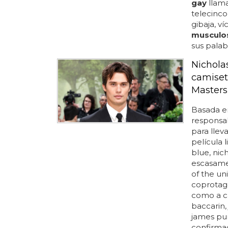
gay
llamad
telecinco
gibaja, ví
musculo
sus palab
Nichola
camiset
Masters
Basada en
responsa
para llev
película 
blue, nic
escasamen
of the un
coprotago
como a ca
baccarin,
james pure
confirmad