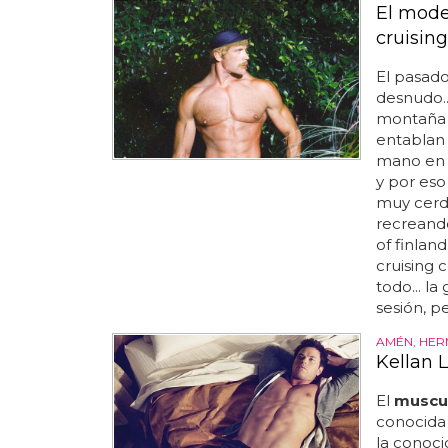
El model
cruising
El pasad
desnudo..
montaña v
entablan
mano en l
y por eso
muy cerd
recreando
of finland
cruising 
todo... l
sesión, p
AMÉN, HER
Kellan L
El
muscu
conocida 
la conoc