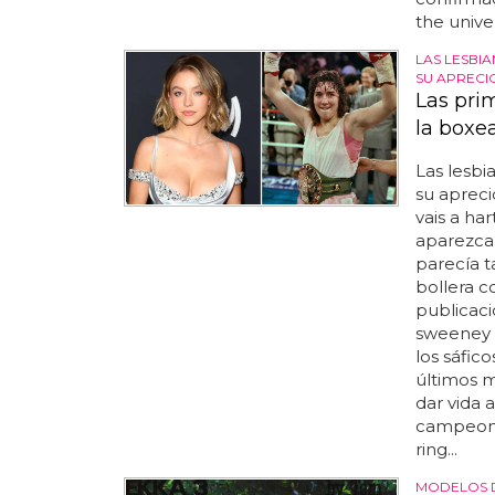
the univer
LAS LESBI
SU APRECIO
Las pri
la boxe
Las lesbi
su apreci
vais a ha
aparezca 
parecía t
bollera co
publicaci
sweeney 
los sáfico
últimos 
dar vida 
campeona 
ring...
MODELOS 