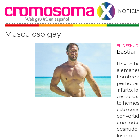
NOTICI
Musculoso gay
EL DESNUDO
Bastian
Hoy te t
alemanes,
hombre qu
perfecta
infarto, 
cierto, q
te hemos 
este conc
converti
que todo 
desnudo d
los impac