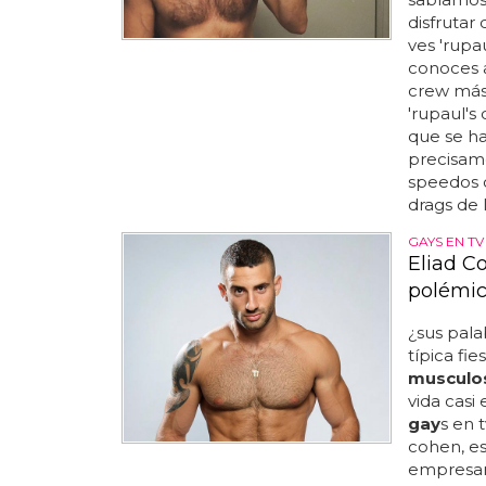
disfrutar
ves 'rupa
conoces a
crew más 
'rupaul's
que se h
precisam
speedos c
drags de 
GAYS EN TV
Eliad Co
polémic
¿sus pala
típica fie
musculo
vida casi
gay
s en t
cohen, es
empresar