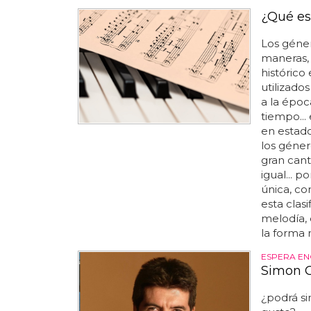
¿Qué es
Los géner
maneras,
histórico
utilizado
a la époc
tiempo...
en estado
los géne
gran can
igual... 
única, co
esta clas
melodía, 
la forma 
ESPERA EN
Simon C
¿podrá si