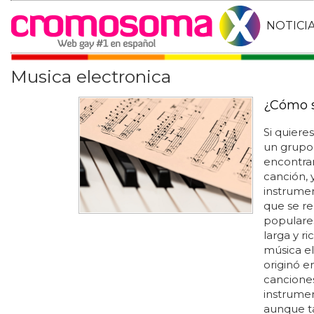
NOTICI
Musica electronica
¿Cómo s
Si quiere
un grupo 
encontrar 
canción, 
instrumen
que se re
populares
larga y ri
música e
originó e
cancione
instrumen
aunque t