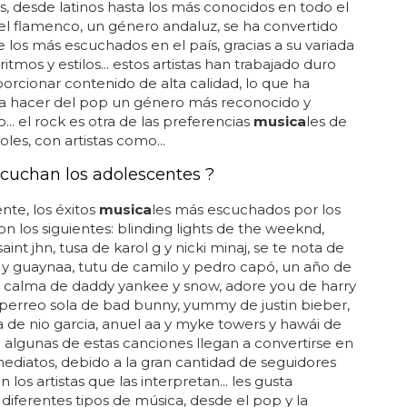
es, desde latinos hasta los más conocidos en todo el
el flamenco, un género andaluz, se ha convertido
 los más escuchados en el país, gracias a su variada
itmos y estilos... estos artistas han trabajado duro
orcionar contenido de alta calidad, lo que ha
a hacer del pop un género más reconocido y
... el rock es otra de las preferencias
musica
les de
oles, con artistas como...
cuchan los adolescentes ?
te, los éxitos
musica
les más escuchados por los
on los siguientes: blinding lights de the weeknd,
aint jhn, tusa de karol g y nicki minaj, se te nota de
 y guaynaa, tutu de camilo y pedro capó, un año de
 calma de daddy yankee y snow, adore you de harry
o perreo sola de bad bunny, yummy de justin bieber,
a de nio garcia, anuel aa y myke towers y hawái de
 algunas de estas canciones llegan a convertirse en
mediatos, debido a la gran cantidad de seguidores
 los artistas que las interpretan... les gusta
diferentes tipos de música, desde el pop y la