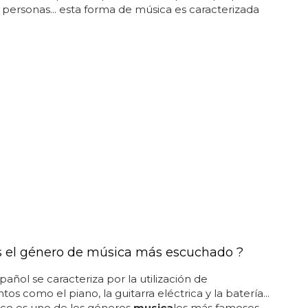
personas... esta forma de música es caracterizada
s el género de música más escuchado ?
pañol se caracteriza por la utilización de
os como el piano, la guitarra eléctrica y la batería...
nco es uno de los géneros
musica
les más famosos