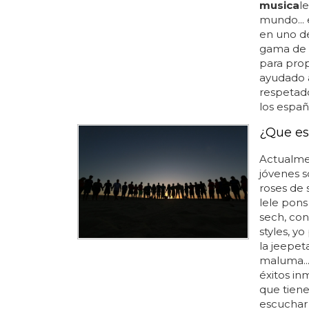
musica
l
mundo... 
en uno de
gama de r
para prop
ayudado 
respetado
los españ
¿Que es
Actualmen
jóvenes s
roses de s
lele pons
sech, con
styles, y
la jeepet
maluma...
éxitos in
que tienen
escuchar 