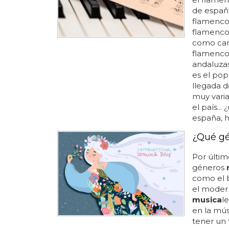
de españa
flamenco 
flamenco
como camar
flamenco 
andaluza
es el pop
llegada d
muy varia
el país..
españa, h
¿Qué gé
Por último
géneros
como el b
el modern
musica
l
en la mús
tener un