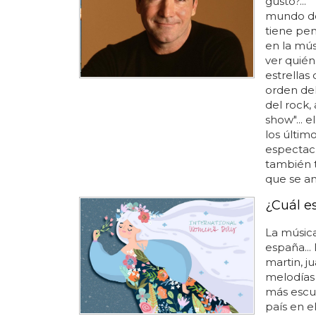
gusto?..
mundo de 
tiene pe
en la mús
ver quién
estrellas 
orden del 
del rock,
show"... 
los últim
espectacu
también t
que se a
¿Cuál e
La músic
españa... 
martin, j
melodías 
más escu
país en e