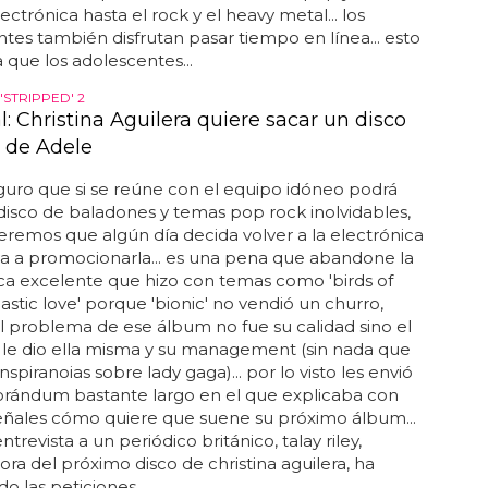
ectrónica hasta el rock y el heavy metal... los
tes también disfrutan pasar tiempo en línea... esto
 que los adolescentes...
'STRIPPED' 2
al: Christina Aguilera quiere sacar un disco
 de Adele
eguro que si se reúne con el equipo idóneo podrá
disco de baladones y temas pop rock inolvidables,
remos que algún día decida volver a la electrónica
va a promocionarla... es una pena que abandone la
ca excelente que hizo con temas como 'birds of
lastic love' porque 'bionic' no vendió un churro,
 problema de ese álbum no fue su calidad sino el
 le dio ella misma y su management (sin nada que
nspiranoias sobre lady gaga)... por lo visto les envió
ándum bastante largo en el que explicaba con
señales cómo quiere que suene su próximo álbum...
trevista a un periódico británico, talay riley,
ra del próximo disco de christina aguilera, ha
 las peticiones...