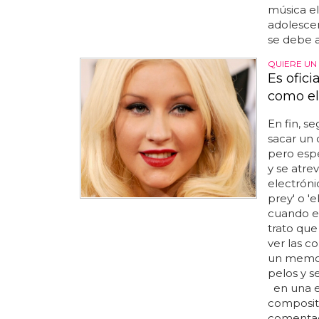
música el
adolescen
se debe a
QUIERE UN 
Es ofici
como el
En fin, s
sacar un 
pero espe
y se atre
electróni
prey' o 'e
cuando el
trato que
ver las co
un memor
pelos y 
en una en
composito
comentado