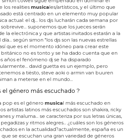
. simon cowell sigue emperrado en dominar el
los realities
musica
les/artísticos, y el último que
nsado está centrado en un elemento muy popular
ica actual: el dj... los djs lucharán cada semana por
 sobrevive... suponemos que los jueces serán
de la electrónica y que artistas invitados estarán a la
día... según simon "los djs son las nuevas estrellas
 así que es el momento idóneo para crear este
el británico no es tonto y se ha dado cuenta que en
os años el fenómeno dj se ha disparado
larmente... david guetta es un ejemplo, pero
enemos a tiësto, steve aoki o armin van buuren
niman a meterse en el mundo...
s el género más escuchado ?
a pop es el género
musica
l más escuchado en
los artistas latinos más escuchados son shakira, ricky
uanes y maluma... se caracteriza por sus letras únicas,
pegadizas y ritmos alegres... ¿cuáles son los géneros
chados en la actualidad?actualmente, españa es un
l que se escuchan una gran variedad de géneros