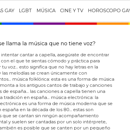
AS GAY
LGBT
MÚSICA
CINE Y TV
HOROSCOPO GA
e llama la música que no tiene voz?
s intentar cantar a capella, asegúrate de encontrar
con el que te sientas cómodo y práctica para
tu voz... esto significa que no hay letras en la
y las melodías se crean únicamente con
tos... música folklórica: esta es una forma de música
monta a los antiguos cantos de trabajo y canciones
 de españa... las canciones a capella tienen una
ca tradición en españa... música electrónica: la
lectrónica es una forma de música moderna que se
n españa en la década de los 80... estas son
s que se cantan sin ningún acompañamiento
tal y suelen ser cantadas por un solo intérprete,
ambién es posible que se canten por un pequeño