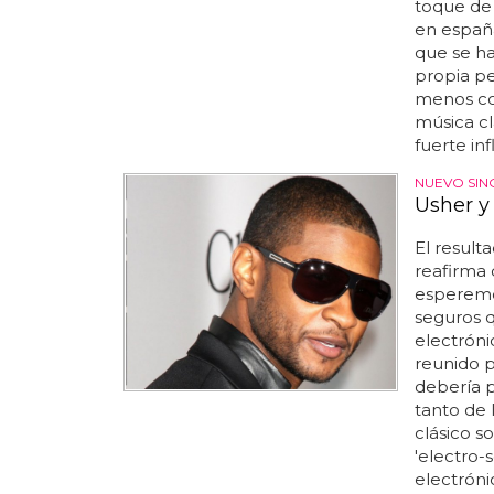
toque de 
en españ
que se ha
propia pe
menos cono
música cl
fuerte inf
NUEVO SIN
Usher y
El result
reafirma 
esperemo
seguros 
electróni
reunido p
debería p
tanto de 
clásico s
'electro-
electrónic