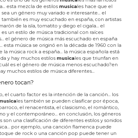
... esta mezcla de estilos
musica
les hace que el
sea un género muy variado e interesante... el
 también es muy escuchado en españa, con artistas
ón de la isla, tomatito y diego el cigala... el
es un estilo de música tradicional con raíces
s... el género de música más escuchado en españa
... esta música se originó en la década de 1960 con la
e la música rock a españa... la música española está
da y hay muchos estilos
musica
les que triunfan en
. ¿cuál es el género de música menos escuchado?en
ay muchos estilos de música diferentes...
nero tocan?
, el cuarto factor es la intención de la canción... los
musica
les también se pueden clasificar por época,
arroco, el renacentista, el clasicismo, el romántico,
o y el contemporáneo... en conclusión, los géneros
es son una clasificación de diferentes estilos y sonidos
ica... por ejemplo, una canción flamenca puede
 toque de rock o una canción pop puede tener un