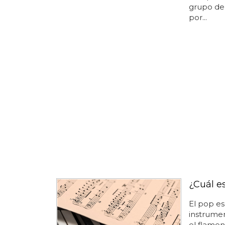
grupo de 
por...
¿Cuál e
El pop es
instrument
el flame