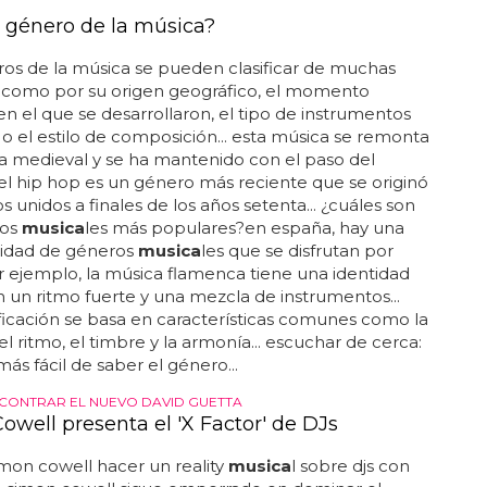
 género de la música?
os de la música se pueden clasificar de muchas
 como por su origen geográfico, el momento
 en el que se desarrollaron, el tipo de instrumentos
s o el estilo de composición... esta música se remonta
a medieval y se ha mantenido con el paso del
 el hip hop es un género más reciente que se originó
s unidos a finales de los años setenta... ¿cuáles son
ros
musica
les más populares?en españa, hay una
tidad de géneros
musica
les que se disfrutan por
por ejemplo, la música flamenca tiene una identidad
n un ritmo fuerte y una mezcla de instrumentos...
ificación se basa en características comunes como la
el ritmo, el timbre y la armonía... escuchar de cerca:
más fácil de saber el género...
CONTRAR EL NUEVO DAVID GUETTA
owell presenta el 'X Factor' de DJs
mon cowell hacer un reality
musica
l sobre djs con