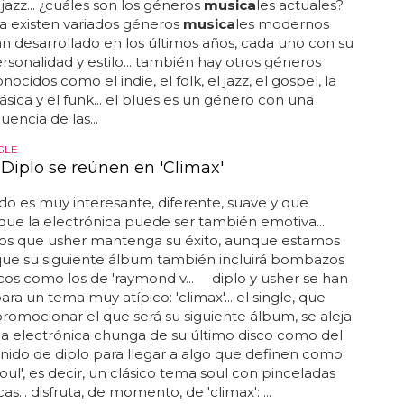
jazz... ¿cuáles son los géneros
musica
les actuales?
a existen variados géneros
musica
les modernos
n desarrollado en los últimos años, cada uno con su
rsonalidad y estilo... también hay otros géneros
cidos como el indie, el folk, el jazz, el gospel, la
ásica y el funk... el blues es un género con una
luencia de las...
GLE
 Diplo se reúnen en 'Climax'
ado es muy interesante, diferente, suave y que
que la electrónica puede ser también emotiva...
s que usher mantenga su éxito, aunque estamos
que su siguiente álbum también incluirá bombazos
cos como los de 'raymond v... diplo y usher se han
ara un tema muy atípico: 'climax'... el single, que
romocionar el que será su siguiente álbum, se aleja
la electrónica chunga de su último disco como del
onido de diplo para llegar a algo que definen como
soul', es decir, un clásico tema soul con pinceladas
as... disfruta, de momento, de 'climax': ...