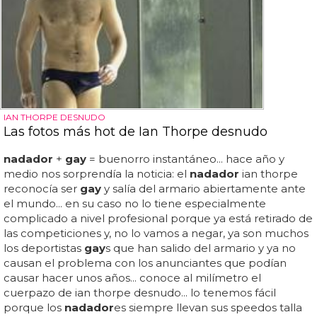
IAN THORPE DESNUDO
Las fotos más hot de Ian Thorpe desnudo
nadador
+
gay
= buenorro instantáneo... hace año y
medio nos sorprendía la noticia: el
nadador
ian thorpe
reconocía ser
gay
y salía del armario abiertamente ante
el mundo... en su caso no lo tiene especialmente
complicado a nivel profesional porque ya está retirado de
las competiciones y, no lo vamos a negar, ya son muchos
los deportistas
gay
s que han salido del armario y ya no
causan el problema con los anunciantes que podían
causar hacer unos años... conoce al milímetro el
cuerpazo de ian thorpe desnudo... lo tenemos fácil
porque los
nadador
es siempre llevan sus speedos talla