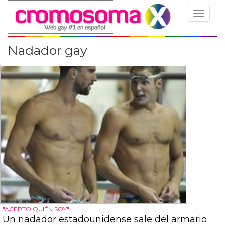
Toggle
navigat
Nadador gay
"ACEPTO QUIÉN SOY"
Un nadador estadounidense sale del armario