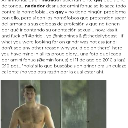
de tonga...
nadador
desnudo: amini fonua se lo saca todo
contra la homofobia... es
gay
y no tiene ningún problema
con ello, pero sí con los homófobos que pretenden sacar
del armario a sus colegas de profesión y que no tienen
por qué ir contando su orientación sexual... now, kiss it
and fuck off #pride... yo @nicohines & @thedailybeast - if
what you were looking for on grindr was hot ass (and i
don't see any other reason why you'd be on there) here
you have mine in all its proud glory... una foto publicada
por amini fonua (@aminifonua) el 11 de ago de 2016 a la(s)
6:10 pdt... "hola! si lo que buscábais en grindr era un culazo
caliente (no veo otra razón por la cual estar ahí...