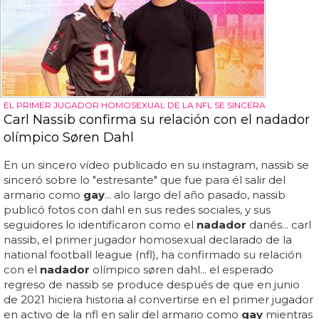
EL PRIMER JUGADOR HOMOSEXUAL DE LA NFL SE SINCERA
Carl Nassib confirma su relación con el nadador
olímpico Søren Dahl
En un sincero vídeo publicado en su instagram, nassib se
sinceró sobre lo "estresante" que fue para él salir del
armario como
gay
... alo largo del año pasado, nassib
publicó fotos con dahl en sus redes sociales, y sus
seguidores lo identificaron como el
nadador
danés... carl
nassib, el primer jugador homosexual declarado de la
national football league (nfl), ha confirmado su relación
con el
nadador
olímpico søren dahl... el esperado
regreso de nassib se produce después de que en junio
de 2021 hiciera historia al convertirse en el primer jugador
en activo de la nfl en salir del armario como
gay
mientras