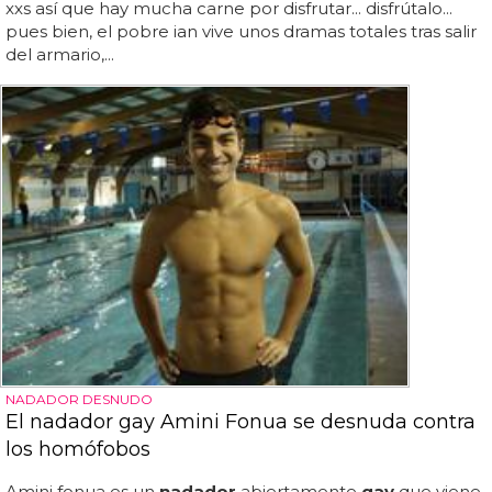
xxs así que hay mucha carne por disfrutar... disfrútalo...
pues bien, el pobre ian vive unos dramas totales tras salir
del armario,...
NADADOR DESNUDO
El nadador gay Amini Fonua se desnuda contra
los homófobos
Amini fonua es un
nadador
abiertamente
gay
que viene