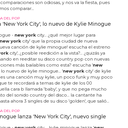
fan de la música, sea seguidor o artista... y claro,
comparaciones son odiosas, y nos va la fiesta, pues
mos comparar...
SA DEL POP
 'New York City', lo nuevo de Kylie Minogue
nogue -
new york
city... ¿qué mejor lugar para
new york
city' que la propia ciudad de nueva
 ¡nueva canción de kylie minogue! escucha el estreno
york
city', ¿posible reedición a la vista?... ¿quizás ya
ando en reeditar su disco country pop con nuevas
ciones más bailables como esta? escucha '
new
, lo nuevo de kylie minogue... '
new york
city' de kylie
es una canción muy kylie, un poco funk y muy poco
 que te recordará a temas de kylie de los 00
ella cara b llamada 'baby', y que no pega mucho
sto del sonido country del disco... la cantante ha
sta ahora 3 singles de su disco 'golden', que salió...
SA DEL POP
inogue lanza 'New York City', nuevo single