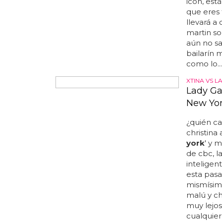
idea de u
icon, est
que eres 
llevará a
martin so
aún no sa
bailarín 
como lo...
XTINA VS 
Lady Ga
New Yor
¿quién ca
christina 
york
' y 
de cbc, la
inteligen
esta pasa
mismísimo
malú y chr
muy lejos