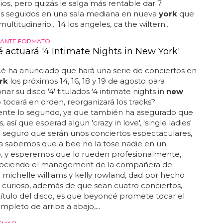
 creemos que madonna vende fácilmente una gira
ios, pero quizás le salga más rentable dar 7
os seguidos en una sala mediana en nueva
york
que
ultitudinario... 14 los angeles, ca the wiltern...
SANTE FORMATO
 actuará '4 Intimate Nights in New York'
ha anunciado que hará una serie de conciertos en
rk
los próximos 14, 16, 18 y 19 de agosto para
ar su disco '4' titulados '4 intimate nights in
new
¿lo tocará en orden, reorganizará los tracks?
nte lo segundo, ya que también ha asegurado que
s, así que esperad algun 'crazy in love', 'single ladies'
. seguro que serán unos conciertos espectaculares,
a sabemos que a bee no la tose nadie en un
o, y esperemos que lo rueden profesionalmente,
ociendo el management de la compañera de
e michelle williams y kelly rowland, dad por hecho
 lo curioso, además de que sean cuatro conciertos,
ítulo del disco, es que beyoncé promete tocar el
pleto de arriba a abajo,...