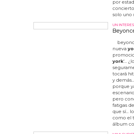
nosotros
por estad
conciert
solo uno m
UN INTERE
Beyoncé
beyoncé 
nueva
yo
promocion
york
'... 
segurame
tocará hit
y demás..
porque y
escenari
pero con
fatigas d
que sí...
como el t
álbum com