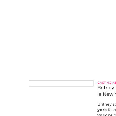
gris neoyo
CASTING A
Britney 
la New 
Britney s
york
fash