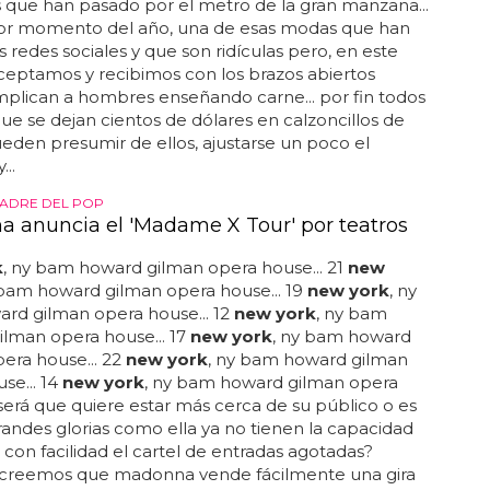
ero calentita selección de las mejores piernas y
que han pasado por el metro de la gran manzana...
jor momento del año, una de esas modas que han
s redes sociales y que son ridículas pero, en este
aceptamos y recibimos con los brazos abiertos
plican a hombres enseñando carne... por fin todos
que se dejan cientos de dólares en calzoncillos de
den presumir de ellos, ajustarse un poco el
..
MADRE DEL POP
 anuncia el 'Madame X Tour' por teatros
k
, ny bam howard gilman opera house... 21
new
 bam howard gilman opera house... 19
new york
, ny
rd gilman opera house... 12
new york
, ny bam
lman opera house... 17
new york
, ny bam howard
era house... 22
new york
, ny bam howard gilman
se... 14
new york
, ny bam howard gilman opera
¿será que quiere estar más cerca de su público o es
randes glorias como ella ya no tienen la capacidad
 con facilidad el cartel de entradas agotadas?