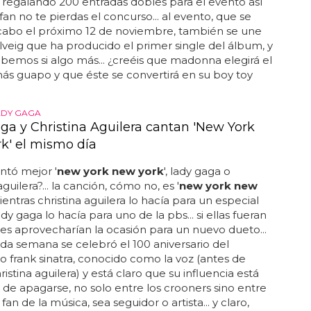
na noche perfecta"... el club de fans de madonna,
á regalando 200 entradas dobles para el evento así
fan no te pierdas el concurso... al evento, que se
 cabo el próximo 12 de noviembre, también se une
lveig que ha producido el primer single del álbum, y
bemos si algo más... ¿creéis que madonna elegirá el
más guapo y que éste se convertirá en su boy toy
LADY GAGA
ga y Christina Aguilera cantan 'New York
k' el mismo día
ntó mejor '
new york new york
', lady gaga o
aguilera?... la canción, cómo no, es '
new york new
mientras christina aguilera lo hacía para un especial
dy gaga lo hacía para uno de la pbs... si ellas fueran
tes aprovecharían la ocasión para un nuevo dueto...
da semana se celebró el 100 aniversario del
 frank sinatra, conocido como la voz (antes de
istina aguilera) y está claro que su influencia está
 de apagarse, no solo entre los crooners sino entre