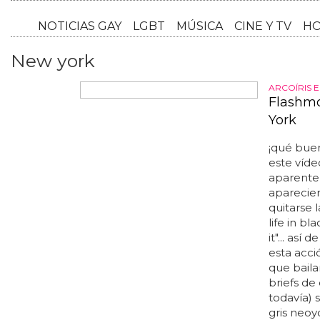
NOTICI
New york
ARCOÍRIS 
Flashmo
York
¡qué bue
este víde
aparentem
aparecier
quitarse l
life in bl
it"... así
esta acc
que baila
briefs de
todavía) s