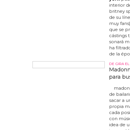
york
publ
interior 
britney s
de su lí
muy fans)
que se p
cástings 
sonará mú
ha filtrad
de la épo
DE GIRA E
Madonna
para bu
madonna
de bailar
sacar a un
propia ma
cada posi
con músic