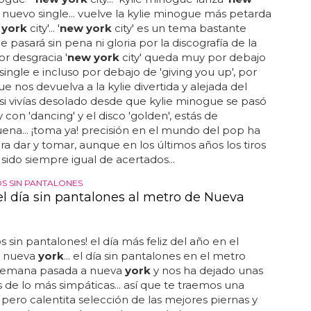
nogue -
new york
city... kylie minogue lanza '
new
', nuevo single... vuelve la kylie minogue más petarda
 york
city'... '
new york
city' es un tema bastante
e pasará sin pena ni gloria por la discografía de la
por desgracia '
new york
city' queda muy por debajo
single e incluso por debajo de 'giving you up', por
 nos devuelva a la kylie divertida y alejada del
. si vivías desolado desde que kylie minogue se pasó
 con 'dancing' y el disco 'golden', estás de
na... ¡toma ya! precisión en el mundo del pop ha
ra dar y tomar, aunque en los últimos años los tiros
sido siempre igual de acertados...
 SIN PANTALONES
el día sin pantalones al metro de Nueva
 sin pantalones! el día más feliz del año en el
e nueva
york
... el día sin pantalones en el metro
a semana pasada a nueva
york
y nos ha dejado unas
de lo más simpáticas... así que te traemos una