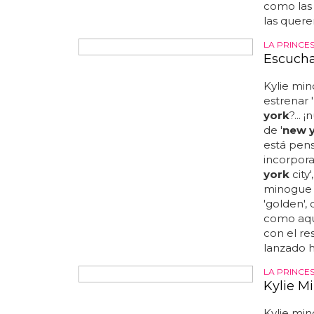
cualquier 
como las 
las quere
LA PRINCE
Escucha
Kylie mi
estrenar '
york
?...
de '
new 
está pens
incorpora
york
city'
minogue 
'golden',
como aqu
con el re
lanzado ha
LA PRINCE
Kylie M