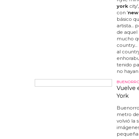
Kylie mi
york
city
con '
new
básico qu
artista... 
de aquel 
mucho que
country..
al country
enhorabue
tenido pa
no hayan 
BUENORROS
Vuelve 
York
Buenorros
metro d
volvió l
imágenes 