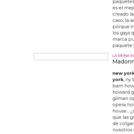
pequeña p
paquetes 
es el me
creado la
caso, la 
porque im
los gays 
marca pue
paquete y.
LA REINA 
Madonna
new yor
york
, ny
bam howa
howard gi
gilman op
opera hou
house... 
que las g
de colgar