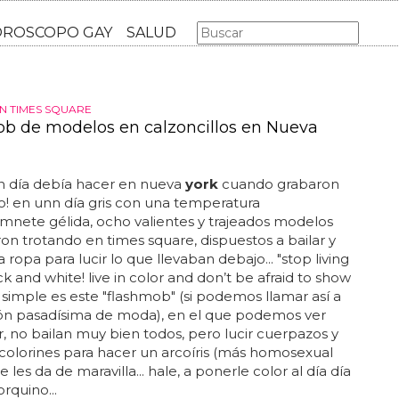
AS GAY
LGBT
MÚSICA
CINE Y TV
HOROSCOPO GA
EN TIMES SQUARE
b de modelos en calzoncillos en Nueva
n día debía hacer en nueva
york
cuando grabaron
o! en unn día gris con una temperatura
nete gélida, ocho valientes y trajeados modelos
on trotando en times square, dispuestos a bailar y
a ropa para lucir lo que llevaban debajo... "stop living
ack and white! live in color and don’t be afraid to show
 de simple es este "flashmob" (si podemos llamar así a
ión pasadísima de moda), en el que podemos ver
r, no bailan muy bien todos, pero lucir cuerpazos y
 colorines para hacer un arcoíris (más homosexual
e les da de maravilla... hale, a ponerle color al día día