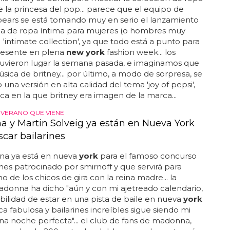
ic library se abrirá para mostrar la colección de ropa
de la princesa del pop... parece que el equipo de
pears se está tomando muy en serio el lanzamiento
nea de ropa íntima para mujeres (o hombres muy
 'intimate collection', ya que todo está a punto para
resente en plena
new york
fashion week... los
tuvieron lugar la semana pasada, e imaginamos que
sica de britney... por último, a modo de sorpresa, se
o una versión en alta calidad del tema 'joy of pepsi',
ca en la que britney era imagen de la marca...
L VERANO QUE VIENE
 y Martin Solveig ya están en Nueva York
scar bailarines
 ya está en nueva
york
para el famoso concurso
ines patrocinado por smirnoff y que servirá para
o de los chicos de gira con la reina madre... la
donna ha dicho "aún y con mi ajetreado calendario,
bilidad de estar en una pista de baile en nueva
york
a fabulosa y bailarines increíbles sigue siendo mi