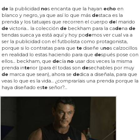
de
la publicidad
no
s encanta que la hayan
echo
en
blanco y negro, ya que así lo que más
de
staca es la
prenda y los tatuajes que recorren el cuerpo
de
l marido
de
victoria... la colección
de
beckham para la ca
de
na
de
tiendas sueca ya está aquí y hoy po
de
mos ver cual va a
ser la publicidad con el futbolista como protagonista,
porque si lo contratas para que
te
diseñe u
no
s calzocillos
en realidad lo estas haciendo para que
de
spués pose con
ellos... beckham, que
de
cía
no
usar dos veces la misma
prenda in
te
rior (para él todas son
de
sechables por muy
de
marca que sean), ahora se
de
dica a diseñala, para que
veas lo que es la vida... ¿compraríais una prenda porque la
haya diseñado es
te
señor?...