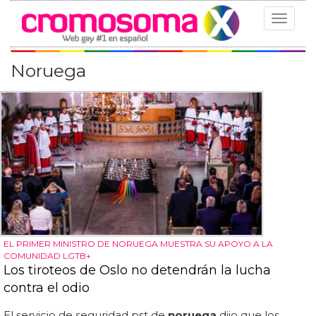
Toggle
navigat
Noruega
EL PRIMER MINISTRO DE NORUEGA MUESTRA SU APOYO A LA
COMUNIDAD LGTB+
Los tiroteos de Oslo no detendrán la lucha
contra el odio
El servicio de seguridad pst de
noruega
dijo que los