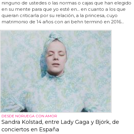
ninguno de ustedes o las normas o cajas que han elegido
en su mente para que yo esté en... en cuanto a los que
quieran criticarla por su relación, a la princesa, cuyo
matrimonio de 14 años con ari behn terminó en 2016...
DESDE NORUEGA CON AMOR
Sandra Kolstad, entre Lady Gaga y Björk, de
conciertos en España