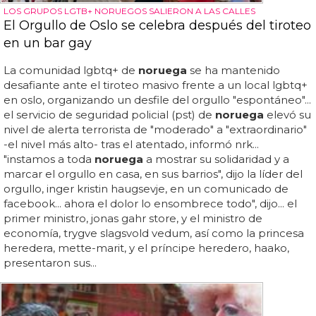
LOS GRUPOS LGTB+ NORUEGOS SALIERON A LAS CALLES
El Orgullo de Oslo se celebra después del tiroteo
en un bar gay
La comunidad lgbtq+ de
noruega
se ha mantenido
desafiante ante el tiroteo masivo frente a un local lgbtq+
en oslo, organizando un desfile del orgullo "espontáneo"...
el servicio de seguridad policial (pst) de
noruega
elevó su
nivel de alerta terrorista de "moderado" a "extraordinario"
-el nivel más alto- tras el atentado, informó nrk...
"instamos a toda
noruega
a mostrar su solidaridad y a
marcar el orgullo en casa, en sus barrios", dijo la líder del
orgullo, inger kristin haugsevje, en un comunicado de
facebook... ahora el dolor lo ensombrece todo", dijo... el
primer ministro, jonas gahr store, y el ministro de
economía, trygve slagsvold vedum, así como la princesa
heredera, mette-marit, y el príncipe heredero, haako,
presentaron sus...