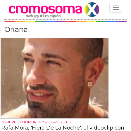
Toggle
navigat
Oriana
MUJERES Y HOMBRES Y POCAS LUCES
Rafa Mora, 'Fiera De La Noche': el videoclip con