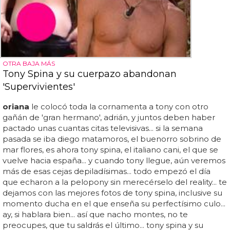
OTRA BAJA MÁS
Tony Spina y su cuerpazo abandonan
'Supervivientes'
oriana
le colocó toda la cornamenta a tony con otro
gañán de 'gran hermano', adrián, y juntos deben haber
pactado unas cuantas citas televisivas... si la semana
pasada se iba diego matamoros, el buenorro sobrino de
mar flores, es ahora tony spina, el italiano cani, el que se
vuelve hacia españa... y cuando tony llegue, aún veremos
más de esas cejas depiladísimas... todo empezó el día
que echaron a la pelopony sin merecérselo del reality... te
dejamos con las mejores fotos de tony spina, inclusive su
momento ducha en el que enseña su perfectísimo culo...
ay, si hablara bien... así que nacho montes, no te
preocupes, que tu saldrás el último... tony spina y su