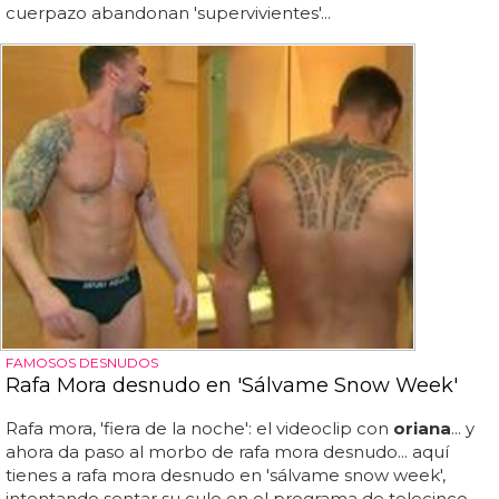
cuerpazo abandonan 'supervivientes'...
FAMOSOS DESNUDOS
Rafa Mora desnudo en 'Sálvame Snow Week'
Rafa mora, 'fiera de la noche': el videoclip con
oriana
... y
ahora da paso al morbo de rafa mora desnudo... aquí
tienes a rafa mora desnudo en 'sálvame snow week',
intentando sentar su culo en el programa de telecinco...