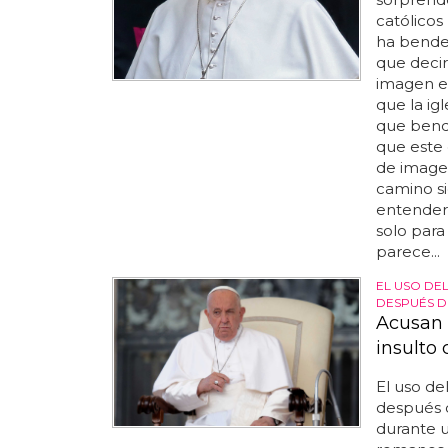
católicos
ha bendec
que decir
imagen el
que la ig
que bendi
que este 
de imagen
camino si
entender
solo para
parece...
EL USO DE
DESPUÉS D
Acusan 
insulto
El uso de
después de
durante u