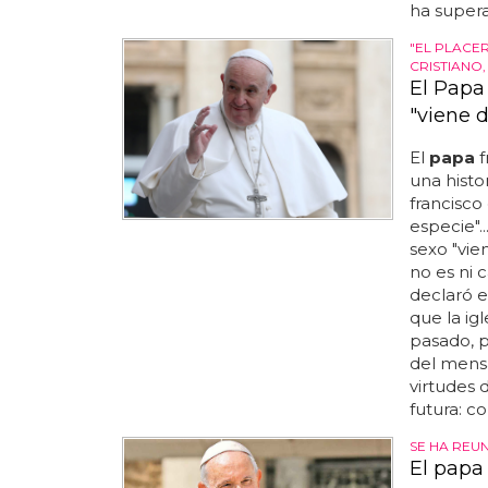
ha superad
"EL PLACER
CRISTIANO,
El Papa 
"viene 
El
papa
f
una histo
francisco
especie"..
sexo "vien
no es ni c
declaró e
que la igl
pasado, p
del mensaj
virtudes d
futura: c
SE HA REU
El papa