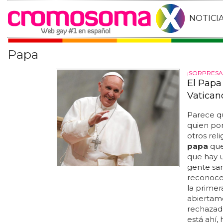
NOTICI
Papa
¡SORPRESA
El Papa
Vatican
Parece q
quien pon
otros rel
papa
que
que hay u
gente san
reconoce 
la primer
abiertam
rechazado 
está ahí,