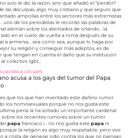
 no solo le dio la razón, sino que añadió el "perdón"
 las disculpas, algo muy cristiano y que seguro que
antado ampollas entre los sectores más extremistas
... uno de los periodistas le recordó las palabras de
al alemán sobre los atentados de orlando... la
 sido en el vuelo de vuelta a roma después de su
icial a armenia... sea como sea, aunque lo haga por
jor su religión y conseguir más adeptos, es de
 que tengan en cuenta el daño que su institución
l colectivo lgbt...
NO ADORA A LOS GAYS
cano acusa a los gays del tumor del Papa
co
 es que los que han inventado este dañino rumor
do los homosexuales porque no nos gusta este
la última perla la ha soltado un importante cardenal
 sobre los recientes rumores sobre un tumor
del
papa
francisco i... no nos gusta este
papa
ni
porque la religión es algo muy respetable, pero vivir
o a costa de generar odio contra los que no piensan