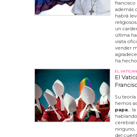
francisco
además de
habrá lev
religiosos
un carden
última ha
visita of
vender me
agradecer
ha hecho a
EL VATICA
El Vati
Francis
Su teoría
hemos si
papa
... 
hablando
cerebral 
ninguno, 
del cuent