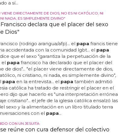
o a sí...
 VIENE DIRECTAMENTE DE DIOS, NO ES NI CATÓLICO, NI
 NI NADA, ES SIMPLEMENTE DIVINO"
Francisco declara que el placer del sexo
de Dios"
rancisco (rodrigo arangua/afp)... el
papa
francis tiene
ria accidentada con la comunidad lgbt... el
papa
 dice que el sexo "garantiza la perpetuación de la
. el
papa
francisco ha declarado que el placer del
e de dios"... "el placer viene directamente de dios,
atólico, ni cristiano, ni nada, es simplemente divino",
l
papa
en la entrevista... el
papa
también admitió
esia católica ha tratado de restringir el placer en el
ero dijo que hacerlo es "una interpretación errónea
e cristiano"... el jefe de la iglesia católica ensalzó las
el sexo y la alimentación en un libro titulado terra
onversaciones con el
papa
...
NIDO CON UN JESUITA
 se reúne con cura defensor del colectivo