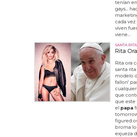
tenían en
gays... h
marketing
cada vez 
viven fue
viene...
SANTA RITA
Rita Or
Rita ora 
santa rita
modelo de
fallon' p
cualquier
que cont
que este 
el
papa
f
tomorrow!
figured o
broma lo 
exjueza de