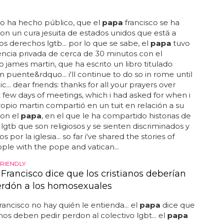
no ha hecho público, que el
papa
francisco se ha
on un cura jesuita de estados unidos que está a
los derechos lgtb... por lo que se sabe, el
papa
tuvo
ncia privada de cerca de 30 minutos con el
 james martin, que ha escrito un libro titulado
n puente&rdquo... i'll continue to do so in rome until
pic... dear friends: thanks for all your prayers over
t few days of meetings, which i had asked for when i
 propio martin compartió en un tuit en relación a su
con el
papa
, en el que le ha compartido historias de
lgtb que son religiosos y se sienten discriminados y
 por la iglesia... so far i've shared the stories of
ple with the pope and vatican...
FRIENDLY
Francisco dice que los cristianos deberían
erdón a los homosexuales
rancisco no hay quién le entienda... el
papa
dice que
anos deben pedir perdon al colectivo lgbt... el
papa