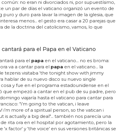
 común: no eran ni divorciados ni, por supuestísimo,
ace un par de días el vaticano organizó un evento de
 puro y duro para lavar la imagen de la iglesia, que
interesa menos... el gesto era casar a 20 parejas que
ra de la doctrina del catolicismo, vamos, lo que
a cantará para el Papa en el Vaticano
cantará para el
papa
en el vaticano... no es broma:
 ora va a cantar para el
papa
en el vaticano... la
 tezenis visitaba 'the tonight show with jimmy
ara hablar de su nuevo disco su nuevo single
 cosa y fue en el programa estadounidense en el
ó que empezó a cantar en el pub de su padre, pero
domingo viajaría hasta el vaticano para cantar para
rancisco: "i’m going to the vatican, i leave
 i’m more of a spiritual person, so the vatican i
ut is actually a big deal"... también nos parecía una
de rita ora en el hospital por agotamiento, pero la
 'x factor' y 'the voice' en sus versiones británicas se