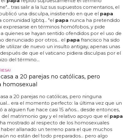
 el
papa
repitió supuestamente el término
ne"... tras salir a la luz sus supuestos comentarios, el
publicó una disculpa, insistiendo en que el
papa
a comunidad lgbtq... "el
papa
nunca ha pretendido
i expresarse en términos homófobos, y pide
 a quienes se hayan sentido ofendidos por el uso de
o denunciado por otros... el
papa
francisco ha sido
e utilizar de nuevo un insulto antigay, apenas unas
espués de que el vaticano pidiera disculpas por el
izo del término...
RESA!
casa a 20 parejas no católicas, pero
a homosexual
asa a 20 parejas no católicas, pero ninguna
l... era el momento perfecto: la última vez que un
 a alguien fue hace casi 15 años... desde entonces,
a del matrimonio gay y el relativo apoyo que el
papa
 ha mostrado al respecto de los homosexuales
 haber allanado un terreno para el que muchos
 aún no están del todo preparados... pero algo