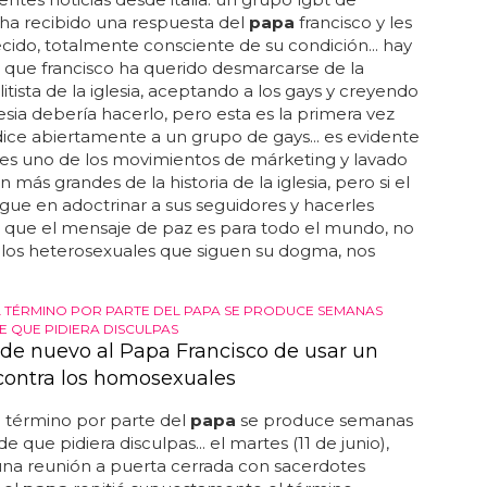
 ha recibido una respuesta del
papa
francisco y les
ido, totalmente consciente de su condición... hay
 que francisco ha querido desmarcarse de la
itista de la iglesia, aceptando a los gays y creyendo
lesia debería hacerlo, pero esta es la primera vez
ce abiertamente a un grupo de gays... es evidente
es uno de los movimientos de márketing y lavado
 más grandes de la historia de la iglesia, pero si el
gue en adoctrinar a sus seguidores y hacerles
 que el mensaje de paz es para todo el mundo, no
 los heterosexuales que siguen su dogma, nos
L TÉRMINO POR PARTE DEL PAPA SE PRODUCE SEMANAS
E QUE PIDIERA DISCULPAS
de nuevo al Papa Francisco de usar un
 contra los homosexuales
l término por parte del
papa
se produce semanas
 que pidiera disculpas... el martes (11 de junio),
na reunión a puerta cerrada con sacerdotes