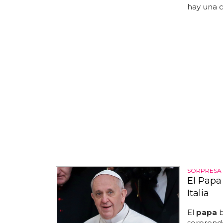
hay una c
SORPRESA
El Papa
Italia
El
papa
b
sorprende