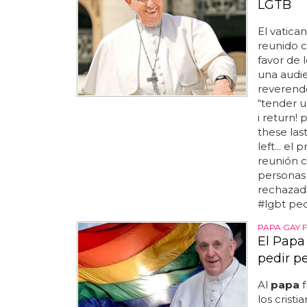
LGTB
El vatica
reunido c
favor de 
una audie
reverendo
“tender u
i return! 
these las
left... el
reunión 
personas 
rechazados
#lgbt peo
PAPA GAY 
El Papa 
pedir p
Al
papa
f
los cristi