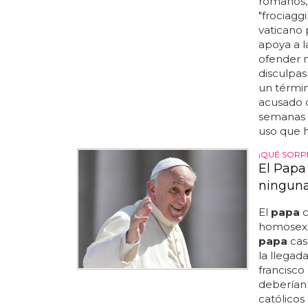
romanos,
"frociaggi
vaticano 
apoya a l
ofender n
disculpas
un términ
acusado d
semanas d
uso que h
¡QUÉ SORP
El Papa 
ningun
El
papa
c
homosexua
papa
casó
la llegad
francisco
deberían
católicos