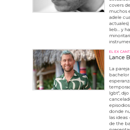
covers d
muchos e
adele cua
actuales) 
lieb... y
minoritar
instrumen
EL EX CAN
Lance B
La pareja
bachelor
esperanza
temporada
lgbt", di
cancelad
episodios
donde nun
las ideas:
de the ba
presentar