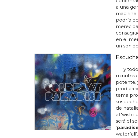
confirmad
a una ge
machine e
podría de
merecida.
consagrac
en el me
un sonido 
Escucha 
... y tod
minutos q
potente, 
producci
tema prod
sospechos
de natali
al 'wish 
será el s
'
paradis
waterfall