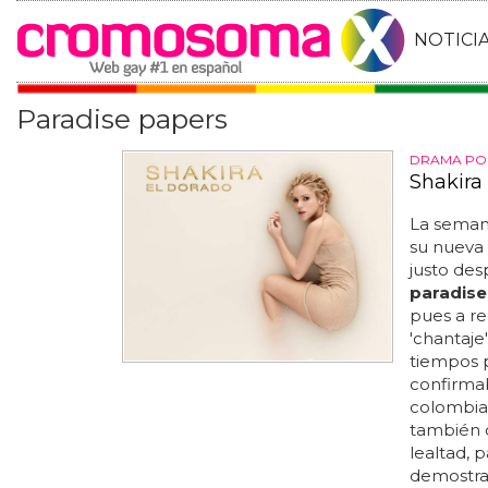
NOTICI
Paradise papers
DRAMA PO
Shakira
La semana
su nueva 
justo des
paradise
pues a re
'chantaje
tiempos pa
confirmab
colombian
también q
lealtad, 
demostrad