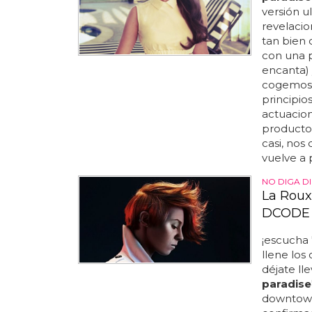
versión ul
revelacio
tan bien 
con una 
encanta) 
cogemos 
principio
actuacion
producto 
casi, nos 
vuelve a 
NO DIGA D
La Roux 
DCODE 
¡escucha 
llene los
déjate ll
paradise
downtown'