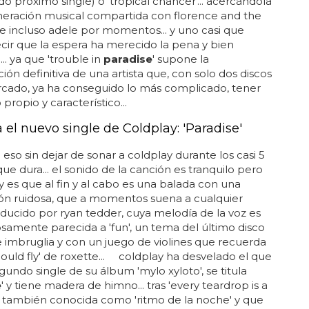
o próximo single) o 'tropical chancer'... acercándola
neración musical compartida con florence and the
 incluso adele por momentos... y uno casi que
cir que la espera ha merecido la pena y bien
.. ya que 'trouble in
paradise
' supone la
ión definitiva de una artista que, con solo dos discos
rcado, ya ha conseguido lo más complicado, tener
propio y característico...
el nuevo single de Coldplay: 'Paradise'
o eso sin dejar de sonar a coldplay durante los casi 5
ue dura... el sonido de la canción es tranquilo pero
y es que al fin y al cabo es una balada con una
ón ruidosa, que a momentos suena a cualquier
ucido por ryan tedder, cuya melodía de la voz es
amente parecida a 'fun', un tema del último disco
e imbruglia y con un juego de violines que recuerda
i could fly' de roxette... coldplay ha desvelado el que
egundo single de su álbum 'mylo xyloto', se titula
e
' y tiene madera de himno... tras 'every teardrop is a
', también conocida como 'ritmo de la noche' y que