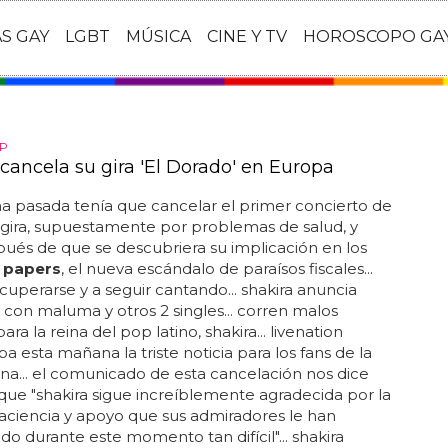
AS GAY
LGBT
MÚSICA
CINE Y TV
HOROSCOPO GA
P
 cancela su gira 'El Dorado' en Europa
 pasada tenía que cancelar el primer concierto de
gira, supuestamente por problemas de salud, y
pués de que se descubriera su implicación en los
 papers
, el nueva escándalo de paraísos fiscales...
cuperarse y a seguir cantando... shakira anuncia
' con maluma y otros 2 singles... corren malos
ra la reina del pop latino, shakira... livenation
a esta mañana la triste noticia para los fans de la
a... el comunicado de esta cancelación nos dice
ue "shakira sigue increíblemente agradecida por la
paciencia y apoyo que sus admiradores le han
o durante este momento tan difícil"... shakira