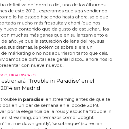
tra definitiva de 'born to die', uno de los álbumes
nes de este 2012... esperamos que siga vendiendo
como lo ha estado haciendo hasta ahora, solo que
portada mucho más fresquita y choni (que nos
y nuevo contenido que da gusto de escuchar... los
con muchas más ganas que en su lanzamiento a
s de año, ya que la saturación de lana del rey, sus
es, sus dramas, la polémica sobre si era un
de márketing o no nos aburrieron tanto que cais,
olvidamos de disfrutar ese genial disco... ahora nos lo
presentar con nueve nuevos...
ISCO, DIGA DISCAZO
estrenará 'Trouble in Paradise' en el
2014 en Madrid
'trouble in
paradise
' en streaming antes de que te
 oídos en un par de semana en el dcode 2014!...
evar por la elegancia de la roux y escucha 'trouble in
' en streaming, con temazos como 'uptight
, 'let me down gently', 'sexotheque' (su recién