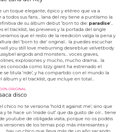
ene un toque elegante, épico y etéreo que va a
a todos sus fans... lana del rey tiene a puntísimo la
efinitiva de su álbum debut 'born to die:
paradise
'...
s el tracklist, las previews y la portada del single
 esperamos que el resto de la reedición valga la pena y
altura del 'born to die' original... la puedes escuchar
idewill you still love meburning desireblue velvetbody
ussybel airgods and monsters... voces graves,
iolines, explosiones y mucho, mucho drama... la
ntes conocida como lizzy grant ha estrenado el
ue se titula 'ride', y ha compartido con el mundo la
 álbum y el tracklist, que incluye en total...
100% ORIGINAL
 saca disco
l chico no te versiona 'hold it against me', sino que
a y te hace un 'inside out' que da gusto de oír... tiene
 de youtube de obligada visita, porque no os podéis
s versiones de los temas pop más interesantes y
.. hay un chico que lleva más de un año sacando