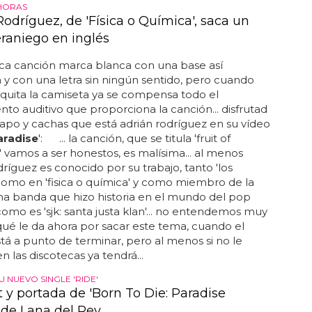
HORAS
odríguez, de 'Física o Química', saca un
raniego en inglés
sica canción marca blanca con una base así
 y con una letra sin ningún sentido, pero cuando
 quita la camiseta ya se compensa todo el
nto auditivo que proporciona la canción... disfrutad
apo y cachas que está adrián rodríguez en su vídeo
aradise
': ... la canción, que se titula 'fruit of
' vamos a ser honestos, es malísima... al menos
dríguez es conocido por su trabajo, tanto 'los
como en 'fisica o química' y como miembro de la
a banda que hizo historia en el mundo del pop
omo es 'sjk: santa justa klan'... no entendemos muy
ué le da ahora por sacar este tema, cuando el
tá a punto de terminar, pero al menos si no le
n las discotecas ya tendrá...
 NUEVO SINGLE 'RIDE'
t y portada de 'Born To Die: Paradise
' de Lana del Rey