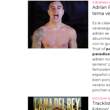
A BUENAS 
Adrían R
tema ve
Es la clá
veraniega
adrián se
aburrimie
con lo gu
'fruit of
p
paradise
adrián ro
serrano' 
famosísim
español c
bien porq
verano es
pinchan e
ESCUCHA SU
Tracklis
Edition