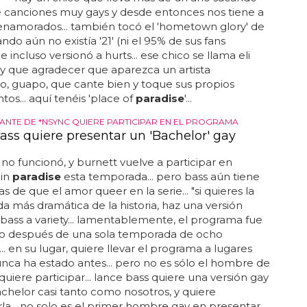
e canciones muy gays y desde entonces nos tiene a
namorados... también tocó el 'hometown glory' de
ndo aún no existía '21' (ni el 95% de sus fans
e incluso versionó a hurts... ese chico se llama eli
 hay que agradecer que aparezca un artista
io, guapo, que cante bien y toque sus propios
tos... aquí tenéis 'place of
paradise
'...
TANTE DE *NSYNC QUIERE PARTICIPAR EN EL PROGRAMA
ass quiere presentar un 'Bachelor' gay
 no funcionó, y burnett vuelve a participar en
 in
paradise
esta temporada... pero bass aún tiene
s de que el amor queer en la serie... "si quieres la
 más dramática de la historia, haz una versión
jo bass a variety... lamentablemente, el programa fue
o después de una sola temporada de ocho
... en su lugar, quiere llevar el programa a lugares
ca ha estado antes... pero no es sólo el hombre de
 quiere participar... lance bass quiere una versión gay
chelor casi tanto como nosotros, y quiere
la... no solo es el primer hombre gay en presentar