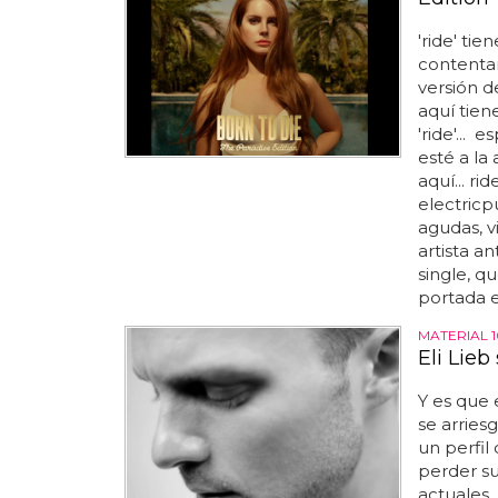
'ride' ti
contentar 
versión d
aquí tiene
'ride'...
esté a la 
aquí... r
electricp
agudas, v
artista a
single, q
portada el
MATERIAL 
Eli Lieb
Y es que e
se arriesg
un perfil
perder su
actuales.