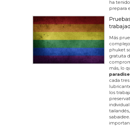
ha tenido
prepara e
Pruebas 
trabaja
Más prueb
complej
phuket só
gratuita d
compromet
más, lo q
paradise
cada tres
lubricant
los traba
preservat
individu
tailandés
sabaidee.
importanc