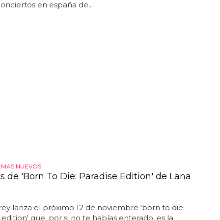
onciertos en españa de...
EMAS NUEVOS
s de 'Born To Die: Paradise Edition' de Lana
rey lanza el próximo 12 de noviembre 'born to die:
edition' que, por si no te habías enterado, es la