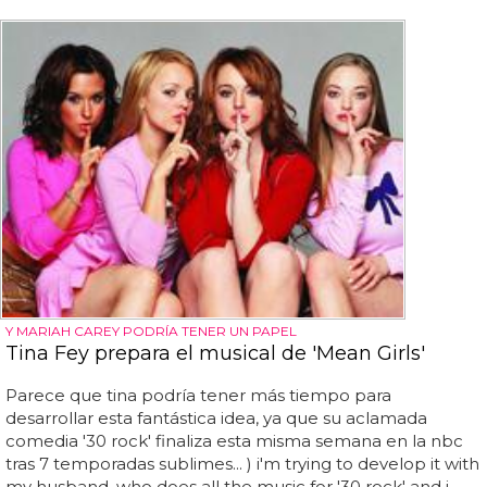
Y MARIAH CAREY PODRÍA TENER UN PAPEL
Tina Fey prepara el musical de 'Mean Girls'
Parece que tina podría tener más tiempo para
desarrollar esta fantástica idea, ya que su aclamada
comedia '30 rock' finaliza esta misma semana en la nbc
tras 7 temporadas sublimes... ) i'm trying to develop it with
my husband, who does all the music for '30 rock' and i