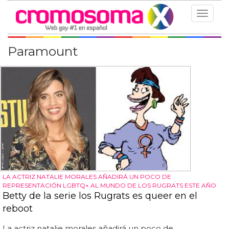
Toggle
navigat
Paramount
LA ACTRIZ NATALIE MORALES AÑADIRÁ UN POCO DE
REPRESENTACIÓN LGBTQ+ AL MUNDO DE LOS RUGRATS ESTE AÑO
Betty de la serie los Rugrats es queer en el
reboot
La actriz natalie morales añadirá un poco de