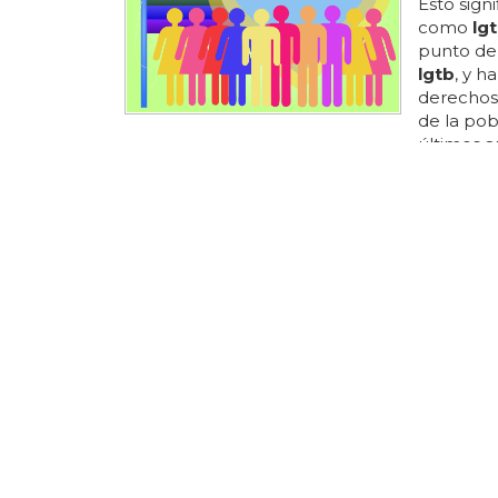
Esto sign
como
lg
punto de
lgtb
, y h
derechos
de la po
últimos a
mejora de
queda muc
discrimin
població
últimos e
en los úl
comunidad
SEGÚN UN 
Las par
probabil
Han revel
frecuent
de distint