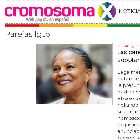
NOTICI
Parejas lgtb
IGUAL QUE
Las par
adoptar
Legalmen
heterosex
la presun
asistida d
el caso d
hollande
sus prome
homosexua
de justic
anunciab
presentar