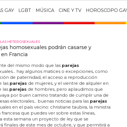
AS GAY
LGBT
MÚSICA
CINE Y TV
HOROSCOPO GA
 LAS HETEROSEXUALES
ejas homosexuales podrán casarse y
 en Francia
te del mismo modo que las
parejas
uales... hay algunos matices o excepciones, como
ción de paternidad, el acceso a reproducción
e las
parejas
de mujeres, y el vientre de alquiler en
e las
parejas
de hombres, pero aplaudimos que
 vaya por buen camino tratando de cumplir una de
sas electorales... buenas noticias para las
parejas
les en el país vecino: christiane taubira, la ministra
ia francesa que puedes ver sobre estas líneas,
a esta semana un proyecto de ley que se
á finales de este mes de octubre, y que permitirá a