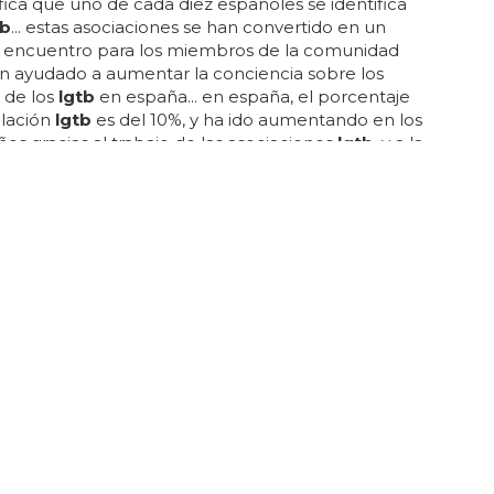
ifica que uno de cada diez españoles se identifica
tb
... estas asociaciones se han convertido en un
 encuentro para los miembros de la comunidad
an ayudado a aumentar la conciencia sobre los
 de los
lgtb
en españa... en españa, el porcentaje
blación
lgtb
es del 10%, y ha ido aumentando en los
ños gracias al trabajo de las asociaciones
lgtb
, y a la
 la legislación... a pesar de estos avances, aún
ho por hacer para erradicar la homofobia y la
ación en españa... en españa, el porcentaje de la
n lgbt es aproximadamente del 10%, según los
studios realizados... estas cifras han ido aumentando
timos años, debido a una mayor visibilización de esta
, y a la aceptación de la diversidad...
ESTUDIO DE PAREJAS CASADAS Y NO CASADAS DE TODO EE.UU.
ejas del mismo sexo tienen más
idades de ser interraciales
ado que los matrimonios interraciales son más
es entre
parejas
del mismo sexo que entre
parejas
o sexo... son interraciales, frente al 19% de las