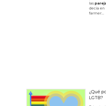
las
parej
decía en 
farmer:...
¿Qué po
LGTB?