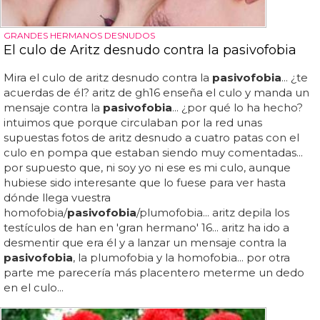
GRANDES HERMANOS DESNUDOS
El culo de Aritz desnudo contra la pasivofobia
Mira el culo de aritz desnudo contra la
pasivofobia
... ¿te
acuerdas de él? aritz de gh16 enseña el culo y manda un
mensaje contra la
pasivofobia
... ¿por qué lo ha hecho?
intuimos que porque circulaban por la red unas
supuestas fotos de aritz desnudo a cuatro patas con el
culo en pompa que estaban siendo muy comentadas...
por supuesto que, ni soy yo ni ese es mi culo, aunque
hubiese sido interesante que lo fuese para ver hasta
dónde llega vuestra
homofobia/
pasivofobia
/plumofobia... aritz depila los
testículos de han en 'gran hermano' 16... aritz ha ido a
desmentir que era él y a lanzar un mensaje contra la
pasivofobia
, la plumofobia y la homofobia... por otra
parte me parecería más placentero meterme un dedo
en el culo...