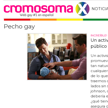
NOTICI
Pecho gay
INCREÍBLE!
Un acti
público
Un activ
promueve
tan natur
cualquier
de lo que
traemos 
lados sin
johnson, 
debería e
¿qué tien
asegura q