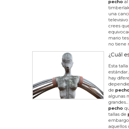
pecho
al
timberla
una canci
televisiv
crees que
equivocad
mario tes
no tiene n
¿Cuál e
Esta talla
estándar.
hay difer
dependien
de
pech
algunas m
grandes..
pecho
qu
tallas de
embargo,
aquellos 