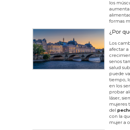
los músc
aumentar l
alimentac
formas má
¿Por qu
Los camb
afectar a
crecimien
senos ta
salud sub
puede var
tiempo, 
en los se
probar al
láser, si
mujeres t
del
pech
con la qu
mujer a ot