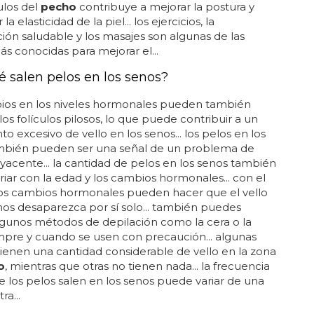
ulos del
pecho
contribuye a mejorar la postura y
a elasticidad de la piel... los ejercicios, la
ión saludable y los masajes son algunas de las
s conocidas para mejorar el...
é salen pelos en los senos?
ios en los niveles hormonales pueden también
 los folículos pilosos, lo que puede contribuir a un
to excesivo de vello en los senos... los pelos en los
mbién pueden ser una señal de un problema de
yacente... la cantidad de pelos en los senos también
iar con la edad y los cambios hormonales... con el
los cambios hormonales pueden hacer que el vello
nos desaparezca por sí solo... también puedes
gunos métodos de depilación como la cera o la
empre y cuando se usen con precaución... algunas
ienen una cantidad considerable de vello en la zona
o
, mientras que otras no tienen nada... la frecuencia
e los pelos salen en los senos puede variar de una
ra...