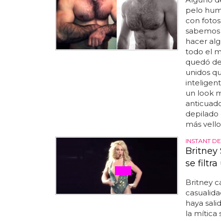
pelo hu
con foto
sabemos 
hacer alg
todo el m
quedó de
unidos q
inteligen
un look m
anticuad
depilado 
más vello
INSTANT DE
Britney
se filtr
Britney c
casualida
haya sali
la mítica