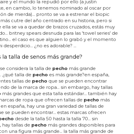
 aire y el mundo la repudió por ello (a justin
ke, en cambio, lo tenemos nominado al oscar por
ón de mierda)... pronto se va a estrenar el biopic
o más cutre del año centrado en su historia, pero si
 ella se va a quedar de brazos cruzados, estás muy
o... britney spears desnuda para las 'towel series' de
tino... el caso es que alguien lo grabó y el momento
i desperdicio... ¿no es adorable? ...
s la talla de senos más grande?
 se considera la talla de
pecho
más grande
.. ¿qué talla de
pecho
es más grande?en españa,
entes tallas de
pecho
que se pueden encontrar
do de la marca de ropa... sin embargo, hay tallas
o
más grandes que esta talla estándar... también hay
arcas de ropa que ofrecen tallas de
pecho
más
. en españa, hay una gran variedad de tallas de
e se pueden encontrar... estas marcas ofrecen
pecho
desde la talla 50 hasta la talla 70... sin
 hay tallas de
pecho
más grandes disponibles para
con una figura más grande... la talla más grande de