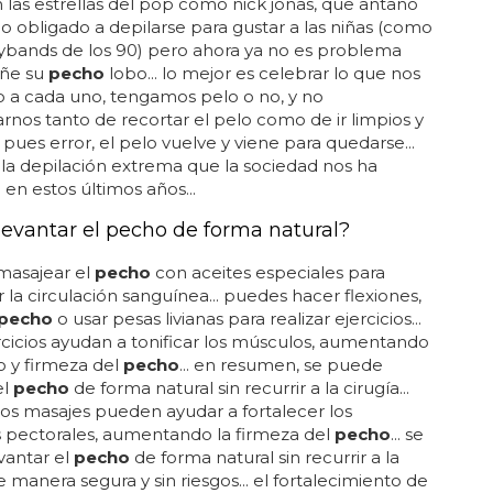
las estrellas del pop como nick jonas, que antaño
do obligado a depilarse para gustar a las niñas (como
ybands de los 90) pero ahora ya no es problema
ñe su
pecho
lobo... lo mejor es celebrar lo que nos
 a cada uno, tengamos pelo o no, y no
nos tanto de recortar el pelo como de ir limpios y
. pues error, el pelo vuelve y viene para quedarse...
la depilación extrema que la sociedad nos ha
en estos últimos años...
evantar el pecho de forma natural?
masajear el
pecho
con aceites especiales para
la circulación sanguínea... puedes hacer flexiones,
pecho
o usar pesas livianas para realizar ejercicios...
rcicios ayudan a tonificar los músculos, aumentando
 y firmeza del
pecho
... en resumen, se puede
el
pecho
de forma natural sin recurrir a la cirugía...
os masajes pueden ayudar a fortalecer los
 pectorales, aumentando la firmeza del
pecho
... se
vantar el
pecho
de forma natural sin recurrir a la
e manera segura y sin riesgos... el fortalecimiento de