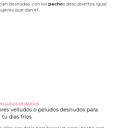
iban desnudas, con los
pecho
s descubiertos, igual
ujeres que dan el...
VELLUDOS DESNUDOS
res velludos o peludos desnudos para
 tu días fríos
 ellos casi daría para hacer un jersey hecho con