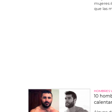
mujeres 
que las m
HOMBRES 
10 homb
calentar
Alguno de