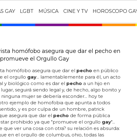
AS GAY
LGBT
MÚSICA
CINE Y TV
HOROSCOPO GA
vista homófobo asegura que dar el pecho en
 promueve el Orgullo Gay
ista homófobo asegura que dar el
pecho
en público
 el orgullo
gay
... lamentablemente para él, un acto
al y biológico como es dar el
pecho
a un hijo en
 lugar, seguirá siendo legal y, de hecho, algo bonito y
 ninguna mujer se debería esconder... hoy te
otro ejemplo de homofobia que apunta a todos
 sentido, y es por culpa de un hombre, patrick
que asegura que dar el
pecho
de forma pública
star prohibido ya que "promueve el orgullo
gay
"...
e que ver una cosa con otra? su relación es absurda:
ue en el orgullo de columbus, ohio, todas las