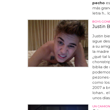
pecho
est
más gran
letra h...
BOYS GONE
Justin 
Justin b
sigue des
a su amigo
la madre 
¿qué tal 
chonistri
biblia de
podemos 
pezones 
como los 
2007 a br
lohan... 
unos días.
UN CAMION