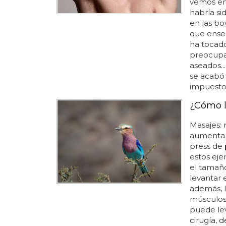
vemos en 
habría si
en las bo
que ense
ha tocado
preocupar
aseados..
se acabó 
impuesto 
¿Cómo l
Masajes: 
aumentar 
press de
estos eje
el tamaño
levantar 
además, l
músculos
puede le
cirugía, d