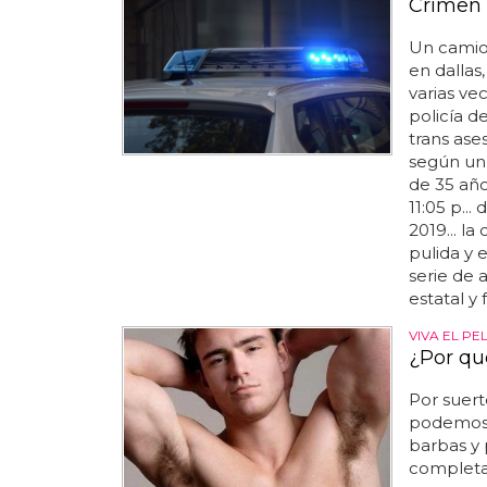
Crimen 
Un camio
en dallas,
varias ve
policía d
trans ases
según un 
de 35 año
11:05 p...
2019... l
pulida y 
serie de a
estatal y 
VIVA EL PE
¿Por qu
Por suer
podemos 
barbas y 
completam