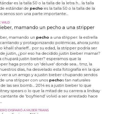
ándar es la talla 50 o la talla de la letra h... la talla
de estándar de
pecho
es la talla 50 o la talla de la
 los senos son una parte importante...
 WILD
Bieber, mamando un pecho a una stripper
ieber, mamando un
pecho
a una stripper: la estrella
carrilando y protagonizando polémicas, ahora junto
 khalil sharieff... por su edad, la stripper podría ser
de justin, ¿por eso ha decidido justin bieber mamar?
la chupará justin bieber? esperamos que la
pper haga pronto un 'deluxe' donde sea... tmz, la
 nuestros días, ha desvelado esta fotografía en la que
ver a un amigo y a justin bieber chupando sendos
de una stripper con unos
pecho
s tan naturales
de las sex bomb... 2014 es a justin bieber lo que
itney spears o lo que la mitad de su carrera a lindsay
el cantante de 'boyfriend' volvió a ser arrestado hace
..
ERO DISPARÓ A MUJER TRANS