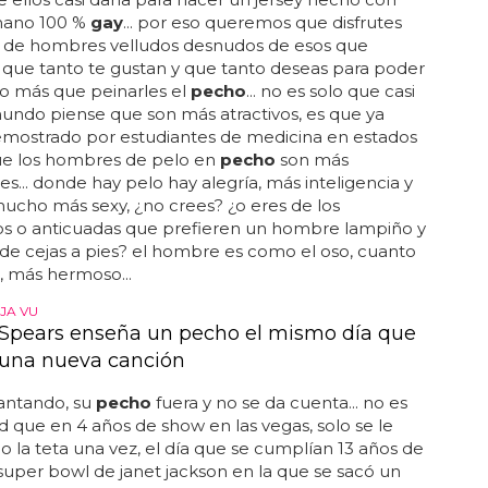
mano 100 %
gay
... por eso queremos que disfrutes
s de hombres velludos desnudos de esos que
que tanto te gustan y que tanto deseas para poder
o más que peinarles el
pecho
... no es solo que casi
undo piense que son más atractivos, es que ya
mostrado por estudiantes de medicina en estados
ue los hombres de pelo en
pecho
son más
tes... donde hay pelo hay alegría, más inteligencia y
ucho más sexy, ¿no crees? ¿o eres de los
os o anticuadas que prefieren un hombre lampiño y
de cejas a pies? el hombre es como el oso, cuanto
, más hermoso...
JA VU
 Spears enseña un pecho el mismo día que
a una nueva canción
antando, su
pecho
fuera y no se da cuenta... no es
d que en 4 años de show en las vegas, solo se le
do la teta una vez, el día que se cumplían 13 años de
 super bowl de janet jackson en la que se sacó un