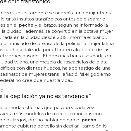
de odio transfóbico
nero supuestamente se acercó a una mujer trans
 le gritó insultos transfóbicos antes de dispararle
ces en el
pecho
y el brazo, según ha informado la
e la ciudad... además, se convirtió en la octava mujer
inada en la ciudad desde 2015, informa el diario...
comunicado de prensa de la policía, la mujer latina
s fue hospitalizada por el tiroteo alrededor de las
 del viernes pasado... 19 personas trans asesinadas en
a ciudad tejana, una mezcla de rascacielos de plata
edificios con dientes huecos, ha sido testigo de una
sesinatos de mujeres trans... añadió: "si el gobierno
federal no cree que nuestra vida...
LO
é la depilación ya no es tendencia?
te la moda está más que pasada y cada vez
ver a más modelos de marcas conocidas con
pelos largos, por no hablar de con el
pecho
ente cubierto de vello sin depilar... también lo