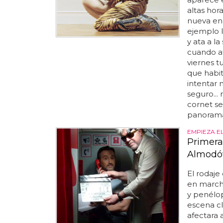
altas hor
nueva en 
ejemplo l
y ata a la
cuando ata
viernes t
que habit
intentar 
seguro...
cornet se
panorama 
EMPIEZA E
Primera
Almodó
El rodaje
en march
y penélop
escena cl
afectara 