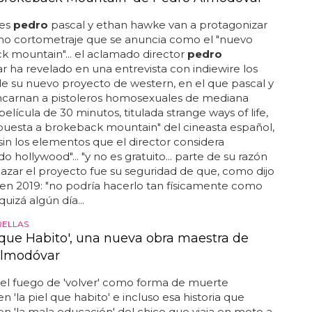
res
pedro
pascal y ethan hawke van a protagonizar
mo cortometraje que se anuncia como el "nuevo
 mountain"... el aclamado director
pedro
 ha revelado en una entrevista con indiewire los
de su nuevo proyecto de western, en el que pascal y
carnan a pistoleros homosexuales de mediana
 película de 30 minutos, titulada strange ways of life,
spuesta a brokeback mountain" del cineasta español,
sin los elementos que el director considera
o hollywood"... "y no es gratuito... parte de su razón
azar el proyecto fue su seguridad de que, como dijo
 en 2019: "no podría hacerlo tan físicamente como
 quizá algún día...
RELLAS
l que Habito', una nueva obra maestra de
Almodóvar
el fuego de 'volver' como forma de muerte
n 'la piel que habito' e incluso esa historia que
n 'la mala educación' del chico que viaja en moto a