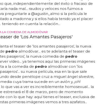
ho que, independientemente del éxito o fracaso de
staría nada mal... raudos y veloces nos fuimos a
ara preguntarle a @agustin_almo si la película le
tado a madonna y si ellos había tenido ya el placer
.. teniendo en cuenta la relación...
 A LA COMEDIA DE ALMODÓVAR
teaser de 'Los Amantes Pasajeros'
lanta el teaser de 'los amantes pasajeros', la nueva
 de
pedro
almodóvar... es te adelanta el teaser de
tes pasajeros', la nueva comedia de
pedro
ver vídeo... ya tenemos aquí las primeras imágenes
lta a la comedia de
pedro
almodóvar con 'los
asajeros'... su nueva película, esa en la que sale
ndo desde penélope cruz a miguel ángel silvestre,
media cuya trama sucede en un avión y, ¡oh!
! lo que vas a ver es increíblemente homosexual... la
 se estrenará el 8 de marzo, pero de momento
e con lo que hay: aquí tienes el teaser, exclusiva de
n estas primeras imágenes vemos a tres azafatos...