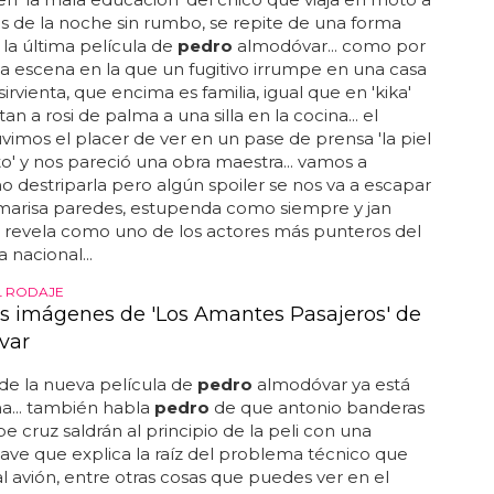
as de la noche sin rumbo, se repite de una forma
la última película de
pedro
almodóvar... como por
a escena en la que un fugitivo irrumpe en una casa
 sirvienta, que encima es familia, igual que en 'kika'
n a rosi de palma a una silla en la cocina... el
uvimos el placer de ver en un pase de prensa 'la piel
o' y nos pareció una obra maestra... vamos a
no destriparla pero algún spoiler se nos va a escapar
 marisa paredes, estupenda como siempre y jan
 revela como uno de los actores más punteros del
nacional...
L RODAJE
s imágenes de 'Los Amantes Pasajeros' de
var
 de la nueva película de
pedro
almodóvar ya está
a... también habla
pedro
de que antonio banderas
e cruz saldrán al principio de la peli con una
ave que explica la raíz del problema técnico que
al avión, entre otras cosas que puedes ver en el