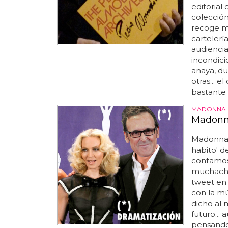
editorial
colección
recoge mu
cartelerí
audiencia
incondici
anaya, du
otras... 
bastante r
MADONNA 
Madonna
Madonna e
habito' d
contamos..
muchacha.
tweet en
con la mú
dicho al 
futuro...
pensando 