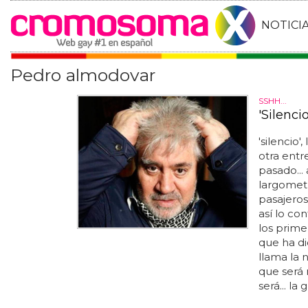
NOTICI
Pedro almodovar
SSHH...
'Silenci
'silencio'
otra entr
pasado...
largometr
pasajeros'
así lo co
los prime
que ha di
llama la 
que será 
será... la