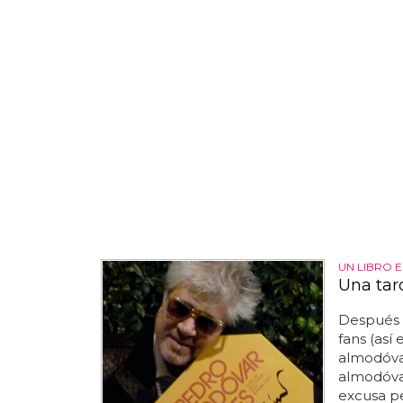
UN LIBRO 
Una tar
Después d
fans (así
almodóvar
almodóvar
excusa pe