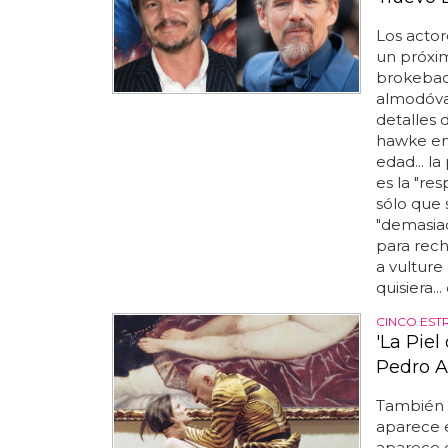
Los acto
un próxi
brokeback
almodóvar
detalles 
hawke en
edad... la
es la "re
sólo que 
"demasiad
para rech
a vulture
quisiera...
CINCO EST
'La Pie
Pedro 
También 
aparece e
aparece e