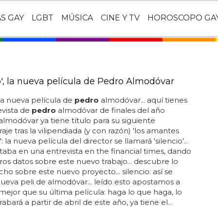
AS GAY
LGBT
MÚSICA
CINE Y TV
HOROSCOPO GA
o', la nueva película de Pedro Almodóvar
, la nueva película de
pedro
almodóvar... aquí tienes
evista de
pedro
almodóvar de finales del año
 almodóvar ya tiene título para su siguiente
aje tras la vilipendiada (y con razón) 'los amantes
: la nueva película del director se llamará 'silencio'...
ntaba en una entrevista en the financial times, dando
ros datos sobre este nuevo trabajo... descubre lo
cho sobre este nuevo proyecto... silencio: así se
nueva peli de almodóvar... leído esto apostamos a
mejor que su última película: haga lo que haga, lo
 grabará a partir de abril de este año, ya tiene el...