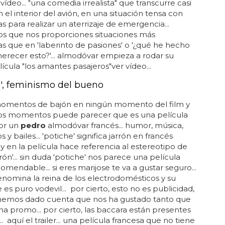
vídeo... "una comedia irrealista" que transcurre casi
n el interior del avión, en una situación tensa con
 para realizar un aterrizaje de emergencia...
s que nos proporciones situaciones más
tas que en 'laberinto de pasiones' o '¿qué he hecho
erecer esto?'... almodóvar empieza a rodar su
ícula "los amantes pasajeros"ver vídeo...
e', feminismo del bueno
omentos de bajón en ningún momento del film y
os momentos puede parecer que es una película
por un
pedro
almodóvar francés... humor, música,
 y bailes... 'potiche' significa jarrón en francés
 y en la película hace referencia al estereotipo de
rón'... sin duda 'potiche' nos parece una película
omendable... si eres marijose te va a gustar seguro...
nomina la reina de los electrodomésticos y su
 es puro vodevil... por cierto, esto no es publicidad,
hemos dado cuenta que nos ha gustado tanto que
a promo... por cierto, las baccara están presentes
... aquí el trailer... una película francesa que no tiene