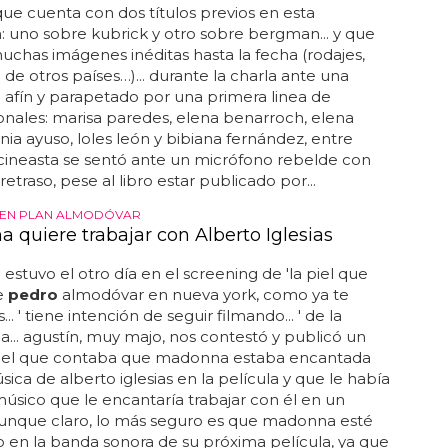
 que cuenta con dos títulos previos en esta
: uno sobre kubrick y otro sobre bergman... y que
chas imágenes inéditas hasta la fecha (rodajes,
a de otros países…)... durante la charla ante una
 afín y parapetado por una primera linea de
onales: marisa paredes, elena benarroch, elena
nia ayuso, loles león y bibiana fernández, entre
el cineasta se sentó ante un micrófono rebelde con
etraso, pese al libro estar publicado por...
EN PLAN ALMODÓVAR
 quiere trabajar con Alberto Iglesias
stuvo el otro día en el screening de 'la piel que
e
pedro
almodóvar en nueva york, como ya te
. ' tiene intención de seguir filmando... ' de la
.. agustín, muy majo, nos contestó y publicó un
 el que contaba que madonna estaba encantada
sica de alberto iglesias en la película y que le había
músico que le encantaría trabajar con él en un
 aunque claro, lo más seguro es que madonna esté
en la banda sonora de su próxima película, ya que