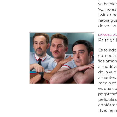
ya ha dic
'w... no e
twitter p
había gus
de ver 'w.
LA VUELTA
Primer 
Es te ade
comedia
'los aman
almodóvar
de la vue
amantes p
medio mu
es una co
¡sorpresa
película
confórmat
rtve... e