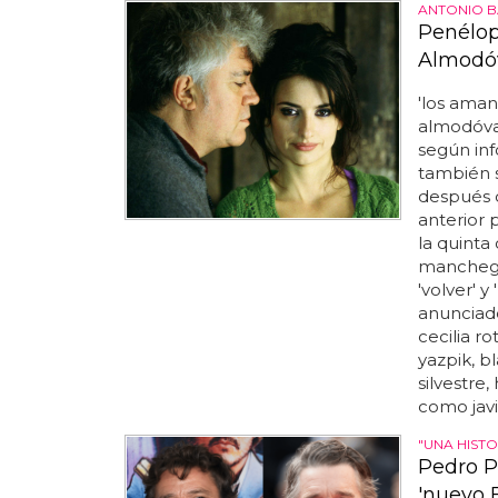
ANTONIO B
Penélop
Almodóv
'los aman
almodóvar
según in
también 
después 
anterior p
la quinta
manchego,
'volver' y
anunciado
cecilia ro
yazpik, b
silvestre,
como javie
"UNA HISTO
Pedro P
'nuevo 