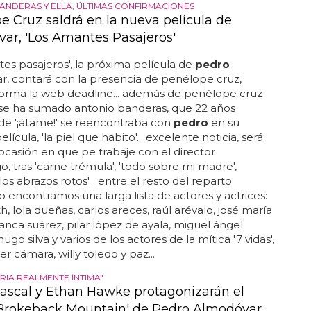
ANDERAS Y ELLA, ÚLTIMAS CONFIRMACIONES
e Cruz saldrá en la nueva película de
ar, 'Los Amantes Pasajeros'
tes pasajeros', la próxima película de
pedro
, contará con la presencia de penélope cruz,
forma la web deadline... además de penélope cruz
se ha sumado antonio banderas, que 22 años
de '¡átame!' se reencontraba con
pedro
en su
elícula, 'la piel que habito'... excelente noticia, será
 ocasión en que pe trabaje con el director
 tras 'carne trémula', 'todo sobre mi madre',
 'los abrazos rotos'... entre el resto del reparto
 encontramos una larga lista de actores y actrices:
th, lola dueñas, carlos areces, raúl arévalo, josé maría
lanca suárez, pilar lópez de ayala, miguel ángel
 hugo silva y varios de los actores de la mítica '7 vidas',
r cámara, willy toledo y paz...
RIA REALMENTE ÍNTIMA"
ascal y Ethan Hawke protagonizarán el
Brokeback Mountain' de Pedro Almodóvar