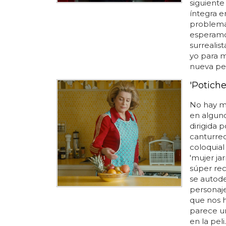
siguiente 
íntegra e
problemas
esperamo
surrealis
yo para m
nueva pel
'Potich
No hay m
en algun
dirigida 
canturreos
coloquial
'mujer jar
súper rec
se autode
personaje
que nos 
parece un
en la peli