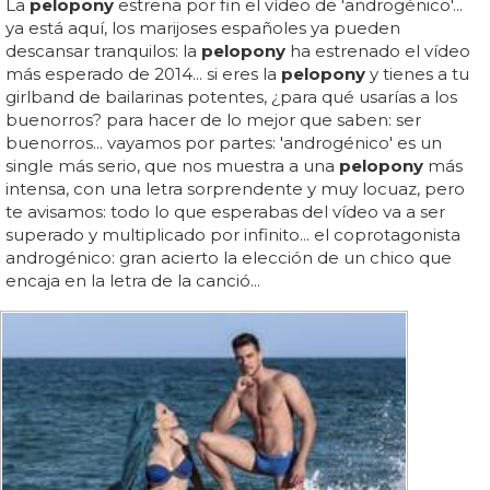
La
pelopony
estrena por fin el vídeo de 'androgénico'...
ya está aquí, los marijoses españoles ya pueden
descansar tranquilos: la
pelopony
ha estrenado el vídeo
más esperado de 2014... si eres la
pelopony
y tienes a tu
girlband de bailarinas potentes, ¿para qué usarías a los
buenorros? para hacer de lo mejor que saben: ser
buenorros... vayamos por partes: 'androgénico' es un
single más serio, que nos muestra a una
pelopony
más
intensa, con una letra sorprendente y muy locuaz, pero
te avisamos: todo lo que esperabas del vídeo va a ser
superado y multiplicado por infinito... el coprotagonista
androgénico: gran acierto la elección de un chico que
encaja en la letra de la canció...