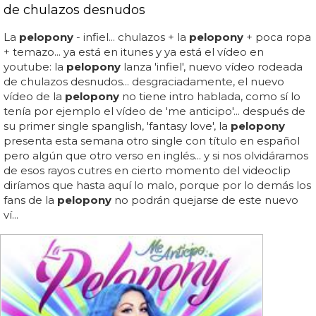
de chulazos desnudos
La
pelopony
- infiel... chulazos + la
pelopony
+ poca ropa
+ temazo... ya está en itunes y ya está el vídeo en
youtube: la
pelopony
lanza 'infiel', nuevo vídeo rodeada
de chulazos desnudos... desgraciadamente, el nuevo
vídeo de la
pelopony
no tiene intro hablada, como sí lo
tenía por ejemplo el vídeo de 'me anticipo'... después de
su primer single spanglish, 'fantasy love', la
pelopony
presenta esta semana otro single con título en español
pero algún que otro verso en inglés... y si nos olvidáramos
de esos rayos cutres en cierto momento del videoclip
diríamos que hasta aquí lo malo, porque por lo demás los
fans de la
pelopony
no podrán quejarse de este nuevo
ví...