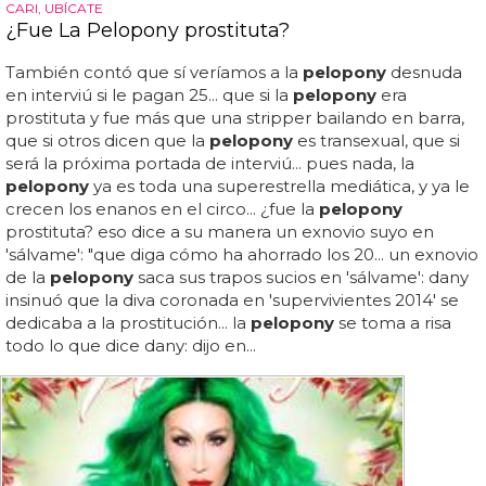
CARI, UBÍCATE
¿Fue La Pelopony prostituta?
También contó que sí veríamos a la
pelopony
desnuda
en interviú si le pagan 25... que si la
pelopony
era
prostituta y fue más que una stripper bailando en barra,
que si otros dicen que la
pelopony
es transexual, que si
será la próxima portada de interviú... pues nada, la
pelopony
ya es toda una superestrella mediática, y ya le
crecen los enanos en el circo... ¿fue la
pelopony
prostituta? eso dice a su manera un exnovio suyo en
'sálvame': "que diga cómo ha ahorrado los 20... un exnovio
de la
pelopony
saca sus trapos sucios en 'sálvame': dany
insinuó que la diva coronada en 'supervivientes 2014' se
dedicaba a la prostitución... la
pelopony
se toma a risa
todo lo que dice dany: dijo en...