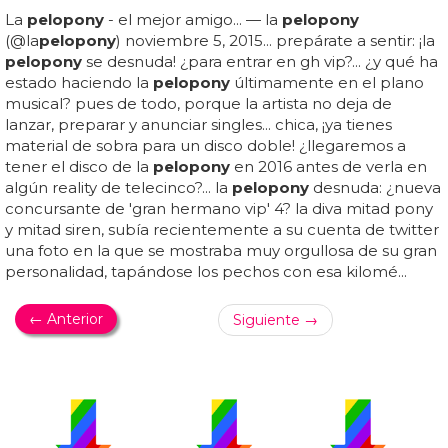
La
pelopony
- el mejor amigo... — la
pelopony
(@la
pelopony
) noviembre 5, 2015... prepárate a sentir: ¡la
pelopony
se desnuda! ¿para entrar en gh vip?... ¿y qué ha
estado haciendo la
pelopony
últimamente en el plano
musical? pues de todo, porque la artista no deja de
lanzar, preparar y anunciar singles... chica, ¡ya tienes
material de sobra para un disco doble! ¿llegaremos a
tener el disco de la
pelopony
en 2016 antes de verla en
algún reality de telecinco?... la
pelopony
desnuda: ¿nueva
concursante de 'gran hermano vip' 4? la diva mitad pony
y mitad siren, subía recientemente a su cuenta de twitter
una foto en la que se mostraba muy orgullosa de su gran
personalidad, tapándose los pechos con esa kilomé...
← Anterior
Siguiente →