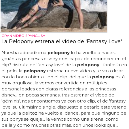
GRAN VIDEO SPANGLISH
La Pelopony estrena el vídeo de 'Fantasy Love'
Nuestra adoradísima
pelopony
lo ha vuelto a hacer...
¿cuántas princesas disney eres capaz de reconocer en el
clip? disfruta de 'fantasy love' de la
pelopony
... fantasía en
el pelo: la
pelopony
estrena nuevo vídeo y te va a dejar
con la boca abierta... en el clip, del que la
pelopony
está
muy orgullosa, la vemos convertida en múltiples
personalidades con claras referencias a las princesas
disney... en pocas semanas, tras estrenar el vídeo de
'géminis', nos encontramos ya con otro clip, el de 'fantasy
love' su ultimísimo single, dispuesto a petarlo este verano,
ya que la pelitoz ha vuelto al dance, para que ninguno de
sus ponys se queje... la vemos como una sirena, como
bella y como muchas otras más, con unos looks que...