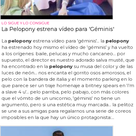
LO SIGUE Y LO CONSIGUE
La Pelopony estrena vídeo para 'Géminis'
La
pelopony
estrena vídeo para 'géminis'... la
pelopony
ha estrenado hoy mismo el vídeo de 'géminis' y ha vuelto
a los orígenes: baile, pelucas y mucho cancaneo... por
supuesto, el director es nuestro adorado salva musté, que
ha encontrado en la
pelopony
su musa del color y de las
luces de neón... nos encanta el gorrito osos amorosos, el
pelo con la bandera de italia y el momento parking en lo
que parece ser un traje homenaje a britney spears en 'i'm
a slave 4 u'... pelo parriba, pelo pabajo, con más colores
que el vómito de un unicornio, 'géminis' no tiene un
argumento, pero si una estética muy marcada... la pelitoz
se une a sus amigas para regalarnos una serie de coreos
imposibles en la que hay un único protagonista:...