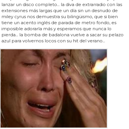
lanzar un disco completo... la diva de extrarradio con las
extensiones más largas que un día sin un desnudo de
miley cyrus nos demuestra su bilingüismo, que si bien
tiene un acento inglés de parada de metro fondo, es
imposible adorarla más y esperamos que nunca lo
pierda... la bomba de badalona vuelve a sacar su pelazo
azul para volvernos locos con su hit del verano...