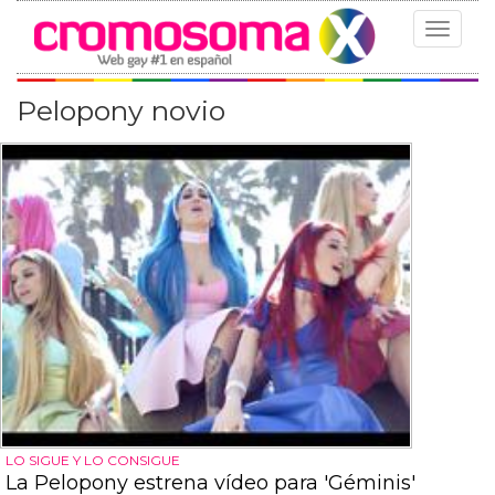
Toggle
navigat
Pelopony novio
LO SIGUE Y LO CONSIGUE
La Pelopony estrena vídeo para 'Géminis'