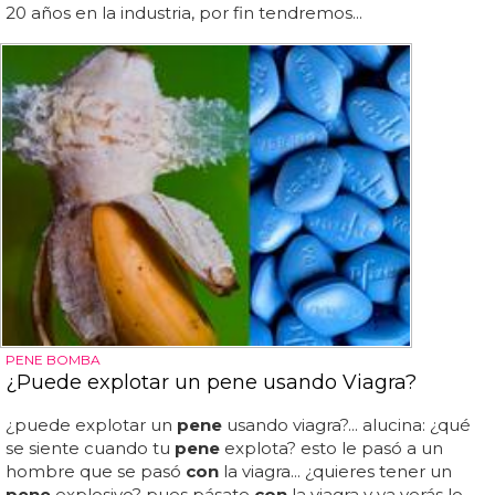
20 años en la industria, por fin tendremos...
PENE BOMBA
¿Puede explotar un pene usando Viagra?
¿puede explotar un
pene
usando viagra?... alucina: ¿qué
se siente cuando tu
pene
explota? esto le pasó a un
hombre que se pasó
con
la viagra... ¿quieres tener un
pene
explosivo? pues pásate
con
la viagra y ya verás lo