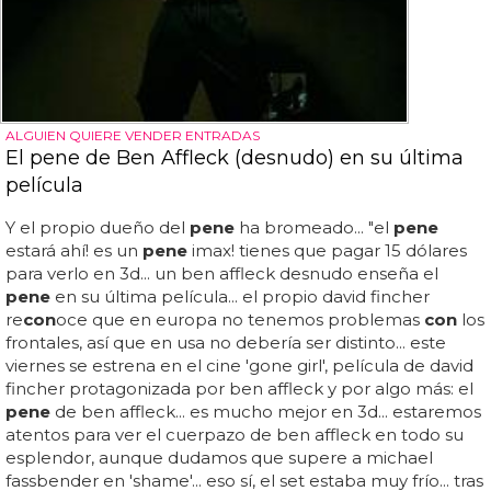
ALGUIEN QUIERE VENDER ENTRADAS
El pene de Ben Affleck (desnudo) en su última
película
Y el propio dueño del
pene
ha bromeado... "el
pene
estará ahí! es un
pene
imax! tienes que pagar 15 dólares
para verlo en 3d... un ben affleck desnudo enseña el
pene
en su última película... el propio david fincher
re
con
oce que en europa no tenemos problemas
con
los
frontales, así que en usa no debería ser distinto... este
viernes se estrena en el cine 'gone girl', película de david
fincher protagonizada por ben affleck y por algo más: el
pene
de ben affleck... es mucho mejor en 3d... estaremos
atentos para ver el cuerpazo de ben affleck en todo su
esplendor, aunque dudamos que supere a michael
fassbender en 'shame'... eso sí, el set estaba muy frío... tras