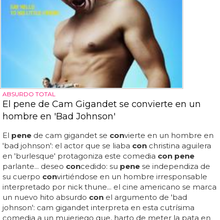
ABSURDO TOTAL
El pene de Cam Gigandet se convierte en un
hombre en 'Bad Johnson'
El
pene
de cam gigandet se
con
vierte en un hombre en
'bad johnson': el actor que se liaba
con
christina aguilera
en 'burlesque' protagoniza este comedia
con pene
parlante... deseo
con
cedido: su
pene
se independiza de
su cuerpo
con
virtiéndose en un hombre irresponsable
interpretado por nick thune... el cine americano se marca
un nuevo hito absurdo
con
el argumento de 'bad
johnson': cam gigandet interpreta en esta cutrísima
comedia a un mujeriego que, harto de meter la pata en