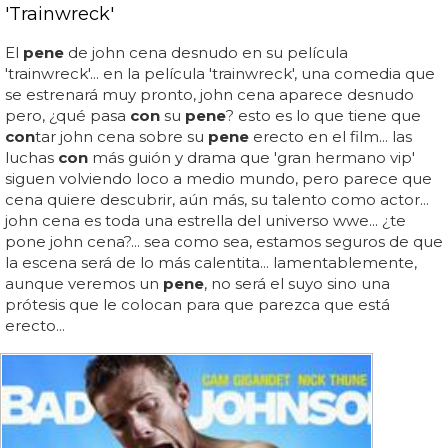
'Trainwreck'
El
pene
de john cena desnudo en su película
'trainwreck'... en la película 'trainwreck', una comedia que
se estrenará muy pronto, john cena aparece desnudo
pero, ¿qué pasa
con
su
pene
? esto es lo que tiene que
con
tar john cena sobre su
pene
erecto en el film... las
luchas
con
más guión y drama que 'gran hermano vip'
siguen volviendo loco a medio mundo, pero parece que
cena quiere descubrir, aún más, su talento como actor...
john cena es toda una estrella del universo wwe... ¿te
pone john cena?... sea como sea, estamos seguros de que
la escena será de lo más calentita... lamentablemente,
aunque veremos un
pene
, no será el suyo sino una
prótesis que le colocan para que parezca que está
erecto...