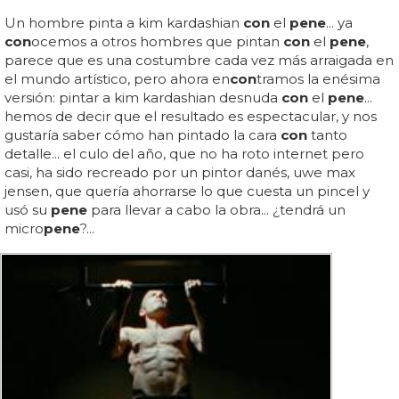
Un hombre pinta a kim kardashian
con
el
pene
... ya
con
ocemos a otros hombres que pintan
con
el
pene
,
parece que es una costumbre cada vez más arraigada en
el mundo artístico, pero ahora en
con
tramos la enésima
versión: pintar a kim kardashian desnuda
con
el
pene
...
hemos de decir que el resultado es espectacular, y nos
gustaría saber cómo han pintado la cara
con
tanto
detalle... el culo del año, que no ha roto internet pero
casi, ha sido recreado por un pintor danés, uwe max
jensen, que quería ahorrarse lo que cuesta un pincel y
usó su
pene
para llevar a cabo la obra... ¿tendrá un
micro
pene
?...