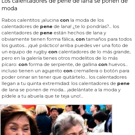
Los calentadores de pene de lana se ponen de
moda
Rabos calentitos: ¡alucina
con
la moda de los
calentadores de
pene
de lana! ¿te lo pondrías?... los
calentadores de
pene
están hechos de lana y
obviamente tienen forma fálica,
con
tamaños para todos
los gustos... ¡qué práctico! arriba puedes ver una foto de
un equipo de rugby
con
calentadores de lo más grande,
pero en la galería tienes otros modelitos de lo más
pícaro:
con
forma de serpiente, de gallina
con
huevos...
incluso tienen un agujerito
con
cremallera o botón para
poder orinar sin tener que quitártelo... los calentadores
llegan a tu quinta extremidad: los calentadores de
pene
de lana se ponen de moda... ¡adelántate a la moda y
pídele a tu abuela que te teja uno!...