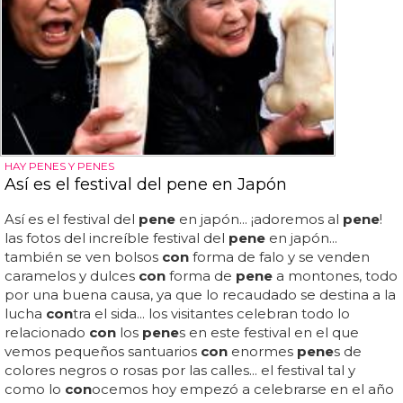
HAY PENES Y PENES
Así es el festival del pene en Japón
Así es el festival del
pene
en japón... ¡adoremos al
pene
!
las fotos del increíble festival del
pene
en japón...
también se ven bolsos
con
forma de falo y se venden
caramelos y dulces
con
forma de
pene
a montones, todo
por una buena causa, ya que lo recaudado se destina a la
lucha
con
tra el sida... los visitantes celebran todo lo
relacionado
con
los
pene
s en este festival en el que
vemos pequeños santuarios
con
enormes
pene
s de
colores negros o rosas por las calles... el festival tal y
como lo
con
ocemos hoy empezó a celebrarse en el año