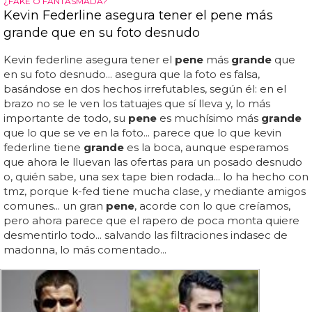
¿FAKE O FANTASMADA?
Kevin Federline asegura tener el pene más
grande que en su foto desnudo
Kevin federline asegura tener el
pene
más
grande
que
en su foto desnudo... asegura que la foto es falsa,
basándose en dos hechos irrefutables, según él: en el
brazo no se le ven los tatuajes que sí lleva y, lo más
importante de todo, su
pene
es muchísimo más
grande
que lo que se ve en la foto... parece que lo que kevin
federline tiene
grande
es la boca, aunque esperamos
que ahora le lluevan las ofertas para un posado desnudo
o, quién sabe, una sex tape bien rodada... lo ha hecho con
tmz, porque k-fed tiene mucha clase, y mediante amigos
comunes... un gran
pene
, acorde con lo que creíamos,
pero ahora parece que el rapero de poca monta quiere
desmentirlo todo... salvando las filtraciones indasec de
madonna, lo más comentado...