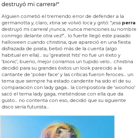
destruyó mi carrera!"
Alguien cometió el tremendo error de defender a la
germanotta y, claro, xtina se volvió loca y gritó: "¡esa
perra
destruyó mi carrera! ¡nunca, nunca menciones su nombre
conmigo delante otra vez!"... lo fuerte llegó este pasado
halloween cuando christina, que apareció en una fiesta
disfrazada de pirata, bebió más de la cuenta (algo
habitual en ella)... su 'greatest hits' no fue un éxito y
'bionic', bueno, mejor corramos un tupido velo... christina
decidió para su grandes éxitos un look parecido a la
cantante de 'poker face' y las críticas fueron feroces... un
tema que siempre ha estado candente ha sido el de su
comparación con lady gaga... la compositora de 'woohoo'
sacó el tema lady gaga, metiéndose con ella que da
gusto... no contenta con eso, decidió que su siguiente
disco sería futurista...