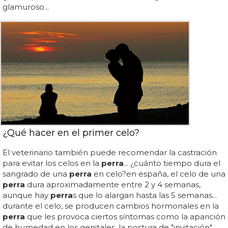
glamuroso...
¿Qué hacer en el primer celo?
El veterinario también puede recomendar la castración
para evitar los celos en la
perra
... ¿cuánto tiempo dura el
sangrado de una
perra
en celo?en españa, el celo de una
perra
dura aproximadamente entre 2 y 4 semanas,
aunque hay
perra
s que lo alargan hasta las 5 semanas...
durante el celo, se producen cambios hormonales en la
perra
que les provoca ciertos síntomas como la aparición
de humedad en los genitales, la postura de "invitación"