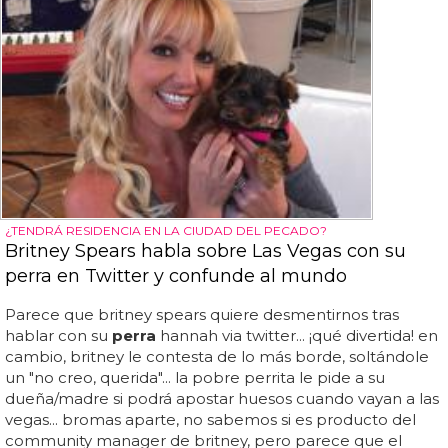
¿TENDRÁ RESIDENCIA EN LA CIUDAD DEL PECADO?
Britney Spears habla sobre Las Vegas con su
perra en Twitter y confunde al mundo
Parece que britney spears quiere desmentirnos tras
hablar con su
perra
hannah via twitter... ¡qué divertida! en
cambio, britney le contesta de lo más borde, soltándole
un "no creo, querida"... la pobre perrita le pide a su
dueña/madre si podrá apostar huesos cuando vayan a las
vegas... bromas aparte, no sabemos si es producto del
community manager de britney, pero parece que el