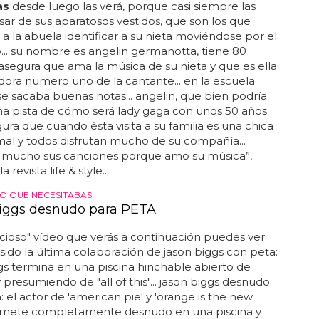
as
desde luego las verá, porque casi siempre las
sar de sus aparatosos vestidos, que son los que
a la abuela identificar a su nieta moviéndose por el
... su nombre es angelin germanotta, tiene 80
asegura que ama la música de su nieta y que es ella
dora numero uno de la cantante... en la escuela
e sacaba buenas notas... angelin, que bien podría
a pista de cómo será lady gaga con unos 50 años
ura que cuando ésta visita a su familia es una chica
al y todos disfrutan mucho de su compañía...
 mucho sus canciones porque amo su música”,
a revista life & style...
O QUE NECESITABAS
iggs desnudo para PETA
acioso" vídeo que verás a continuación puedes ver
ido la última colaboración de jason biggs con peta:
gs termina en una piscina hinchable abierto de
 presumiendo de "all of this"... jason biggs desnudo
: el actor de 'american pie' y 'orange is the new
e mete completamente desnudo en una piscina y