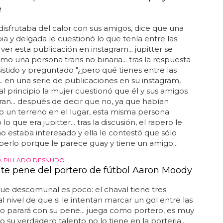
e
disfrutaba del calor con sus amigos, dice que una
ia y delgada le cuestionó lo que tenía entre las
.. ver esta publicación en instagram... jupitter se
mo una persona trans no binaria... tras la respuesta
sistido y preguntado "¿pero qué tienes entre las
... en una serie de publicaciones en su instagram,
al principio la mujer cuestionó que él y sus amigos
ran... después de decir que no, ya que habían
 un terreno en el lugar, esta misma persona
lo que era jupitter... tras la discusión, el rapero le
no estaba interesado y ella le contestó que sólo
berlo porque le parece guay y tiene un amigo...
A PILLADO DESNUDO
nte pene del portero de fútbol Aaron Moody
ue descomunal es poco: el chaval tiene tres
 al nivel de que si le intentan marcar un gol entre las
 lo parará con su pene... juega como portero, es muy
o su verdadero talento no lo tiene en la porteria...