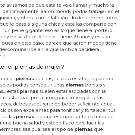
te avisamos de que esta te va a llamar y mucho la
.. definitivamente, aaron moody podría trabajar en el
uisiera, y ofertas no le faltarán... lo de siempre: fotos
ue le pasa a alguna chica y ésta las comparte con
.. un pene gigante: eso es lo que tiene el portero
dy en sus fotos filtradas... tiene 19 años y es una
. pues en este caso, parece que aaron moody tiene
escomunal (de ahí a que la chica decidiera
o)...
ener piernas de mujer?
er unas
piernas
bonitas, la dieta es vital... siguiendo
nsejos podrás conseguir unas
piernas
bonitas y
s... estas
piernas
suelen estar asociadas con la
a resistencia... por último, para conseguir unas
lacas, debes asegurarte de beber suficiente agua...
rcicios son excelentes para tonificar y fortalecer tus
 de las
piernas
... lo que es importante es tratar de
una buena salud y estado físico para lucir las
ermosas, sea cual sea el tipo de
piernas
que