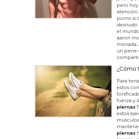
pero hoy 
atención.
porno si q
desnudo q
el mundo.
aaron moo
monada..
un pene d
compartirl
¿Cómo t
Para ten
estos co
tonificada
fuerza y l
piernas
f
estos eje
músculos
mantener 
piernas
h