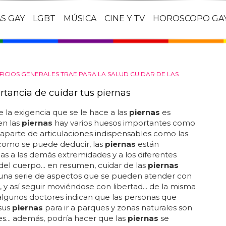
AS GAY
LGBT
MÚSICA
CINE Y TV
HOROSCOPO GA
FICIOS GENERALES TRAE PARA LA SALUD CUIDAR DE LAS
rtancia de cuidar tus piernas
e la exigencia que se le hace a las
piernas
es
en las
piernas
hay varios huesos importantes como
 aparte de articulaciones indispensables como las
.. como se puede deducir, las
piernas
están
s a las demás extremidades y a los diferentes
del cuerpo... en resumen, cuidar de las
piernas
una serie de aspectos que se pueden atender con
, y así seguir moviéndose con libertad... de la misma
lgunos doctores indican que las personas que
sus
piernas
para ir a parques y zonas naturales son
es... además, podría hacer que las
piernas
se