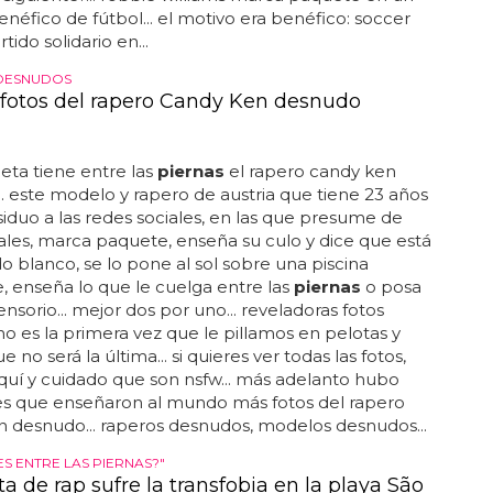
enéfico de fútbol... el motivo era benéfico: soccer
rtido solidario en...
DESNUDOS
fotos del rapero Candy Ken desnudo
leta tiene entre las
piernas
el rapero candy ken
. este modelo y rapero de austria que tiene 23 años
iduo a las redes sociales, en las que presume de
es, marca paquete, enseña su culo y dice que está
 blanco, se lo pone al sol sobre una piscina
, enseña lo que le cuelga entre las
piernas
o posa
nsorio... mejor dos por uno... reveladoras fotos
 no es la primera vez que le pillamos en pelotas y
 no será la última... si quieres ver todas las fotos,
aquí y cuidado que son nsfw... más adelanto hubo
nes que enseñaron al mundo más fotos del rapero
 desnudo... raperos desnudos, modelos desnudos...
ES ENTRE LAS PIERNAS?"
ta de rap sufre la transfobia en la playa São