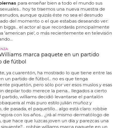
piernas
para enseñar bien a todo el mundo sus
 sexuales... hoy te traemos una nueva muestra de
esnudos, aunque quizás éste no sea el desnudo
zado del momento o el que estabas deseando ver:
on biggs... el actor al que recordarás principalmente
ga 'american pie', o más recientemente en televisión
ando...
ENZA
Williams marca paquete en un partido
o de fútbol
te, ya cuarentón, ha mostrado lo que tiene entre las
n un partido de fútbol... no es que tenga
nte piquetón, pero sólo por ver esos muslos y esas
in depilar todo merece la pena... llegados a cierto
 partido, williams decidió levantarse el pantalón
sobaquera al más puro estilo julián muñoz y
 de pasada, el paquetillo... algo está claro: robbie
mejora con los años... ¿irá al mismo dermatólogo de
 que hace que luzcas joven un día y parezcas una
siguiente?... robbie williams marca paquete en un