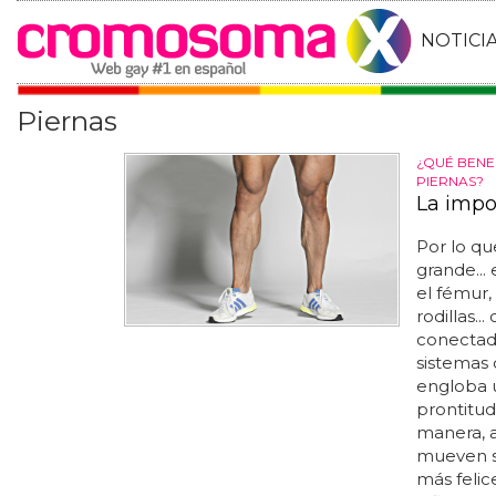
NOTICI
Piernas
¿QUÉ BENE
PIERNAS?
La impo
Por lo qu
grande... 
el fémur,
rodillas.
conectada
sistemas 
engloba 
prontitud
manera, a
mueven 
más felic