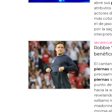
abre sus
atributos
actores d
más coti
el de jas
por la sa
interpret
SIN VERGÜ
Robbie 
benéfic
El cantan
piernas
e
precisame
piernas
s
punto del
hacia la 
revelando,
williams 
madonna,
momia al 