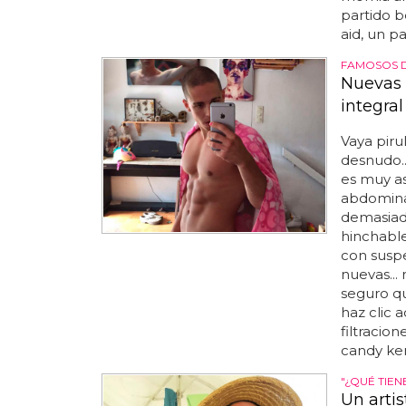
partido b
aid, un pa
FAMOSOS 
Nuevas 
integral
Vaya piru
desnudo..
es muy as
abdominal
demasiado
hinchable
con suspe
nuevas...
seguro que
haz clic 
filtracio
candy ken
"¿QUÉ TIEN
Un artis