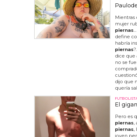
Paulod
Mientras 
mujer rub
piernas
.
define co
habría in
piernas
?
dice que 
no se fue
comprado
cuestionó 
dijo que 
quería sa
FUTBOLIST
El giga
Pero es q
piernas
,
piernas
,
joven per