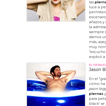
las
piern
luce a pe
permiten 
escenario
añazos y 
la admira
siempre s
darnos un
más, aseg
muy norm
“escucho
explicó a l
EL DESNUD
Jason B
En el "gr
cómo ha s
jason big
piernas
y
para peta
black' s