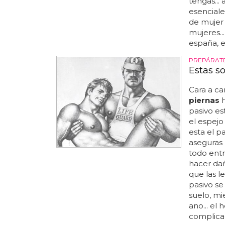
tengas...
esenciale
de mujer
mujeres...
españa, e
PREPÁRATE
Estas so
Cara a ca
piernas
h
pasivo es
el espejo
esta el p
aseguras 
todo entr
hacer dañ
que las le
pasivo se
suelo, mi
ano... el
complicada