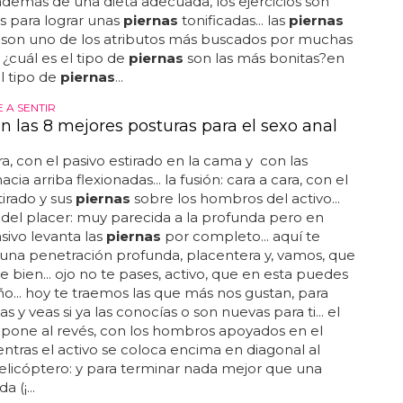
 además de una dieta adecuada, los ejercicios son
s para lograr unas
piernas
tonificadas... las
piernas
 son uno de los atributos más buscados por muchas
 ¿cuál es el tipo de
piernas
son las más bonitas?en
l tipo de
piernas
...
 A SENTIR
n las 8 mejores posturas para el sexo anal
ra, con el pasivo estirado en la cama y con las
acia arriba flexionadas... la fusión: cara a cara, con el
tirado y sus
piernas
sobre los hombros del activo...
 del placer: muy parecida a la profunda pero en
asivo levanta las
piernas
por completo... aquí te
una penetración profunda, placentera y, vamos, que
e bien... ojo no te pases, activo, que en esta puedes
o... hoy te traemos las que más nos gustan, para
as y veas si ya las conocías o son nuevas para ti... el
 pone al revés, con los hombros apoyados en el
entras el activo se coloca encima en diagonal al
 helicóptero: y para terminar nada mejor que una
 (¡...