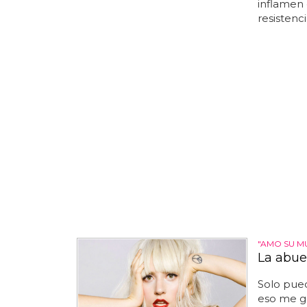
inflamen 
resistenci
"AMO SU M
La abue
Solo pue
eso me gu