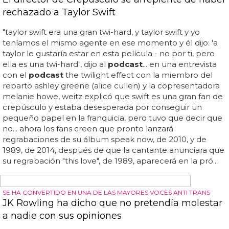
Nueva York'
Che diaz se describe como un personaje más grande que
la vida con un gran corazón, cuyo
podcast
progresista
cuenta regularmente con carrie como invitada... ex
alumnx no binarie de anatomía de grey interpretará a
che diaz, locutorx de
podcast
y comediante queer, no
binarie, que, al igual que ramírez, utiliza los pronombres
ellos/ellas... diaz también tiene un escandaloso sentido
del humor que va de la mano con su política de
vanguardia y sus perspectivas de género, lo que garantiza
un
podcast
animado y popular... ramírez confirmó el
anuncio a través de una simple foto del guión de la serie
publicada en su instagram... "todo el mundo en y así
sucesivamente... king describió a ramírez como...