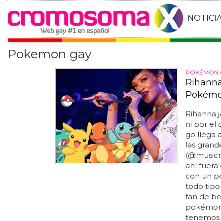
NOTICI
Pokemon gay
POKÉMON 
Rihanna
Pokémon
Rihanna j
ni por el
go llega 
las grand
(@musicne
ahí fuera
con un p
todo tipo
fan de b
pokémon 
tenemos a