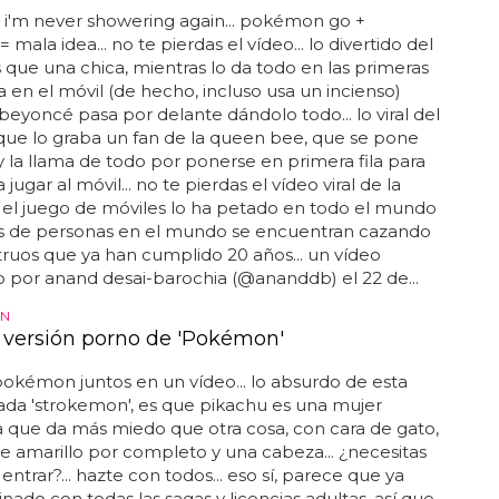
 i'm never showering again... pokémon go +
mala idea... no te pierdas el vídeo... lo divertido del
 que una chica, mientras lo da todo en las primeras
ga en el móvil (de hecho, incluso usa un incienso)
beyoncé pasa por delante dándolo todo... lo viral del
que lo graba un fan de la queen bee, que se pone
 y la llama de todo por ponerse en primera fila para
jugar al móvil... no te pierdas el vídeo viral de la
 el juego de móviles lo ha petado en todo el mundo
es de personas en el mundo se encuentran cazando
ruos que ya han cumplido 20 años... un vídeo
 por anand desai-barochia (@ananddb) el 22 de...
N
a versión porno de 'Pokémon'
okémon juntos en un vídeo... lo absurdo de esta
mada 'strokemon', es que pikachu es una mujer
a que da más miedo que otra cosa, con cara de gato,
e amarillo por completo y una cabeza... ¿necesitas
entrar?... hazte con todos... eso sí, parece que ya
nado con todas las sagas y licencias adultas, así que