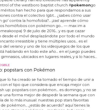
ntrol of the westboro baptist church #
pokemon
go
.. méritos han hecho para que respondamos a sus
ones contra el colectivo lgbt... ¿sabes cómo usar
go' contra la homofobia?... ¡zas! aprende cómo
a los homófobos con pokémon go... — max im a
eakoopa) 9 de julio de 2016... y es que cazar
desde el móvil desplazándote por todo el mundo
ncanto irresistible y tiene múltiples usos... es el
del verano y uno de los videojuegos de los que
tá hablando en todo este año... en el juego puedes
gimnasios, ubicados en lugares reales, y si lo haces...
OSIBLE
: popstars con Pokémon
a que lo ha creado se ha tomado el tiempo de unir a
con el tipo que considera que encaja mejor con
mash up: popstars con pokémon... es domingo, y no se
re una forma mejor de despedir la semana que con
ía de lo más inusual: nuestras pop stars favoritas
de pokémon... ¿estás de acuerdo? aquí tienes la