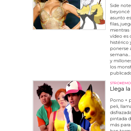
Side note
beyoncé = 
asunto es
filas, jue
mientras 
vídeo es 
histérico
ponerse a 
semana...
y millon
los monst
publicado
STROKEMO
Llega l
Porno + p
peli, lla
disfrazad
pintada d
más para 
han termi