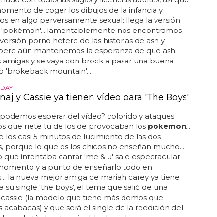
momento de coger los dibujos de la infancia y
los en algo perversamente sexual: llega la versión
 'pokémon'... lamentablemente nos encontramos
versión porno hetero de las historias de ash y
 pero aún mantenemos la esperanza de que ash
s amigas y se vaya con brock a pasar una buena
o 'brokeback mountain'...
SDAY
naj y Cassie ya tienen vídeo para 'The Boys'
podemos esperar del vídeo? colorido y ataques
os que ríete tú de los de provocaban los
pokemon
...
de los casi 5 minutos de lucimiento de las dos
, porque lo que es los chicos no enseñan mucho...
 que intentaba cantar 'me & u' sale espectacular
momento y a punto de enseñarlo todo en
... la nueva mejor amiga de mariah carey ya tiene
a su single 'the boys', el tema que salió de una
cassie (la modelo que tiene más demos que
 acabadas) y que será el single de la reedición del