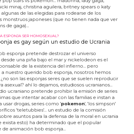
e pop stars vs pokémon... madonna, lady gaga,
icki minaj, christina aguilera, britney spears o katy
 algunas de las elegidas para rodearse de los
 monstruos japoneses (que no tienen nada que ver
ns de gaga)...
A ESPONJA SER HOMOSEXUAL?
onja es gay según un estudio de Ucrania
ob esponja pretende destrozar el universo
desde una piña bajo el mar y nickelodeon es el
ponsable de la existencia del infierno... pero
o a nuestro querido bob esponja, nosotros hemos
¿no son las esponjas seres que se suelen reproducir
 asexual? ahí lo dejamos, estudiosos ucranianos...
dio ucraniano pretende prohibir la emisión de series
simas que intentar acabar con las familias e instan a
 a usar drogas, series como '
pokemon
', 'los simpson'
oríficos 'teletubbies'... un estudio de la comisión
sobre asuntos para la defensa de la moral en ucrania
ue exista esto) ha determinado que el popular
 de animación bob esponja...