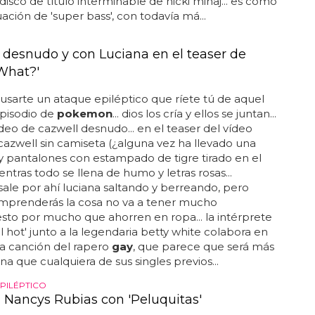
isco de título interminable de nicki minaj... es como
uación de 'super bass', con todavía má...
 desnudo y con Luciana en el teaser de
What?'
usarte un ataque epiléptico que ríete tú de aquel
pisodio de
pokemon
... dios los cría y ellos se juntan...
deo de cazwell desnudo... en el teaser del vídeo
azwell sin camiseta (¿alguna vez ha llevado una
y pantalones con estampado de tigre tirado en el
ntras todo se llena de humo y letras rosas...
ale por ahí luciana saltando y berreando, pero
prenderás la cosa no va a tener mucho
to por mucho que ahorren en ropa... la intérprete
ill hot' junto a la legendaria betty white colabora en
a canción del rapero
gay
, que parece que será más
 que cualquiera de sus singles previos...
EPILÉPTICO
 Nancys Rubias con 'Peluquitas'