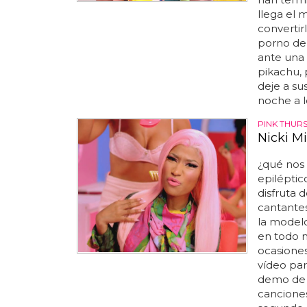
llega el 
convertir
porno de
ante una 
pikachu,
deje a su
noche a l
PINK THUR
Nicki Mi
¿qué nos 
epiléptic
disfruta 
cantantes
la modelo
en todo 
ocasiones
vídeo par
demo de 
canciones