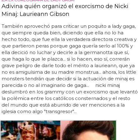
Adivina quién organizó el exorcismo de Nicki
Minaj: Laurieann Gibson
También aprovechó para criticar un poquito a lady gaga,
que siempre queda bien, diciendo que ella no lo ha
hecho todo, que fue ella la verdadera directora creativa y
que partieron peras porque gaga quería serlo al 100% y
ella decició no luchar y decirle a la germanotta que sí,
que haga lo que le plazca... si lo hacen, eso sí, correrán
grave peligro de darle todo el mérito a laurieann, que ya
no es amiguísima de su madre monstrua... ahora, los little
monsters tendrán que decidir si la actuación de minaj es
parecida o no al imaginario de gaga... nicki minaj
deslumbró en los grammy con un exorcismo que levantó
la polémica entre los católicos consternados y el resto
del mundo que está aburrido de ver menciones a la
iglesia como algo "transgresor"...