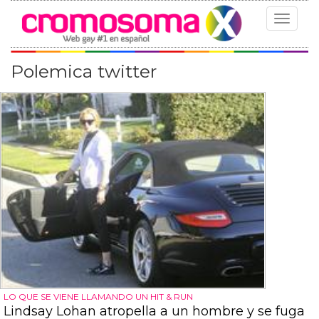
Toggle
navigat
Polemica twitter
LO QUE SE VIENE LLAMANDO UN HIT & RUN
Lindsay Lohan atropella a un hombre y se fuga