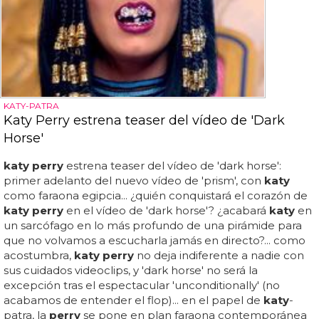
KATY-PATRA
Katy Perry estrena teaser del vídeo de 'Dark
Horse'
katy perry
estrena teaser del vídeo de 'dark horse':
primer adelanto del nuevo vídeo de 'prism', con
katy
como faraona egipcia... ¿quién conquistará el corazón de
katy perry
en el vídeo de 'dark horse'? ¿acabará
katy
en
un sarcófago en lo más profundo de una pirámide para
que no volvamos a escucharla jamás en directo?... como
acostumbra,
katy perry
no deja indiferente a nadie con
sus cuidados videoclips, y 'dark horse' no será la
excepción tras el espectacular 'unconditionally' (no
acabamos de entender el flop)... en el papel de
katy
-
patra, la
perry
se pone en plan faraona contemporánea