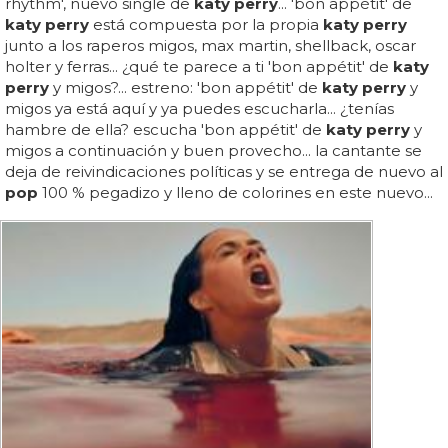
rhythm', nuevo single de
katy perry
... 'bon appétit' de
katy perry
está compuesta por la propia
katy perry
junto a los raperos migos, max martin, shellback, oscar
holter y ferras... ¿qué te parece a ti 'bon appétit' de
katy
perry
y migos?... estreno: 'bon appétit' de
katy perry
y
migos ya está aquí y ya puedes escucharla... ¿tenías
hambre de ella? escucha 'bon appétit' de
katy perry
y
migos a continuación y buen provecho... la cantante se
deja de reivindicaciones políticas y se entrega de nuevo al
pop
100 % pegadizo y lleno de colorines en este nuevo...