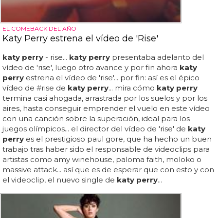
EL COMEBACK DEL AÑO
Katy Perry estrena el vídeo de 'Rise'
katy perry
- rise...
katy perry
presentaba adelanto del
vídeo de 'rise', luego otro avance y por fin ahora
katy
perry
estrena el vídeo de 'rise'... por fin: así es el épico
vídeo de #rise de
katy perry
... mira cómo
katy perry
termina casi ahogada, arrastrada por los suelos y por los
aires, hasta conseguir emprender el vuelo en este vídeo
con una canción sobre la superación, ideal para los
juegos olímpicos... el director del vídeo de 'rise' de
katy
perry
es el prestigioso paul gore, que ha hecho un buen
trabajo tras haber sido el responsable de videoclips para
artistas como amy winehouse, paloma faith, moloko o
massive attack... así que es de esperar que con esto y con
el videoclip, el nuevo single de
katy perry
...