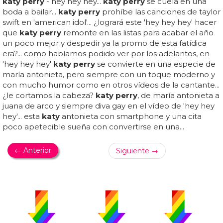
katy perry
- hey hey hey...
katy perry
se cuela en una
boda a bailar...
katy perry
prohíbe las canciones de taylor
swift en 'american idol'... ¿logrará este 'hey hey hey' hacer
que
katy perry
remonte en las listas para acabar el año
un poco mejor y despedir ya la promo de esta fatídica
era?... como habíamos podido ver por los adelantos, en
'hey hey hey'
katy perry
se convierte en una especie de
maría antonieta, pero siempre con un toque moderno y
con mucho humor como en otros vídeos de la cantante...
¿le cortamos la cabeza?
katy perry
, de maría antonieta a
juana de arco y siempre diva gay en el vídeo de 'hey hey
hey'... esta
katy
antonieta con smartphone y una cita
poco apetecible sueña con convertirse en una...
← Anterior
Siguiente →