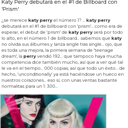
Katy Perry debutará en el #1 de Billboard con
'Prism'
¿se merece
katy perry
el número 1? ...
katy perry
debutará en el #1 de billboard con 'prism'... como era de
esperar, el debut de 'prism' de
katy perry
será por todo
lo alto, en el número 1 de billboard... sabemos que
katy
no olvida sus álbumes y lanza single tras single... ojo, que
es toda una mejora, la primera semana de 'teenage
dream', la
perry
vendió 192... que tampoco haya mucha
competencia dice también mucho, así que a ver qué tal
le va en el tiempo... 000 copias, así que todo un éxito... de
hecho, 'unconditionally' ya está haciéndose un hueco en
nuestros corazones... eso sí, con unas ventas bastante
normalitas para un 1: 300...