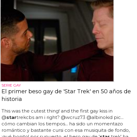
SERIE GAY
El primer beso gay de 'Star Trek' en 50 años de
historia
This was the cutest thing! and the first gay kiss in
@
star
trekcbs am i right? @wcruz73 @albinokid pic...
cómo cambian los tiempos... ha sido un momentazo
romántico y bastante cursi con esa musiquita de fondo,
¡qué bonito! por supuesto, el beso gay de '
star
trek' ha