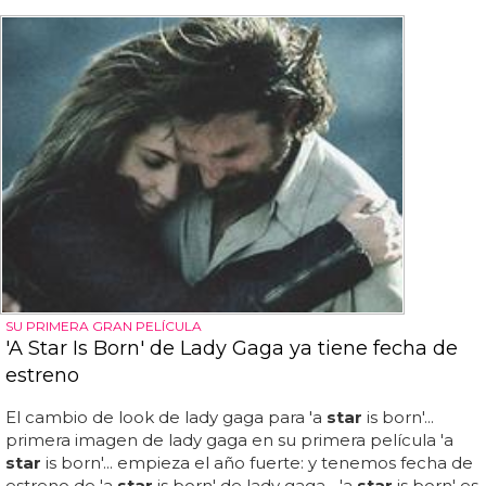
SU PRIMERA GRAN PELÍCULA
'A Star Is Born' de Lady Gaga ya tiene fecha de
estreno
El cambio de look de lady gaga para 'a
star
is born'...
primera imagen de lady gaga en su primera película 'a
star
is born'... empieza el año fuerte: y tenemos fecha de
estreno de 'a
star
is born' de lady gaga... 'a
star
is born' es