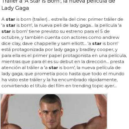
Tráiler a 'A Star Is Born', la nueva película de
Lady Gaga
A
star
is born (trailer)... estrella del cine: primer tráiler de
'a
star
is born', la nueva peli de lady gaga... la película 'a
star
is born' tiene previsto su estreno para el 5 de
octubre, y también cuenta con actores como andrew
dice clay, dave chappelle y sam elliott... 'a
star
is born'
está protagonizada por lady gaga y bradley cooper, y
para ella es el primer papel protagonista en una película,
mientras que para él es su debut en la dirección... presta
atención al tráiler a 'a
star
is born', la nueva película de
lady gaga, que prometía poco hasta que todo el mundo
ha visto este tráiler y la ha encumbrado rápidamente,
convirtiendo el título del film en trending topic ayer...