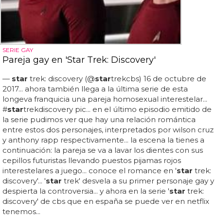
SERIE GAY
Pareja gay en 'Star Trek: Discovery'
—
star
trek: discovery (@
star
trekcbs) 16 de octubre de
2017... ahora también llega a la última serie de esta
longeva franquicia una pareja homosexual interestelar...
#
star
trekdiscovery pic... en el último episodio emitido de
la serie pudimos ver que hay una relación romántica
entre estos dos personajes, interpretados por wilson cruz
y anthony rapp respectivamente... la escena la tienes a
continuación: la pareja se va a lavar los dientes con sus
cepillos futuristas llevando puestos pijamas rojos
interestelares a juego... conoce el romance en '
star
trek:
discovery'... '
star
trek' desvela a su primer personaje gay y
despierta la controversia... y ahora en la serie '
star
trek:
discovery' de cbs que en españa se puede ver en netflix
tenemos...