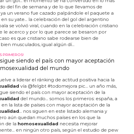
sexual de forma abierta en malawi es causa de
or cometer un delito de indecencia y
alidad... el último presidente, bingu wa mutharika,
un ataque al corazón, y su sucesora, joyce banda
 ver con david banda, el hijo de madonna) se
acer avanzar el país en la dirección correcta...
IDO DE RONALDO CON UN COMPAÑERO
no Ronaldo besa a un hombre
primera vez que vemos una insinuación de la
 homosexualidad
del jugador portugués... pero claro
a pasado desapercibido en las redes... durante el
ue le enfrentaba contra el parma, el jugador
 cristiano ronaldo, beso a su compañero dybala
ar un gol... el momento se ha convertido en lo más
o del fin de semana y de lo que llevamos de
 ya un verano fue cazado palpándole el paquete a
en su yate... la celebración del gol del argentino
ala se volvió viral, cuando en la celebración cristiano
e le acerco y por lo que parece se besaron por
el caso es que cristiano sabe rodearse bien de