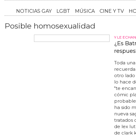
NOTICI
Posible homosexualidad
Y LE ECHA
¿Es Bat
respues
Toda una 
recuerda
otro lado
lo hace d
"te encan
cómic pla
probable
ha sido m
nueva sag
tratados 
de lex lu