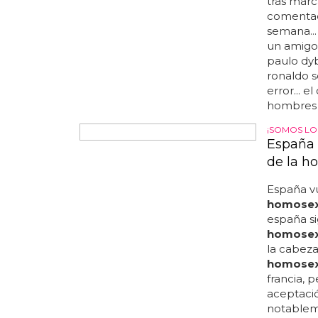
ser homo
arresto p
antinatur
murió de 
(nada que
propone h
EL DESCU
Cristia
No es la 
posible
esto no h
partido q
portugués
tras marc
comentad
semana...
un amigo 
paulo dyb
ronaldo s
error... 