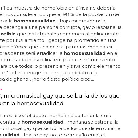
y las nuevas tecnologías han permitido a un
se mofarse de putin de la peor forma
posible
... su
 nickname) es political sculptor y asegura que lo
o hace inspirado por la política mundial... vladimir
nvertido en butt plug... pues bien, el mencionado
e se pasó por reddit para presumir de sus
s: un butt plug con la cara de vladimir putin... ¿a que
ara jugar con putin?... para los que no lo sepan, un
 es un juguete erótico dirigido a estimular el ano
su introducción... también cuenta que el butt plug
venta y su uso...
 EN ÁFRICA
dato a la presidencia propone fusilar a los
ra ganar las elecciones
orífica muestra de homofobia en áfrica no debería
rnos considerando que el 98 % de la población del
aza la
homosexualidad
... bajo mi presidencia,
 detenga a una persona corrupta, gay o lesbiana, la
osible
que los tribunales condenen al delincuente