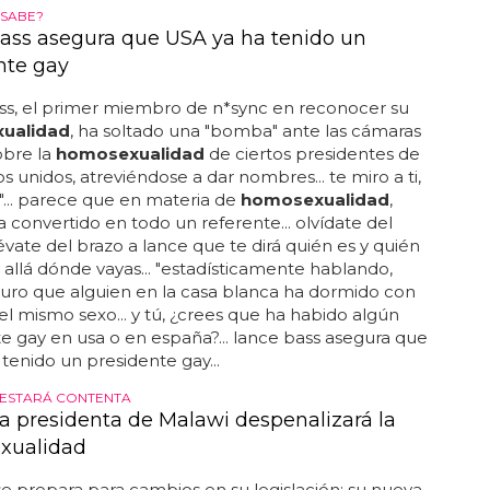
ualidad en la red: Google añade el arco iris
squeda en honor a Stonewall
 en cuestión durará 10 días, así que si no te ha
do ya, corre a buscar qué conceptos relacionados
mosexualidad
encajan en la cajita del arco iris y
... si esta semana buscas en google un tema
do con la
homosexualidad
del tipo "homosexual",
, o "marriage equality" (o sus versiones en español y
omas) aparecerá un marco 3d de lo más cuco con el
... esta conmemoración no es sólo por los prides que
arán alrededor del mundo a partir de esta semana:
 el aniversario de los disturbios de stonewall, la
 a la redada ilegal de la policía en un bar de
el 28 de junio de 1969...
SABE?
ass asegura que USA ya ha tenido un
nte gay
ss, el primer miembro de n*sync en reconocer su
ualidad
, ha soltado una "bomba" ante las cámaras