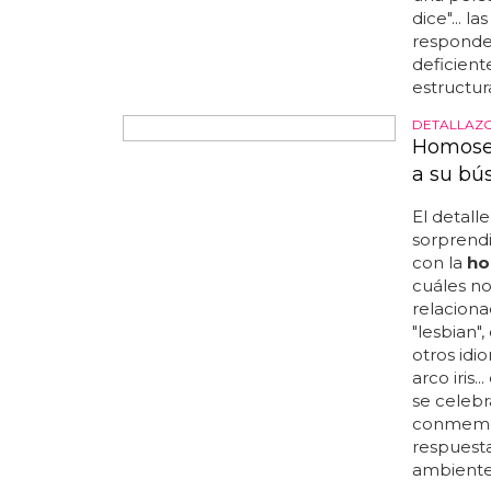
último p
triunfo' e
¡Y QUE SE 
El nuev
homose
El nuevo 
nos enseñ
con su a
puede alc
español d
que se pu
porque cl
homosex
una perso
dice"... 
responder
deficient
estructura
DETALLAZ