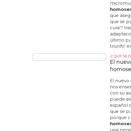
a la muer
entrevist
logra ser
país: "ha
público p
de disuas
presidenci
TEATRO GA
'La Cur
dicen c
La sinops
definitiva
cura', mi
homosex
micromusi
homosex
que aseg
que se pu
cura'? tr
adaptació