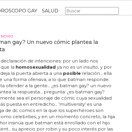
AS GAY
LGBT
MÚSICA
CINE Y TV
HOROSCOPO GA
N NOVIO
man gay? Un nuevo cómic plantea la
ta
declaración de intenciones: por un lado nos
 que la
homosexualidad
ya no es un insulto, y por
 deja la puerta abierta a una
posible
relación... ella
e una forma ofensiva, a lo que batman responde:
ta ofender a la gente... ¿es batman gay? un nuevo
ntea la respuesta... pregunta: ¿es batman gay?
mente sea el personaje de cómic cuya sexualidad
ás puesta en entredicho... 'multiversity' es una
a de dc comics en la que los superhéroes son
como celebrities, y en un momento concreto, la hija
thor insinúa que batman está enrollado con el hijo