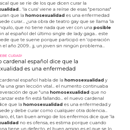
te por fusilamiento... george ha prometido en una
a radiofónica que una de sus primeras medidas si
 presidente será erradicar la
homosexualidad
en el
y demasiada indisciplina en ghana... será un evento
ara que todos lo presencien y sirva como elemento
ión"... él es george boateng, candidato a la
a de ghana... ¡horror! este político dice:...
Y
a', micromusical gay que se burla de los que
urar la homosexualidad
is nos dice: "el doctor homofin dice tener la cura
 contra la
homosexualidad
... mañana se estrena 'la
cromusical gay que se burla de los que dicen curar la
ualidad
... teatro gay: no te pierdas 'la cura', el
cal que se ríe de los que dicen curar la
ualidad
... 'la cura' viene a reírse de esas "personas"
uran que la
homosexualidad
es una enfermedad
ede curar... ¿una obra de teatro gay que se llama 'la
anquilo, que no tiene nada que ver con una
posible
n al español del último single de lady gaga... este