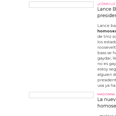
Homosex
a su bú
El detalle
sorprendi
con la
ho
cuáles no
relaciona
"lesbian"
otros idi
arco iris
se celebr
conmemora
respuesta
ambiente 
¿CÓMO LO 
Lance B
preside
Lance ba
homosex