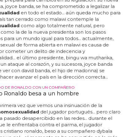
obre la
homosexualidad
de ciertos presidentes de
os unidos, atreviéndose a dar nombres... te miro a ti,
"... parece que en materia de
homosexualidad
,
a convertido en todo un referente... olvídate del
lévate del brazo a lance que te dirá quién es y quién
 allá dónde vayas... "estadísticamente hablando,
uro que alguien en la casa blanca ha dormido con
el mismo sexo... y tú, ¿crees que ha habido algún
e gay en usa o en españa?... lance bass asegura que
 tenido un presidente gay...
ESTARÁ CONTENTA
a presidenta de Malawi despenalizará la
xualidad
 prepara para cambios en su legislación: su nueva
a, joyce banda, se ha comprometido a legalizar la
ualidad
en todo el estado... aún queda mucho para
aís tan cerrado como malawi contemple la
ualidad
como algo totalmente natural, pero
 como la de la nueva presidenta son los pasos
s para un mundo igual para todos... actualmente,