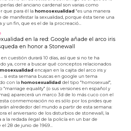
uede que te suene porque participó en 'operación
n el año 2009... jj, un joven sin ningún problema...
DEBE CURAR!
o cardenal español dice que la
xualidad es una enfermedad
cardenal español habla de la
homosexualidad
y
a una gran lección vital... el numerito continuaba
severación de que "una
homosexualidad
que no
anzar este fin está fallando... el nuevo cardenal
ice que la
homosexualidad
es una enfermedad y
ede y debe curar como cualquier otra dolencia...
aro, él, tan buen amigo de los enfermos dice que 'la
ualidad
no es ofensa, es estima porque cuando
na tiene un defecto, el buen amigo es el que se lo
las perlas del anciano cardenal son varias como
 que para él la
homosexualidad
"es una manera
e de manifestar la sexualidad, porque ésta tiene una
 y un fin, que es el de la procreació...
O