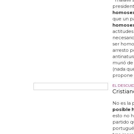
de tmz s
los estad
roosevelt
bass se h
gaydar, l
no es gay
estoy seg
alguien d
president
usa ya ha
MADONNA 
La nuev
homose
malawi se
president
homosex
que un p
homosex
actitudes
necesario