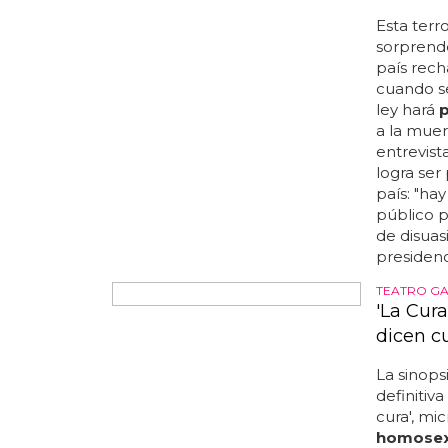
límites, 
canadien
nombre (o
que crea l
putin, co
canadiens
creacione
esperas p
butt plug
mediante 
está a la 
HOMOFOBIA
Un candi
gays pa
Esta terr
sorprende
país rech
cuando se
ley hará
p