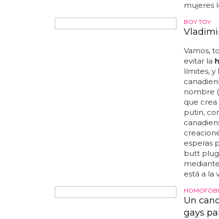
de clark 
mujeres l
BOY TOY
Vladimi
Vamos, to
evitar la