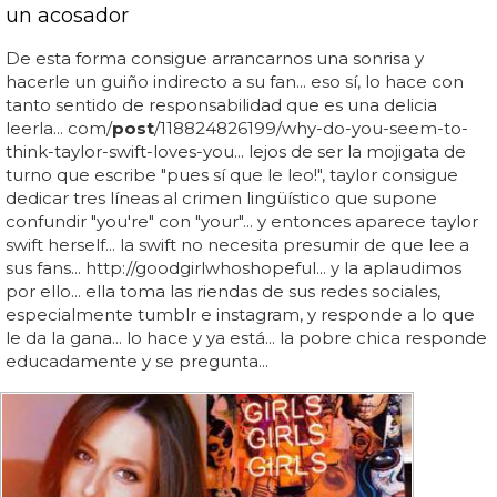
un acosador
De esta forma consigue arrancarnos una sonrisa y
hacerle un guiño indirecto a su fan... eso sí, lo hace con
tanto sentido de responsabilidad que es una delicia
leerla... com/
post
/118824826199/why-do-you-seem-to-
think-taylor-swift-loves-you... lejos de ser la mojigata de
turno que escribe "pues sí que le leo!", taylor consigue
dedicar tres líneas al crimen lingüístico que supone
confundir "you're" con "your"... y entonces aparece taylor
swift herself... la swift no necesita presumir de que lee a
sus fans... http://goodgirlwhoshopeful... y la aplaudimos
por ello... ella toma las riendas de sus redes sociales,
especialmente tumblr e instagram, y responde a lo que
le da la gana... lo hace y ya está... la pobre chica responde
educadamente y se pregunta...