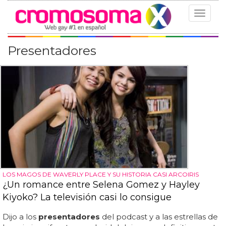
Toggle
navigat
Presentadores
LOS MAGOS DE WAVERLY PLACE Y SU HISTORIA CASI ARCOIRIS
¿Un romance entre Selena Gomez y Hayley
Kiyoko? La televisión casi lo consigue
Dijo a los
presentadores
del podcast y a las estrellas de