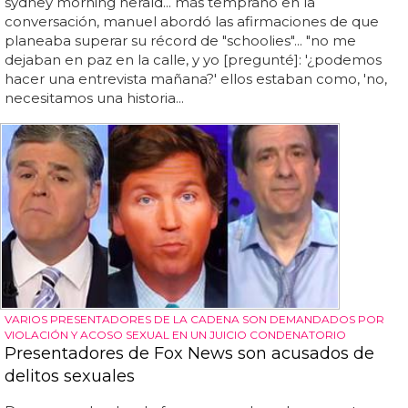
sydney morning herald... más temprano en la
conversación, manuel abordó las afirmaciones de que
planeaba superar su récord de "schoolies"... "no me
dejaban en paz en la calle, y yo [pregunté]: '¿podemos
hacer una entrevista mañana?' ellos estaban como, 'no,
necesitamos una historia...
VARIOS PRESENTADORES DE LA CADENA SON DEMANDADOS POR
VIOLACIÓN Y ACOSO SEXUAL EN UN JUICIO CONDENATORIO
Presentadores de Fox News son acusados de
delitos sexuales