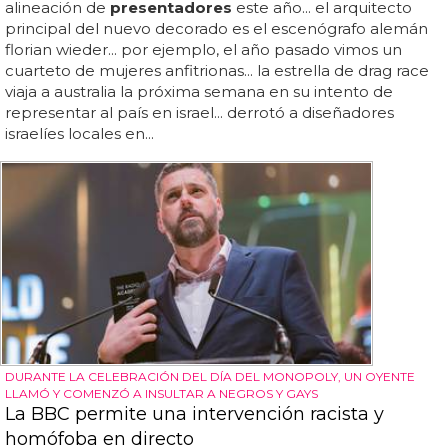
alineación de
presentadores
este año... el arquitecto
principal del nuevo decorado es el escenógrafo alemán
florian wieder... por ejemplo, el año pasado vimos un
cuarteto de mujeres anfitrionas... la estrella de drag race
viaja a australia la próxima semana en su intento de
representar al país en israel... derrotó a diseñadores
israelíes locales en...
DURANTE LA CELEBRACIÓN DEL DÍA DEL MONOPOLY, UN OYENTE
LLAMÓ Y COMENZÓ A INSULTAR A NEGROS Y GAYS
La BBC permite una intervención racista y
homófoba en directo