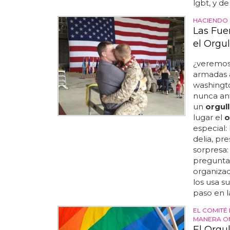
lgbt, y d
HACIENDO 
Las Fue
el Orgu
¿veremos 
armadas 
washingto
nunca ant
un
orgul
lugar el
o
especial:
delia, pr
sorpresa:
preguntarl
organiza
los usa s
paso en l
EL COMITÉ
MANERA O
El Orgu