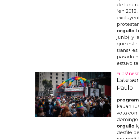
de londre
"en 2018, 
excluyent
protestar 
orgullo
t
junio), y 
que este 
trans+ e
pasado no
estuvo tan
EL 26º DES
Este se
Paulo
program
kauan russ
vota con
domingo (
orgullo
l
desfile d
ocupará l