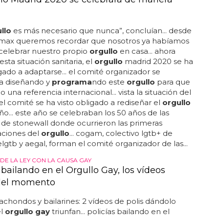
llo
es más necesario que nunca”, concluían... desde
ax queremos recordar que nosotros ya habíamos
celebrar nuestro propio
orgullo
en casa... ahora
sta situación sanitaria, el
orgullo
madrid 2020 se ha
igado a adaptarse... el comité organizador se
a diseñando y
programa
ndo este
orgullo
para que
o una referencia internacional... vista la situación del
 el comité se ha visto obligado a rediseñar el
orgullo
ño... este año se celebraban los 50 años de las
 de stonewall donde ocurrieron las primeras
aciones del
orgullo
... cogam, colectivo lgtb+ de
elgtb y aegal, forman el comité organizador de las...
DE LA LEY CON LA CAUSA GAY
 bailando en el Orgullo Gay, los vídeos
 del momento
cachondos y bailarines: 2 vídeos de polis dándolo
el
orgullo gay
triunfan... policías bailando en el