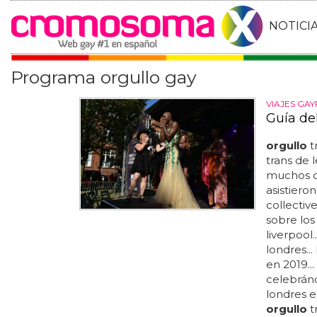
NOTICI
Programa orgullo gay
VIAJES GAY
Guía de
orgullo
t
trans de l
muchos o
asistieron
collectiv
sobre los
liverpool
londres..
en 2019...
celebránd
londres e
orgullo
t