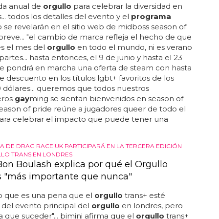
a anual de
orgullo
para celebrar la diversidad en
... todos los detalles del evento y el
programa
se revelarán en el sitio web de midboss season of
breve... "el cambio de marca refleja el hecho de que
es el mes del
orgullo
en todo el mundo, ni es verano
artes... hasta entonces, el 9 de junio y hasta el 23
se pondrá en marcha una oferta de steam con hasta
 descuento en los títulos lgbt+ favoritos de los
00 dólares... queremos que todos nuestros
ros
gay
ming se sientan bienvenidos en season of
 "season of pride reúne a jugadores queer de todo el
ra celebrar el impacto que puede tener una
LA DE DRAG RACE UK PARTICIPARÁ EN LA TERCERA EDICIÓN
LO TRANS EN LONDRES
Bon Boulash explica por qué el Orgullo
s "más importante que nunca"
jo que es una pena que el
orgullo
trans+ esté
del evento principal del
orgullo
en londres, pero
a que suceder"... bimini afirma que el
orgullo
trans+