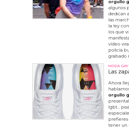
orgullo 
algunos p
dedican a
las marc
la ley co
los que v
manifest
vídeo vir
policía 
grabado 
MODA GAY
Las zap
Ahora lle
hablamos d
orgullo 
presentab
lgbt... pi
especiale
prefieres
tener un 