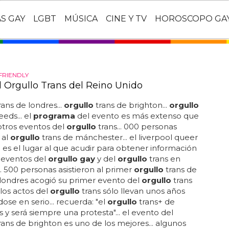
AS GAY
LGBT
MÚSICA
CINE Y TV
HOROSCOPO GA
FRIENDLY
l Orgullo Trans del Reino Unido
rans de londres...
orgullo
trans de brighton...
orgullo
eeds... el
programa
del evento es más extenso que
tros eventos del
orgullo
trans... 000 personas
 al
orgullo
trans de mánchester... el liverpool queer
e es el lugar al que acudir para obtener información
 eventos del
orgullo gay
y del
orgullo
trans en
... 500 personas asistieron al primer
orgullo
trans de
. londres acogió su primer evento del
orgullo
trans
 los actos del
orgullo
trans sólo llevan unos años
ose en serio... recuerda: "el
orgullo
trans+ de
s y será siempre una protesta"... el evento del
rans de brighton es uno de los mejores... algunos