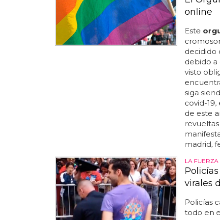
online
Este
orgu
cromosom
decidido 
debido a e
visto obl
encuentr
siga siend
covid-19,
de este a
revueltas
manifest
madrid, f
LA FUERZA 
Policías
virales
Policías 
todo en 