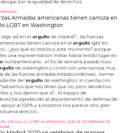
e abogar por la igualdad de derechos...
HISTORIA
rzas Armadas americanas tienen carroza en
llo LGBT en Washington
algo así en el
orgullo
de madrid?... las fuerzas
americanas tienen carroza en el
orgullo
lgbt en
n... ¿por qué es histórico este momento? porque
es una representación militar había tenido lugar en
lo
norteamericano... el fin de semana pasado tuvo
rgullo
de washington y contó con una carroza muy
 la de las fuerzas armadas estadounidenses... bernie
esidente del
orgullo
de washington, lo cuenta con
 "sabíamos que nos dirían que no, pero decidimos
es, y nos dijeron que sí"... el equipo de
dores ha agradecido al departamento de defensa de
u apoyo al 100% y a nosotros nos parece otro gran
a buena direcció...
 DEL ORGULLO LGTBI HA AFIRMADO QUE SE CELEBRARA DE
NLINE
llo Madrid 2020 se celebrara de manera