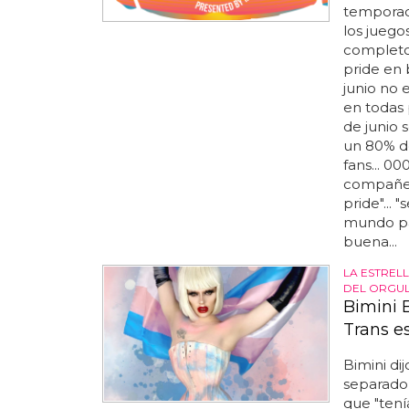
temporad
los juegos
completo 
pride en 
junio no 
en todas p
de junio 
un 80% de
fans... 0
compañe
pride"...
mundo pa
buena...
LA ESTREL
DEL ORGUL
Bimini 
Trans e
Bimini di
separado 
que "tení