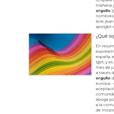
mañana y 
orgullo
l
nombres c
livre, jea
apolgbt-sp
¿Qué si
En resum
expresión
españa, 
lgbt, y e
mes de ju
a través 
orgullo
d
europa...
aceptació
comunidad
aboga por
a la comu
de mostra