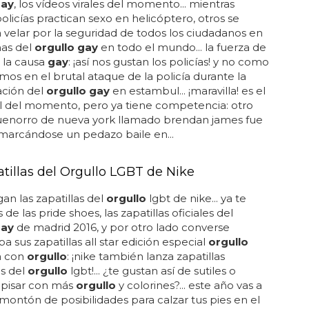
gay
, los vídeos virales del momento... mientras
olicías practican sexo en helicóptero, otros se
 velar por la seguridad de todos los ciudadanos en
has del
orgullo gay
en todo el mundo... la fuerza de
n la causa
gay
: ¡así nos gustan los policías! y no como
imos en el brutal ataque de la policía durante la
ación del
orgullo gay
en estambul... ¡maravilla! es el
al del momento, pero ya tiene competencia: otro
buenorro de nueva york llamado brendan james fue
marcándose un pedazo baile en...
atillas del Orgullo LGBT de Nike
gan las zapatillas del
orgullo
lgbt de nike... ya te
e las pride shoes, las zapatillas oficiales del
gay
de madrid 2016, y por otro lado converse
a sus zapatillas all star edición especial
orgullo
sa con
orgullo
: ¡nike también lanza zapatillas
s del
orgullo
lgbt!... ¿te gustan así de sutiles o
 pisar con más
orgullo
y colorines?... este año vas a
montón de posibilidades para calzar tus pies en el