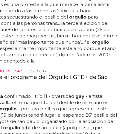
s es una protesta a la que merece la pena asistir...
recuerdo a las feministas 'radicales' trans-
es secuestrando el desfile del
orgullo
para
contra las personas trans... la tercera edición del
rans+ de londres se celebrará este sábado (26 de
la estrella de drag race uk, bimini bon boulash, afirma
año es "más importante que nunca"... "el
orgullo
s especialmente importante este año porque el año
 tuvimos nada parecido", dijeron, "además, 2020
 orientado a la...
FILE DEL ORGULLO LGBT+
rá el programa del Orgullo LGTB+ de São
a
confirmado... trío 11 - diversidad
gay
- artista:
ell... el tema que titula el desfile de este año es
orgullo
- por una política que represente... este
19 de junio) tendrá lugar el esperado 26º desfile del
gbt+ de são paulo, organizado por la asociación del
el
orgullo
lgbt de são paulo (apolgbt-sp), que
a avenida paulista, reuniéndose a las 10 de la