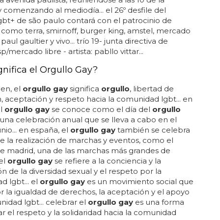
comenzando al mediodía... el 26º desfile del
gbt+ de são paulo contará con el patrocinio de
omo terra, smirnoff, burger king, amstel, mercado
n paul gaultier y vivo... trío 19- junta directiva de
/mercado libre - artista: pabllo vittar...
gnifica el Orgullo Gay?
en, el
orgullo gay
significa
orgullo
, libertad de
, aceptación y respeto hacia la comunidad lgbt... en
el
orgullo gay
se conoce como el día del
orgullo
s una celebración anual que se lleva a cabo en el
nio... en españa, el
orgullo gay
también se celebra
de la realización de marchas y eventos, como el
e madrid, una de las marchas más grandes de
 el
orgullo gay
se refiere a la conciencia y la
n de la diversidad sexual y el respeto por la
 lgbt... el
orgullo gay
es un movimiento social que
 la igualdad de derechos, la aceptación y el apoyo
nidad lgbt... celebrar el
orgullo gay
es una forma
r el respeto y la solidaridad hacia la comunidad