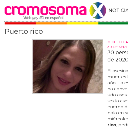
NOTICI
Puerto rico
MICHELLE 
30 DE SEP
30 pers
de 202
El asesin
muertes 
año... la
ha conver
sido ases
sexta as
cuerpo de
bala en 
miércoles
rico
, ped