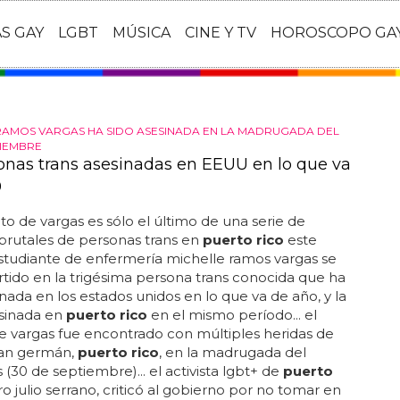
AS GAY
LGBT
MÚSICA
CINE Y TV
HOROSCOPO GA
RAMOS VARGAS HA SIDO ASESINADA EN LA MADRUGADA DEL
TIEMBRE
onas trans asesinadas en EEUU en lo que va
0
ato de vargas es sólo el último de una serie de
brutales de personas trans en
puerto rico
este
 estudiante de enfermería michelle ramos vargas se
tido en la trigésima persona trans conocida que ha
inada en los estados unidos en lo que va de año, y la
esinada en
puerto rico
en el mismo período... el
 vargas fue encontrado con múltiples heridas de
san germán,
puerto rico
, en la madrugada del
 (30 de septiembre)... el activista lgbt+ de
puerto
ro julio serrano, criticó al gobierno por no tomar en