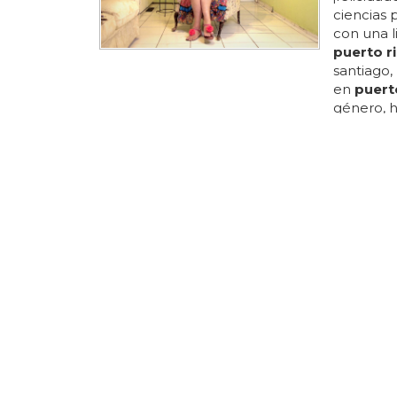
ciencias 
con una l
puerto r
santiago,
en
puert
género, ha
primera 
una cirug
la primer
en su cer
abiertame
BOMBEROS
Leo Ric
¿cómo d
health: e
repite un
en su edi
visionado
en este 
anteriore