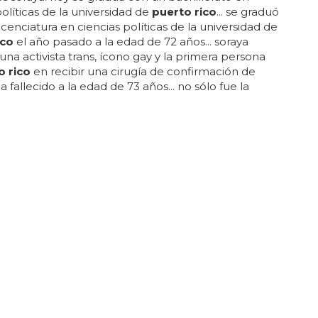
políticas de la universidad de
puerto rico
... se graduó
icenciatura en ciencias políticas de la universidad de
ico
el año pasado a la edad de 72 años... soraya
 una activista trans, ícono gay y la primera persona
o rico
en recibir una cirugía de confirmación de
 fallecido a la edad de 73 años... no sólo fue la
persona conocida en
puerto rico
que se sometió a
ía de confirmación de género, sino que también fue
a en la isla en cambiar con éxito su nombre y sexo
tificado de nacimiento, y la primera persona
nte trans...
 DESNUDOS
o desnudo en Men's Health
e
rico
le ves?... bombero, deportista y chico men's
spectacular portada (otra vez) de leo
rico
... leo
rico
a vez más como portada de la revista men's health
ción española... en la galería puedes disfrutar con el
 de las fotos de leo
rico
desnudo en men's health,
último número y también en portadas de números
s, tanto en la edición española de la revista como