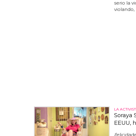
serio la v
violando,
LA ACTIVI
Soraya 
EEUU, h
¡felicida