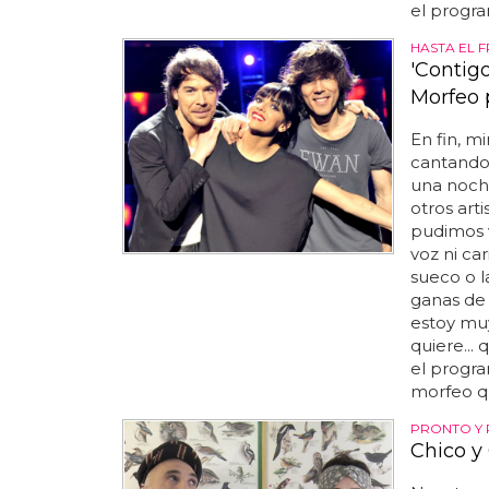
el progra
HASTA EL 
'Contigo
Morfeo 
En fin, m
cantando 
una noch
otros arti
pudimos 
voz ni ca
sueco o l
ganas de 
estoy muy
quiere...
el progra
morfeo qu
PRONTO Y
Chico y