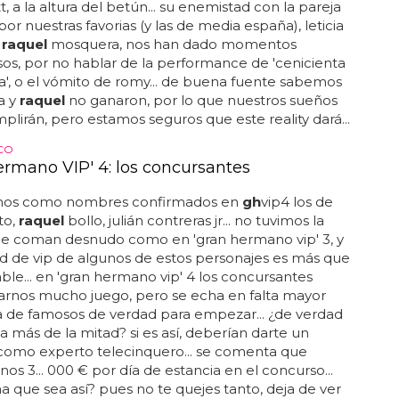
t, a la altura del betún... su enemistad con la pareja
or nuestras favorias (y las de media españa), leticia
y
raquel
mosquera, nos han dado momentos
sos, por no hablar de la performance de 'cenicienta
a', o el vómito de romy... de buena fuente sabemos
ia y
raquel
no ganaron, por lo que nuestros sueños
plirán, pero estamos seguros que este reality dará...
OCO
ermano VIP' 4: los concursantes
mos como nombres confirmados en
gh
vip4 los de
to,
raquel
bollo, julián contreras jr... no tuvimos la
de coman desnudo como en 'gran hermano vip' 3, y
ad de vip de algunos de estos personajes es más que
ble... en 'gran hermano vip' 4 los concursantes
arnos mucho juego, pero se echa en falta mayor
a de famosos de verdad para empezar... ¿de verdad
a más de la mitad? si es así, deberían darte un
como experto telecinquero... se comenta que
nos 3... 000 € por día de estancia en el concurso...
na que sea así? pues no te quejes tanto, deja de ver