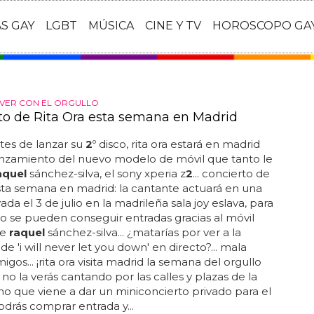
AS GAY
LGBT
MÚSICA
CINE Y TV
HOROSCOPO GA
VER CON EL ORGULLO
to de Rita Ora esta semana en Madrid
tes de lanzar su
2
º disco, rita ora estará en madrid
anzamiento del nuevo modelo de móvil que tanto le
aquel
sánchez-silva, el sony xperia z
2
... concierto de
esta semana en madrid: la cantante actuará en una
vada el 3 de julio en la madrileña sala joy eslava, para
lo se pueden conseguir entradas gracias al móvil
de
raquel
sánchez-silva... ¿matarías por ver a la
e 'i will never let you down' en directo?... mala
igos... ¡rita ora visita madrid la semana del orgullo
 no la verás cantando por las calles y plazas de la
ino que viene a dar un miniconcierto privado para el
drás comprar entrada y...