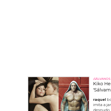
¡SÁLVANOS 
Kiko He
'Sálvam
raquel
bo
imita a j
desnudo d