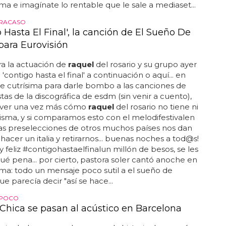
ma e imagínate lo rentable que le sale a mediaset...
FRACASO
 Hasta El Final', la canción de El Sueño De
para Eurovisión
ira la actuación de
raquel
del rosario y su grupo ayer
'contigo hasta el final' a continuación o aquí... en
e cutrísima para darle bombo a las canciones de
stas de la discográfica de esdm (sin venir a cuento),
ver una vez más cómo
raquel
del rosario no tiene ni
risma, y si comparamos esto con el melodifestivalen
as preselecciones de otros muchos países nos dan
hacer un italia y retirarnos... buenas noches a tod@s!
 feliz #contigohastaelfinalun millón de besos, se les
 qué pena... por cierto, pastora soler cantó anoche en
ma: todo un mensaje poco sutil a el sueño de
e parecía decir "así se hace...
 POCO
 Chica se pasan al acústico en Barcelona