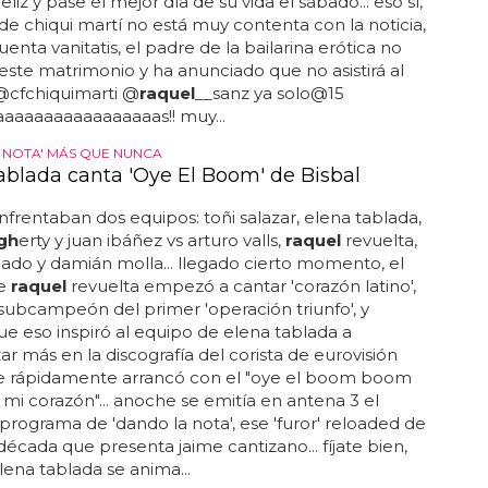
liz y pase el mejor día de su vida el sábado... eso sí,
a de chiqui martí no está muy contenta con la noticia,
enta vanitatis, el padre de la bailarina erótica no
ste matrimonio y ha anunciado que no asistirá al
 @cfchiquimarti @
raquel
__sanz ya solo@15
aaaaaaaaaaaaaaaas!! muy...
 NOTA' MÁS QUE NUNCA
ablada canta 'Oye El Boom' de Bisbal
nfrentaban dos equipos: toñi salazar, elena tablada,
gh
erty y juan ibáñez vs arturo valls,
raquel
revuelta,
lado y damián molla... llegado cierto momento, el
de
raquel
revuelta empezó a cantar 'corazón latino',
l subcampeón del primer 'operación triunfo', y
e eso inspiró al equipo de elena tablada a
ar más en la discografía del corista de eurovisión
ue rápidamente arrancó con el "oye el boom boom
i corazón"... anoche se emitía en antena 3 el
rograma de 'dando la nota', ese 'furor' reloaded de
década que presenta jaime cantizano... fíjate bien,
ena tablada se anima...