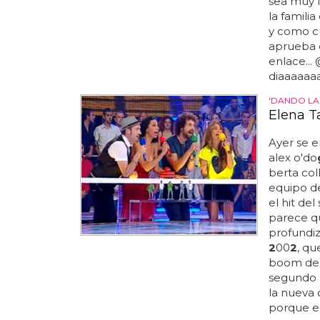
sea muy fe
la famili
y como cu
aprueba e
enlace...
diaaaaaaa
'DANDO LA
Elena T
Ayer se e
alex o'do
berta col
equipo 
el hit de
parece qu
profundiz
2
00
2
, q
boom de m
segundo p
la nueva 
porque el