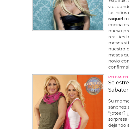
'expedici
vip, dond
los niños
raquel
mo
cocina es 
nuevo pro
realities
meses si 
nuestro p
meses que
novio con
confirmab
PELEAS EN
Se estre
Sabater
Su moment
sánchez s
"¿otear? ¿
sorpresa 
dejando a