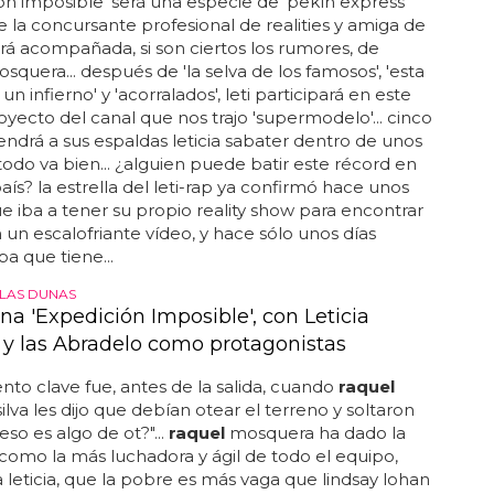
ón imposible' será una especie de 'pekín express'
e la concursante profesional de realities y amiga de
 irá acompañada, si son ciertos los rumores, de
squera... después de 'la selva de los famosos', 'esta
un infierno' y 'acorralados', leti participará en este
yecto del canal que nos trajo 'supermodelo'... cinco
 tendrá a sus espaldas leticia sabater dentro de unos
todo va bien... ¿alguien puede batir este récord en
aís? la estrella del leti-rap ya confirmó hace unos
 iba a tener su propio reality show para encontrar
 un escalofriante vídeo, y hace sólo unos días
a que tiene...
 LAS DUNAS
na 'Expedición Imposible', con Leticia
 y las Abradelo como protagonistas
o clave fue, antes de la salida, cuando
raquel
ilva les dijo que debían otear el terreno y soltaron
eso es algo de ot?"...
raquel
mosquera ha dado la
como la más luchadora y ágil de todo el equipo,
 leticia, que la pobre es más vaga que lindsay lohan