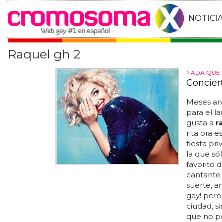
NOTICI
Raquel gh 2
NADA QUE 
Concier
Meses an
para el l
gusta a
r
rita ora 
fiesta pri
la que só
favorito 
cantante d
suerte, am
gay! pero
ciudad, s
que no po