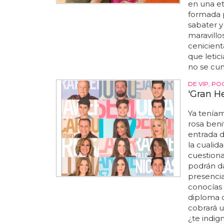
en una et
formada p
sabater 
maravillo
cenicient
que letic
no se cum
DE VIP, P
'Gran H
Ya tenía
rosa beni
entrada 
la cualid
cuestiona
podrán d
presenci
conocías 
diploma 
cobrará u
¿te indig