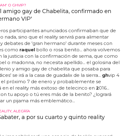
AM' O GHVIP?
l amigo gay de Chabelita, confirmado en
ermano VIP'
eros participantes anunciados confirmaban que de
o nada, sino que el reality servirá para alimentar
' y debates de 'gran hermano' durante meses con
jes como
raquel
bollo o rosa benito... ahora volvemos
n la justicia con la confirmación de sema, que como
pel o madonna, no necesita apellido... el golosina del
lenio y amigo gay de chabelita que posaba para
ces' se irá a la casa de guadalix de la sierra...
gh
vip 4
á el próximo 7 de enero y probablemente se
á en el reality más exitoso de telecinco en
2
016...
on tu apoyo o tú eres más de la benito? ¿logrará
ar un pijama más emblemático...
ALITY, ALEGRÍA
Sabater, a por su cuarto y quinto reality