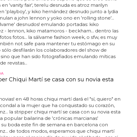
n 'vanity fair', terelu desnuda es atroz marilyn
 'playboy', y kiko hernández desnudo junto a lydia
ulan a john lennon y yoko ono en 'rolling stone'...
sálvame' desnudos! emulando portadas: kiko
 - lennon, kiko matamoros - beckham... dentro las
fotos fotos... la sálvame fashion week, o sfw, es muy
ambién not safe para mantener tu estómago en su
 no sólo desfilarán los colaboradores del show de
, sino que han sido fotografiados emulando míticas
e revistas...
DA
per Chiqui Martí se casa con su novia esta
a
 novias! en 48 horas chiqui martí dará el "sí, quiero" en
 condal a la mujer que ha conquistado su corazón,
nz... la stripper chiqui martí se casa con su novia esta
a popular bailarina de 'crónicas marcianas'
á su boda este fin de semana en barcelona con
nz... de todos modos, esperamos que chiqui martí