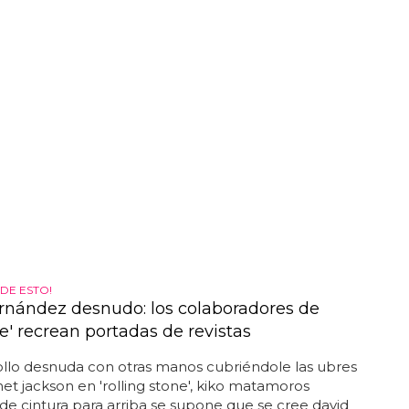
DE ESTO!
rnández desnudo: los colaboradores de
e' recrean portadas de revistas
llo desnuda con otras manos cubriéndole las ubres
anet jackson en 'rolling stone', kiko matamoros
e cintura para arriba se supone que se cree david