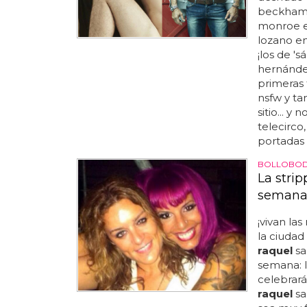
beckham e
monroe en
lozano em
¡los de '
hernández
primeras 
nsfw y t
sitio... y
telecirco
portadas d
BOLLOBO
La strip
seman
¡vivan las
la ciudad
raquel
sa
semana: l
celebrar
raquel
sa