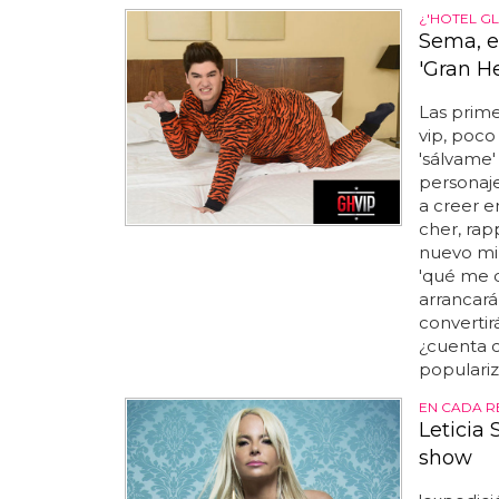
¿'HOTEL GL
Sema, e
'Gran H
Las prim
vip, poco 
'sálvame
persona
a creer e
cher, rap
nuevo mi
'qué me di
arrancar
convertir
¿cuenta c
populariz
EN CADA RE
Leticia 
show