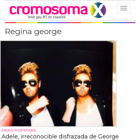
Toggle
navigat
Regina george
DRAG POPSTARS
Adele, irreconocible disfrazada de George