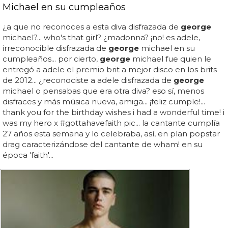
Michael en su cumpleaños
¿a que no reconoces a esta diva disfrazada de
george
michael?... who's that girl? ¿madonna? ¡no! es adele,
irreconocible disfrazada de
george
michael en su
cumpleaños... por cierto,
george
michael fue quien le
entregó a adele el premio brit a mejor disco en los brits
de 2012... ¿reconociste a adele disfrazada de
george
michael o pensabas que era otra diva? eso sí, menos
disfraces y más música nueva, amiga... ¡feliz cumple!...
thank you for the birthday wishes i had a wonderful time! i
was my hero x #gottahavefaith pic... la cantante cumplía
27 años esta semana y lo celebraba, así, en plan popstar
drag caracterizándose del cantante de wham! en su
época 'faith'...